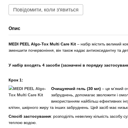
Повідомити, коли з'явиться
Опис
MEDI PEEL Algo-Tox Multi Care Kit
– набір містить великий ко
зменшити почервоніння, він також надає антиоксидантну та дет
У набір входять 4 засоби (зазначені в порядку застосуванн
Крок 1:
Очищуючий гель (30 мл)
– це м’який о
забруднень, допомагає зволожити і омол
використанням найбільш ефективних інгр
клітин, шкірного жиру та інших забруднень. Цей засіб має низьк
Спосіб застосування
: розподіліть невелику кількість засобу
теплою водою.