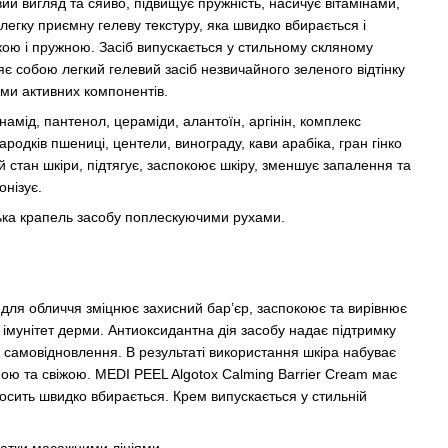
вий вигляд та сяйво, підвищує пружність, насичує вітамінами,
егку приємну гелеву текстуру, яка швидко вбирається і
якою і пружною. Засіб випускається у стильному скляному
яє собою легкий гелевий засіб незвичайного зеленого відтінку
ми активних компонентів.
намід, пантенол, цераміди, алантоїн, аргінін, комплекс
ародків пшениці, центели, винограду, кави арабіка, гран гінко
стан шкіри, підтягує, заспокоює шкіру, зменшує запалення та
онізує.
ька крапель засобу поплескуючими рухами.
для обличчя зміцнює захисний бар’єр, заспокоює та вирівнює
 імунітет дерми. Антиоксидантна дія засобу надає підтримку
до самовідновлення. В результаті використання шкіра набуває
ою та свіжою. MEDI PEEL Algotox Calming Barrier Cream має
досить швидко вбирається. Крем випускається у стильній