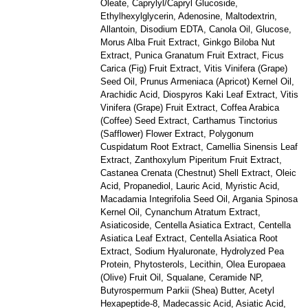
Oleate, Caprylyl/Capryl Glucoside,
Ethylhexylglycerin, Adenosine, Maltodextrin,
Allantoin, Disodium EDTA, Canola Oil, Glucose,
Morus Alba Fruit Extract, Ginkgo Biloba Nut
Extract, Punica Granatum Fruit Extract, Ficus
Carica (Fig) Fruit Extract, Vitis Vinifera (Grape)
Seed Oil, Prunus Armeniaca (Apricot) Kernel Oil,
Arachidic Acid, Diospyros Kaki Leaf Extract, Vitis
Vinifera (Grape) Fruit Extract, Coffea Arabica
(Coffee) Seed Extract, Carthamus Tinctorius
(Safflower) Flower Extract, Polygonum
Cuspidatum Root Extract, Camellia Sinensis Leaf
Extract, Zanthoxylum Piperitum Fruit Extract,
Castanea Crenata (Chestnut) Shell Extract, Oleic
Acid, Propanediol, Lauric Acid, Myristic Acid,
Macadamia Integrifolia Seed Oil, Argania Spinosa
Kernel Oil, Cynanchum Atratum Extract,
Asiaticoside, Centella Asiatica Extract, Centella
Asiatica Leaf Extract, Centella Asiatica Root
Extract, Sodium Hyaluronate, Hydrolyzed Pea
Protein, Phytosterols, Lecithin, Olea Europaea
(Olive) Fruit Oil, Squalane, Ceramide NP,
Butyrospermum Parkii (Shea) Butter, Acetyl
Hexapeptide-8, Madecassic Acid, Asiatic Acid,