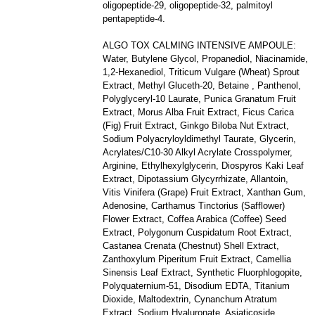
oligopeptide-29, oligopeptide-32, palmitoyl
pentapeptide-4.
ALGO TOX CALMING INTENSIVE AMPOULE:
Water, Butylene Glycol, Propanediol, Niacinamide,
1,2-Hexanediol, Triticum Vulgare (Wheat) Sprout
Extract, Methyl Gluceth-20, Betaine , Panthenol,
Polyglyceryl-10 Laurate, Punica Granatum Fruit
Extract, Morus Alba Fruit Extract, Ficus Carica
(Fig) Fruit Extract, Ginkgo Biloba Nut Extract,
Sodium Polyacryloyldimethyl Taurate, Glycerin,
Acrylates/C10-30 Alkyl Acrylate Crosspolymer,
Arginine, Ethylhexylglycerin, Diospyros Kaki Leaf
Extract, Dipotassium Glycyrrhizate, Allantoin,
Vitis Vinifera (Grape) Fruit Extract, Xanthan Gum,
Adenosine, Carthamus Tinctorius (Safflower)
Flower Extract, Coffea Arabica (Coffee) Seed
Extract, Polygonum Cuspidatum Root Extract,
Castanea Crenata (Chestnut) Shell Extract,
Zanthoxylum Piperitum Fruit Extract, Camellia
Sinensis Leaf Extract, Synthetic Fluorphlogopite,
Polyquaternium-51, Disodium EDTA, Titanium
Dioxide, Maltodextrin, Cynanchum Atratum
Extract, Sodium Hyaluronate, Asiaticoside,