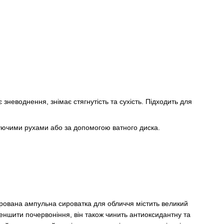
зневоднення, знімає стягнутість та сухість. Підходить для
уючими рухами або за допомогою ватного диска.
рована ампульна сироватка для обличчя містить великий
еншити почервоніння, він також чинить антиоксидантну та