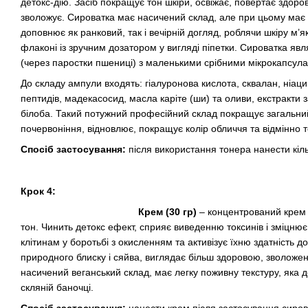
детокс-дію. Засіб покращує тон шкіри, освіжає, повертає здоро
зволожує. Сироватка має насичений склад, але при цьому має л
доповнює як ранковий, так і вечірній догляд, роблячи шкіру м’
флаконі із зручним дозатором у вигляді піпетки. Сироватка явл
(через паростки пшениці) з маленькими срібними мікрокапсула
До складу ампули входять: гіалуронова кислота, сквалан, ніаци
пептидів, мадекасосид, масла каріте (ши) та оливи, екстракти з
білоба. Такий потужний професійний склад покращує загальний 
почервоніння, відновлює, покращує колір обличчя та відмінно т
Спосіб застосування:
після використання тонера нанести кіл
Крок 4:
Крем (30 гр)
– концентрований крем 
тон. Чинить детокс ефект, сприяє виведенню токсинів і зміцнює
клітинам у боротьбі з окисленням та активізує їхню здатність 
природного блиску і сяйва, виглядає більш здоровою, зволожен
насичений веганський склад, має легку поживну текстуру, яка 
скляній баночці.