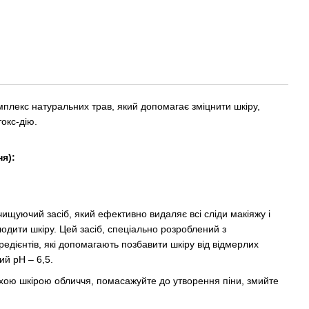
мплекс натуральних трав, який допомагає зміцнити шкіру,
окс-дію.
я):
чищуючий засіб, який ефективно видаляє всі сліди макіяжу і
одити шкіру. Цей засіб, спеціально розроблений з
едієнтів, які допомагають позбавити шкіру від відмерлих
ий рН – 6,5.
 сухою шкірою обличчя, помасажуйте до утворення піни, змийте