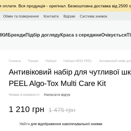
я оплати. Вся продукція - оригінал. Безкоштовна доставка від 2500 г
Обмін та повернення
Контакти
Відгуки
Система знижок
НКИ
Бренди
Підбір догляду
Краса з середини
Очікується
T
Головна
Товари
Набори
Набори MEDI PEEL
Антивіковий набір дл
Антивіковий набір для чутливої ш
PEEL Algo-Tox Multi Care Kit
Немає в наявності
Написати відгук
1 210 грн
1 475 грн
%
Увійти
для відображення накопичувальної знижки