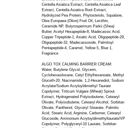
Centella Asiatica Extract, Centella Asiatica Leaf
Extract, Centella Asiatica Root Extract,
Hydrolyzed Pea Protein, Phytosterols, Squalane,
Olea Europaea (Olive) Fruit Oil, Lecithin,
Ceramide NP, Butyrospermum Parkii (Shea)
Butter, Acetyl Hexapeptide-8, Madecassic Acid,
Copper Tripeptide-1, Asiatic Acid, Oligopeptide-29,
Oligopeptide-32, Madecassoside, Palmitoyl
Pentapeptide-4, Caramel, Yellow 5, Blue 1,
Fragrance
ALGO TOX CALMING BARRIER CREAM:
Water, Butylene Glycol, Glycerin,
Cyclohexasiloxane, Cetyl Ethylhexanoate, Methyl
Gluceth-20, Niacinamide, 1,2-Hexanediol, Sodium
Acrylate/Sodium Acryloyldimethyl Taurate
Copolymer, Triticum Vulgare (Wheat) Sprout
Extract, Hydrogenated Polyisobutene, Cetearyl
Olivate, Polyisobutene, Cetearyl Alcohol, Sorbitan
Olivate, Panthenol, Glyceryl Stearate, Palmitic
Acid, Stearic Acid, Arginine, Carbomer, Cetearyl
Glucoside, Ammonium Acryloyldimethyltaurate/VP
Copolymer, Polyglyceryl-10 Laurate, Sorbitan