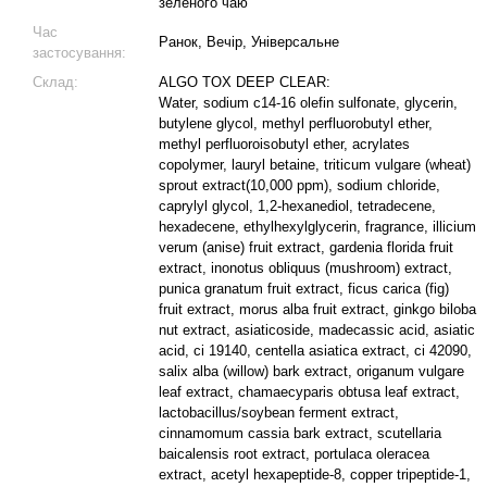
зеленого чаю
Час
Ранок, Вечір, Універсальне
застосування:
Склад:
ALGO TOX DEEP CLEAR:
Water, sodium c14-16 olefin sulfonate, glycerin,
butylene glycol, methyl perfluorobutyl ether,
methyl perfluoroisobutyl ether, acrylates
copolymer, lauryl betaine, triticum vulgare (wheat)
sprout extract(10,000 ppm), sodium chloride,
caprylyl glycol, 1,2-hexanediol, tetradecene,
hexadecene, ethylhexylglycerin, fragrance, illicium
verum (anise) fruit extract, gardenia florida fruit
extract, inonotus obliquus (mushroom) extract,
punica granatum fruit extract, ficus carica (fig)
fruit extract, morus alba fruit extract, ginkgo biloba
nut extract, asiaticoside, madecassic acid, asiatic
acid, ci 19140, centella asiatica extract, ci 42090,
salix alba (willow) bark extract, origanum vulgare
leaf extract, chamaecyparis obtusa leaf extract,
lactobacillus/soybean ferment extract,
cinnamomum cassia bark extract, scutellaria
baicalensis root extract, portulaca oleracea
extract, acetyl hexapeptide-8, copper tripeptide-1,