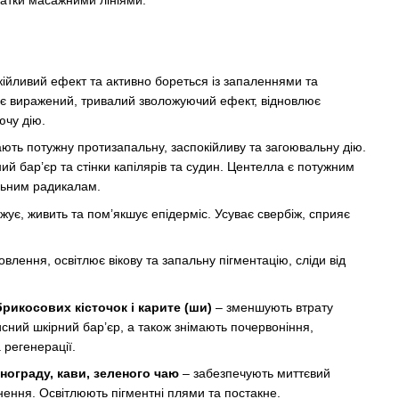
атки масажними лініями.
кійливий ефект та активно бореться із запаленнями та
ує виражений, тривалий зволожуючий ефект, відновлює
ючу дію.
 мають потужну протизапальну, заспокійливу та загоювальну дію.
й бар’єр та стінки капілярів та судин. Центелла є потужним
ільним радикалам.
жує, живить та пом’якшує епідерміс. Усуває свербіж, сприяє
влення, освітлює вікову та запальну пігментацію, сліди від
брикосових кісточок і карите (ши)
– зменшують втрату
сний шкірний бар’єр, а також знімають почервоніння,
 регенерації.
инограду, кави, зеленого чаю
– забезпечують миттєвий
нення. Освітлюють пігментні плями та постакне.