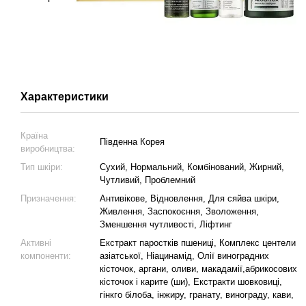
Характеристики
Країна
Південна Корея
виробництва:
Тип шкіри:
Сухий, Нормальний, Комбінований, Жирний,
Чутливий, Проблемний
Призначення:
Антивікове, Відновлення, Для сяйва шкіри,
Живлення, Заспокоєння, Зволоження,
Зменшення чутливості, Ліфтинг
Активні
Екстракт паростків пшениці, Комплекс центели
компоненти:
азіатської, Ніацинамід, Олії виноградних
кісточок, аргани, оливи, макадамії,абрикосових
кісточок і карите (ши), Екстракти шовковиці,
гінкго білоба, інжиру, гранату, винограду, кави,