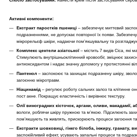
Спосіб застосування:
нанести крем після застосування сиров
Активні компоненти:
Екстракт паростків пшениці
– забезпечує миттєвий заспо
подразненнями, не допускає повторної їх появи. Забезпеч
мікрорельєф шкіри, надаючи пом’якшувальну та розгладжу
Комплекс центели азіатської
– містить 7 видів Cica, які
Стимулюють внутрішньоклітинний кровообіг, зміцнює захисни
антиоксидантом і надає значну допомогу у протистоянні в
Пантенол
– заспокоює та захищає подразнену шкіру, зволо
загоєнню мікротравм.
Ніацинамід
– регулює роботу сальних залоз та клітинне оно
пост акне. Покращує еластичність і вирівнює текстуру.
Олії виноградних кісточок, аргани, оливи, макадамії, а
вологи, роблячи шкіру пружною та м’якою. Підсилюють захи
пом’якшують та живлять, прискорюють процеси загоєння та
Екстракти шовковиці, гінкго білоба, інжиру, гранату, в
заспокійливий ефект, усувають запальні процеси та подраз