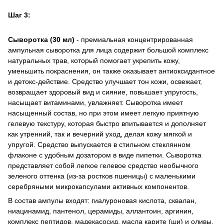
Шаг 3:
Сыворотка (30 мл)
- премиальная концентрированная
ампульная сыворотка для лица содержит большой комплекс
натуральных трав, который помогает укрепить кожу,
уменьшить покраснения, он также оказывает антиоксидантное
и детокс-действие. Средство улучшает тон кожи, освежает,
возвращает здоровый вид и сияние, повышает упругость,
насыщает витаминами, увлажняет. Сыворотка имеет
насыщенный состав, но при этом имеет легкую приятную
гелевую текстуру, которая быстро впитывается и дополняет
как утренний, так и вечерний уход, делая кожу мягкой и
упругой. Средство выпускается в стильном стеклянном
флаконе с удобным дозатором в виде пипетки. Сыворотка
представляет собой легкое гелевое средство необычного
зеленого оттенка (из-за ростков пшеницы) с маленькими
серебряными микрокапсулами активных компонентов.
В состав ампулы входят: гиалуроновая кислота, сквалан,
ниацинамид, пантенол, церамиды, аллантоин, аргинин,
комплекс пептидов, мадекасосид, масла карите (ши) и оливы,