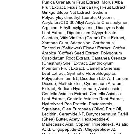
Punica Granatum Fruit Extract, Morus Alba
Fruit Extract, Ficus Carica (Fig) Fruit Extract,
Ginkgo Biloba Nut Extract, Sodium
Polyacryloyldimethyl Taurate, Glycerin,
Acrylates/C10-30 Alkyl Acrylate Crosspolymer,
Arginine, Ethylhexylglycerin, Diospyros Kaki
Leaf Extract, Dipotassium Glycyrrhizate,
Allantoin, Vitis Vinifera (Grape) Fruit Extract,
Xanthan Gum, Adenosine, Carthamus
Tinctorius (Safflower) Flower Extract, Coffea
Arabica (Coffee) Seed Extract, Polygonum
Cuspidatum Root Extract, Castanea Crenata
(Chestnut) Shell Extract, Zanthoxylum
Piperitum Fruit Extract, Camellia Sinensis
Leaf Extract, Synthetic Fluorphlogopite,
Polyquaternium-51, Disodium EDTA, Titanium
Dioxide, Maltodextrin, Cynanchum Atratum
Extract, Sodium Hyaluronate, Asiaticoside,
Centella Asiatica Extract, Centella Asiatica
Leaf Extract, Centella Asiatica Root Extract,
Hydrolyzed Pea Protein, Phytosterols,
Squalane, Olea Europaea (Olive) Fruit Oil,
Lecithin, Ceramide NP, Butyrospermum Parkii
(Shea) Butter, Acetyl Hexapeptide-8,
Madecassic Acid, Copper Tripeptide-1, Asiatic
Acid, Oligopeptide-29, Oligopeptide-32,