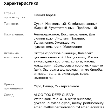
Характеристики
Страна
Южная Корея
производства:
Тип кожи:
Сухой, Нормальный, Комбинированный,
Жирный, Чувствительный, Проблемный
Назначение:
Антивозрастное, Восстановление, Для
сияния кожи, Лифтинг, Питание,
Увлажнение, Уменьшение
чувствительности, Успокоение
Активные
Экстракт ростков пшеницы, Комплекс
компоненты
центели азиатской, Ниацинамид, Масло
виноградных косточек, арганы, масла,
макадамии, абрикосовых косточек и карите
(ши), Экстракты шелковицы, гинкго билоба,
инжира, граната, винограда, кофе,
зеленого чая.
Время
Утро, Вечер, Универсальное
применения:
Склад:
ALGO TOX DEEP CLEAR:
Water, sodium c14-16 olefin sulfonate,
glycerin, butylene glycol, methyl perfluorobutyl
ether, methyl perfluoroisobutyl ether, acrylates