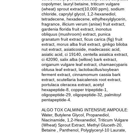
copolymer, lauryl betaine, triticum vulgare
(wheat) sprout extract(10,000 ppm), sodium
chloride, caprylyl glycol, 1,2-hexanediol,
tetradecene, hexadecene, ethylhexylglycerin,
fragrance, illicium verum (anise) fruit extract,
gardenia florida fruit extract, inonotus
obliquus (mushroom) extract, punica
granatum fruit extract, ficus carica (fig) fruit
extract, morus alba fruit extract, ginkgo biloba
nut extract, asiaticoside, madecassic acid,
asiatic acid, ci 19140, centella asiatica extract,
ci 42090, salix alba (willow) bark extract,
origanum vulgare leaf extract, chamaecyparis
obtusa leaf extract, lactobacillus/soybean
ferment extract, cinnamomum cassia bark
extract, scutellaria baicalensis root extract,
portulaca oleracea extract, acetyl
hexapeptide-8, copper tripeptide-1,
oligopeptide-29, oligopeptide-32, palmitoyl
pentapeptide-4.
ALGO TOX CALMING INTENSIVE AMPOULE:
Water, Butylene Glycol, Propanediol,
Niacinamide, 1,2-Hexanediol, Triticum Vulgare
(Wheat) Sprout Extract, Methyl Gluceth-20,
Betaine , Panthenol, Polyglyceryl-10 Laurate,