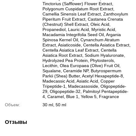
Tinctorius (Safflower) Flower Extract,
Polygonum Cuspidatum Root Extract,
Camellia Sinensis Leaf Extract, Zanthoxylum
Piperitum Fruit Extract, Castanea Crenata
(Chestnut) Shell Extract, Oleic Acid,
Propanediol, Lauric Acid, Myristic Acid,
Macadamia Integrifolia Seed Oil, Argania
Spinosa Kernel Oil, Cynanchum Atratum
Extract, Asiaticoside, Centella Asiatica Extract,
Centella Asiatica Leaf Extract, Centella
Asiatica Root Extract, Sodium Hyaluronate,
Hydrolyzed Pea Protein, Phytosterols,
Lecithin, Olea Europaea (Olive) Fruit Oil,
Squalane, Ceramide NP, Butyrospermum
Parkii (Shea) Butter, Acetyl Hexapeptide-8,
Madecassic Acid, Asiatic Acid, Copper
Tripeptide-1, Madecassoside, Oligopeptide-
29, Oligopeptide-32, Palmitoyl Pentapeptide-
4, Caramel, Blue 1, Yellow 5, Fragrance
Объем:
30 ml, 50 ml
Отзывы