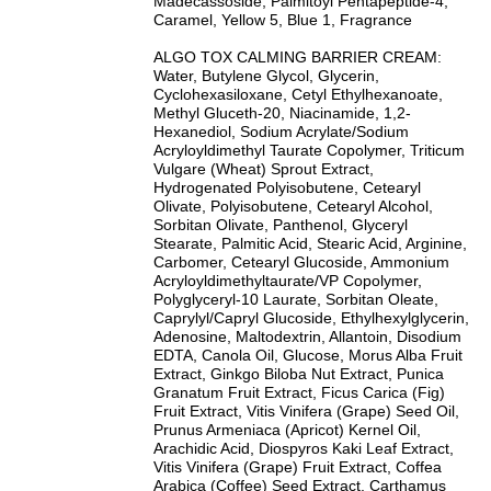
Madecassoside, Palmitoyl Pentapeptide-4,
Caramel, Yellow 5, Blue 1, Fragrance
ALGO TOX CALMING BARRIER CREAM:
Water, Butylene Glycol, Glycerin,
Cyclohexasiloxane, Cetyl Ethylhexanoate,
Methyl Gluceth-20, Niacinamide, 1,2-
Hexanediol, Sodium Acrylate/Sodium
Acryloyldimethyl Taurate Copolymer, Triticum
Vulgare (Wheat) Sprout Extract,
Hydrogenated Polyisobutene, Cetearyl
Olivate, Polyisobutene, Cetearyl Alcohol,
Sorbitan Olivate, Panthenol, Glyceryl
Stearate, Palmitic Acid, Stearic Acid, Arginine,
Carbomer, Cetearyl Glucoside, Ammonium
Acryloyldimethyltaurate/VP Copolymer,
Polyglyceryl-10 Laurate, Sorbitan Oleate,
Caprylyl/Capryl Glucoside, Ethylhexylglycerin,
Adenosine, Maltodextrin, Allantoin, Disodium
EDTA, Canola Oil, Glucose, Morus Alba Fruit
Extract, Ginkgo Biloba Nut Extract, Punica
Granatum Fruit Extract, Ficus Carica (Fig)
Fruit Extract, Vitis Vinifera (Grape) Seed Oil,
Prunus Armeniaca (Apricot) Kernel Oil,
Arachidic Acid, Diospyros Kaki Leaf Extract,
Vitis Vinifera (Grape) Fruit Extract, Coffea
Arabica (Coffee) Seed Extract, Carthamus