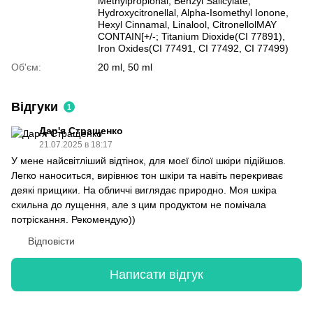
Methylpropional, Benzyl Salicylate,
Hydroxycitronellal, Alpha-Isomethyl Ionone,
Hexyl Cinnamal, Linalool, CitronellolMAY
CONTAIN[+/-; Titanium Dioxide(CI 77891),
Iron Oxides(CI 77491, CI 77492, CI 77499)
Об'єм:
20 ml, 50 ml
Відгуки
1
Дар'я Стращенко
21.07.2025 в 18:17
У мене найсвітліший відтінок, для моєї білої шкіри підійшов.
Легко наноситься, вирівнює тон шкіри та навіть перекриває
деякі прищики. На обличчі виглядає природно. Моя шкіра
схильна до лущення, але з цим продуктом не помічала
потріскання. Рекомендую))
Відповісти
Написати відгук