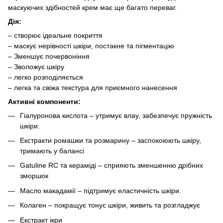
маскуючих здібностей крем має ще багато переваг.
Дія:
– створює ідеальне покриття
– маскує нерівності шкіри, постакне та пігментацію
– Зменшує почервоніння
– Зволожує шкіру
– легко розподіляється
– легка та свіжа текстура для приємного нанесення
Активні компоненти:
Гіалуронова кислота – утримує влау, забезпечує пружність
шкіри.
Екстракти ромашки та розмарину – заспокоюють шкіру,
тримають у балансі
Gatuline RC та кераміді – сприяють зменшенню дрібних
зморшок
Масло макадамії – підтримує еластичність шкіри.
Колаген – покращує тонус шкіри, живить та розгладжує
Екстракт ікри