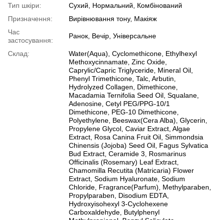
Тип шкіри:
Сухий, Нормальний, Комбінований
Призначення:
Вирівнювання тону, Макіяж
Час
Ранок, Вечір, Універсальне
застосування:
Склад:
Water(Aqua), Cyclomethicone, Ethylhexyl
Methoxycinnamate, Zinc Oxide,
Caprylic/Capric Triglyceride, Mineral Oil,
Phenyl Trimethicone, Talc, Arbutin,
Hydrolyzed Collagen, Dimethicone,
Macadamia Ternifolia Seed Oil, Squalane,
Adenosine, Cetyl PEG/PPG-10/1
Dimethicone, PEG-10 Dimethicone,
Polyethylene, Beeswax(Cera Alba), Glycerin,
Propylene Glycol, Caviar Extract, Algae
Extract, Rosa Canina Fruit Oil, Simmondsia
Chinensis (Jojoba) Seed Oil, Fagus Sylvatica
Bud Extract, Ceramide 3, Rosmarinus
Officinalis (Rosemary) Leaf Extract,
Chamomilla Recutita (Matricaria) Flower
Extract, Sodium Hyaluronate, Sodium
Chloride, Fragrance(Parfum), Methylparaben,
Propylparaben, Disodium EDTA,
Hydroxyisohexyl 3-Cyclohexene
Carboxaldehyde, Butylphenyl