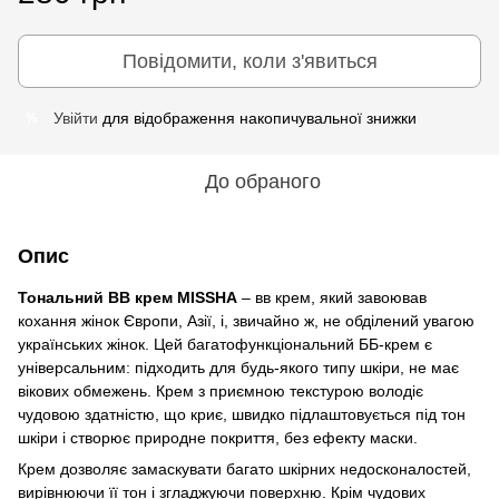
Повідомити, коли з'явиться
Увійти
для відображення накопичувальної знижки
%
До обраного
Опис
Тональний ВВ крем MISSHA
– вв крем, який завоював
кохання жінок Європи, Азії, і, звичайно ж, не обділений увагою
українських жінок. Цей багатофункціональний ББ-крем є
універсальним: підходить для будь-якого типу шкіри, не має
вікових обмежень. Крем з приємною текстурою володіє
чудовою здатністю, що криє, швидко підлаштовується під тон
шкіри і створює природне покриття, без ефекту маски.
Крем дозволяє замаскувати багато шкірних недосконалостей,
вирівнюючи її тон і згладжуючи поверхню. Крім чудових