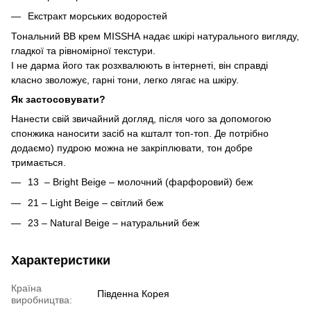
Екстракт морських водоростей
Тональний ВВ крем MISSHA надає шкірі натурального вигляду,
гладкої та рівномірної текстури.
І не дарма його так розхвалюють в інтернеті, він справді
класно зволожує, гарні тони, легко лягає на шкіру.
Як застосовувати?
Нанести свій звичайний догляд, після чого за допомогою
спонжика наносити засіб на кшталт топ-топ. Де потрібно
додаємо) пудрою можна не закріплювати, тон добре
тримається.
13 – Bright Beige – молочний (фарфоровий) беж
21 – Light Beige – світлий беж
23 – Natural Beige – натуральний беж
Характеристики
Країна
Південна Корея
виробництва: