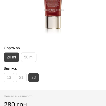
Обріть об
20 ml
50 ml
Відтінок
13
21
23
Немає в наявності
280 грн