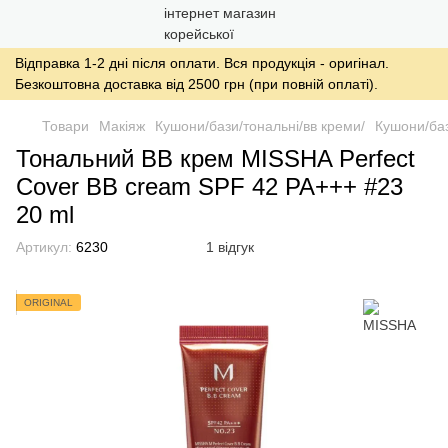
Відправка 1-2 дні після оплати. Вся продукція - оригінал.
Безкоштовна доставка від 2500 грн (при повній оплаті).
Товари
Макіяж
Кушони/бази/тональні/вв креми/
Кушони/баз
Тональний ВВ крем MISSHA Perfect
Cover BB cream SPF 42 PA+++ #23
20 ml
Артикул:
6230
1 відгук
ORIGINAL