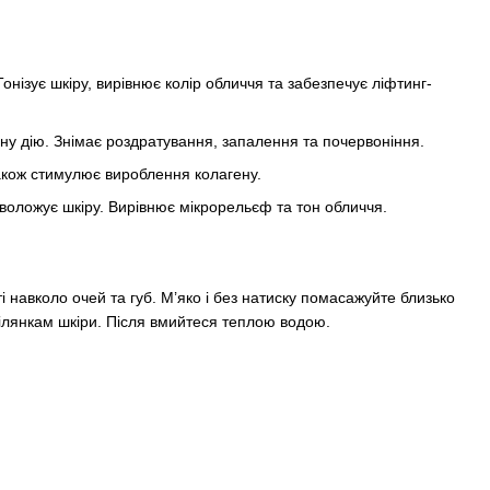
нізує шкіру, вирівнює колір обличчя та забезпечує ліфтинг-
ну дію. Знімає роздратування, запалення та почервоніння.
акож стимулює вироблення колагену.
 зволожує шкіру. Вирівнює мікрорельєф та тон обличчя.
і навколо очей та губ. М’яко і без натиску помасажуйте близько
ділянкам шкіри. Після вмийтеся теплою водою.