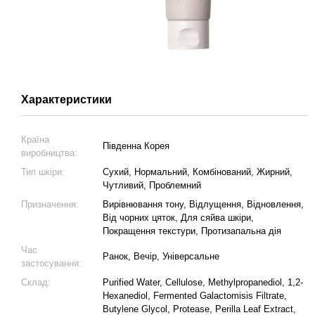
Характеристики
Країна
Південна Корея
виробництва:
Тип шкіри:
Сухий, Нормальний, Комбінований, Жирний,
Чутливий, Проблемний
Призначення:
Вирівнювання тону, Відлущення, Відновлення,
Від чорних цяток, Для сяйва шкіри,
Покращення текстури, Протизапальна дія
Час
Ранок, Вечір, Універсальне
застосування:
Склад:
Purified Water, Cellulose, Methylpropanediol, 1,2-
Hexanediol, Fermented Galactomisis Filtrate,
Butylene Glycol, Protease, Perilla Leaf Extract,