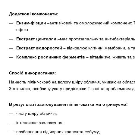
Додаткові компоненти:
Ензим-фісцин –
антивіковий та омолоджуючий компонент. То
ефект
Екстракт центелли –
має протизапальну та антибактеріаль
Екстракт водоростей –
відновлює клітинні мембрани, а т
Комплекс рослинних ферментів –
вітамінізує, живить та
Спосіб використання:
Нанесіть пілінг-скраб на вологу шкіру обличчя, уникаючи област
3-х хвилин, особливу увагу приділивши T-зоні та проблемним 
В результаті застосування пілінг-скатки ми отримуємо:
чисту шкіру обличчя;
інтенсивне зволоження;
позбавлення від чорних крапок та себуму;