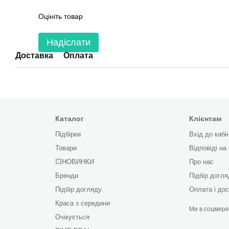
Оцініть товар
Надіслати
Доставка
Оплата
Каталог
Клієнтам
Підбірки
Вхід до кабі
Товари
Відповіді на
💥НОВИНКИ
Про нас
Бренди
Підбір догл
Підбір догляду
Оплата і до
Краса з середини
Ми в соцмер
Очікується