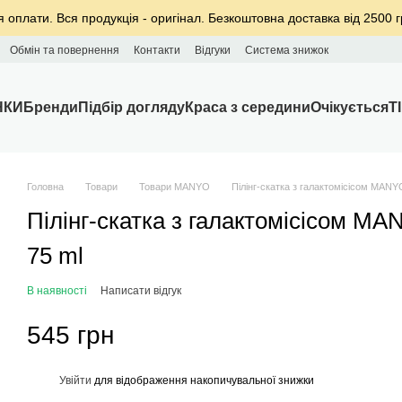
я оплати. Вся продукція - оригінал. Безкоштовна доставка від 2500 г
Обмін та повернення
Контакти
Відгуки
Система знижок
НКИ
Бренди
Підбір догляду
Краса з середини
Очікується
T
Головна
Товари
Товари MANYO
Пілінг-скатка з галактомісісом MANYO
Пілінг-скатка з галактомісісом MA
75 ml
В наявності
Написати відгук
545 грн
%
Увійти
для відображення накопичувальної знижки