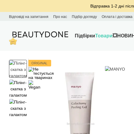
Перейти до основного контенту
Відправка 1-2 дні післ
Відповіді на запитання
Про нас
Підбір догляду
Оплата і доставка
Підбірки
Товари
💥НОВИ
ORIGINAL