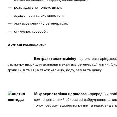
розгладжує та тонізує шкіру;
звужує пори та вирівнює тон;
активізує клітинну регенерацію;
стимулює кровообіг.
Активні компоненти:
Екстракт галактомісісу –
це екстракт дріжджов
структуру шкіри для активації механізму регенерації клітин. О
групи В, А та РР, а також кальцію, йоду, заліза та цинку.
Мікрокристалічна целюлоза –
природний полі
компонента, який вбирає всі забруднення, а та
точок, себуму, відмерлих клітин та інших видів 