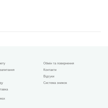
нету
Обмін та повернення
 запитання
Контакти
Відгуки
яду
Система знижок
ставка
ежах