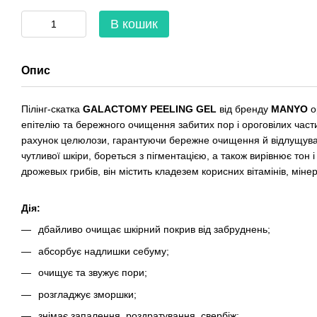
В кошик
Опис
Пілінг-скатка
GALACTOMY PEELING GEL
від бренду
MANYO
о
епітелію та бережного очищення забитих пор і ороговілих частин
рахунок целюлози, гарантуючи бережне очищення й відлущуван
чутливої шкіри, бореться з пігментацією, а також вирівнює тон 
дрожевых грибів, він містить кладезем корисних вітамінів, мінер
Дія:
дбайливо очищає шкірний покрив від забруднень;
абсорбує надлишки себуму;
очищує та звужує пори;
розгладжує зморшки;
знімає запалення, роздратування, свербіж;