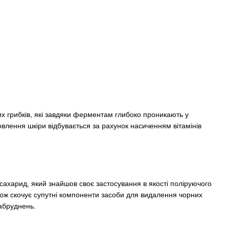
их грибків, які завдяки ферментам глибоко проникають у
новлення шкіри відбувається за рахунок насиченням вітамінів
сахарид, який знайшов своє застосування в якості поліруючого
кож скочує супутні компоненти засоби для видалення чорних
забруднень.