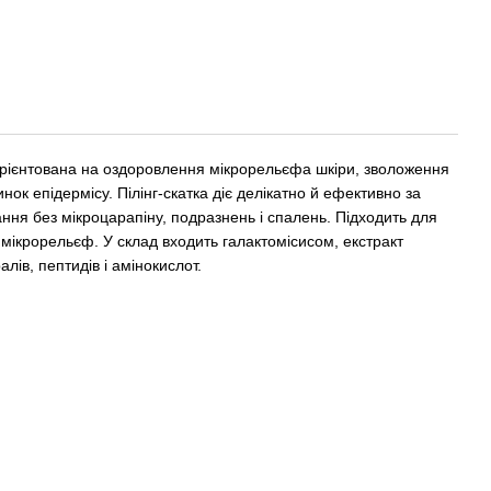
рієнтована на оздоровлення мікрорельєфа шкіри, зволоження
ок епідермісу. Пілінг-скатка діє делікатно й ефективно за
ня без мікроцарапіну, подразнень і спалень. Підходить для
і мікрорельєф. У склад входить галактомісисом, екстракт
алів, пептидів і амінокислот.