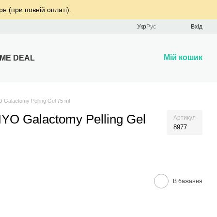
рн (при повній оплаті).
Укр
Рус
Вхід
Мій кошик
IME DEAL
 Galactomy Pelling Gel 75 ml
NYO Galactomy Pelling Gel
Артикул
8977
В бажання