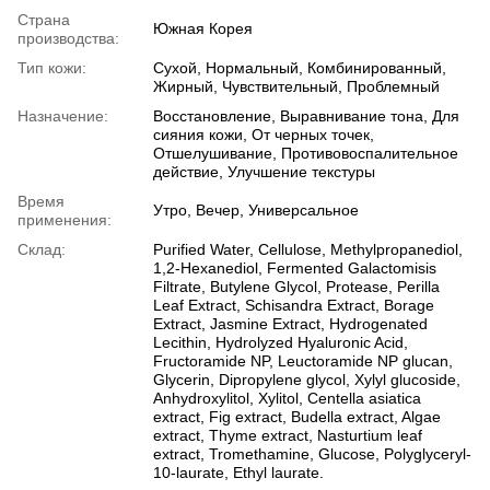
Страна
Южная Корея
производства:
Тип кожи:
Сухой, Нормальный, Комбинированный,
Жирный, Чувствительный, Проблемный
Назначение:
Восстановление, Выравнивание тона, Для
сияния кожи, От черных точек,
Отшелушивание, Противовоспалительное
действие, Улучшение текстуры
Время
Утро, Вечер, Универсальное
применения:
Склад:
Purified Water, Cellulose, Methylpropanediol,
1,2-Hexanediol, Fermented Galactomisis
Filtrate, Butylene Glycol, Protease, Perilla
Leaf Extract, Schisandra Extract, Borage
Extract, Jasmine Extract, Hydrogenated
Lecithin, Hydrolyzed Hyaluronic Acid,
Fructoramide NP, Leuctoramide NP glucan,
Glycerin, Dipropylene glycol, Xylyl glucoside,
Anhydroxylitol, Xylitol, Centella asiatica
extract, Fig extract, Budella extract, Algae
extract, Thyme extract, Nasturtium leaf
extract, Tromethamine, Glucose, Polyglyceryl-
10-laurate, Ethyl laurate.