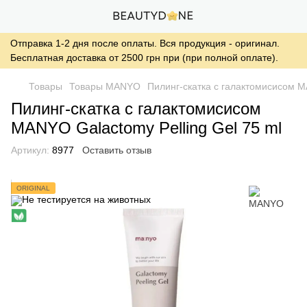
Отправка 1-2 дня после оплаты. Вся продукция - оригинал.
Бесплатная доставка от 2500 грн при (при полной оплате).
Товары
Товары MANYO
Пилинг-скатка с галактомисисом M
Пилинг-скатка с галактомисисом
MANYO Galactomy Pelling Gel 75 ml
Артикул:
8977
Оставить отзыв
ORIGINAL