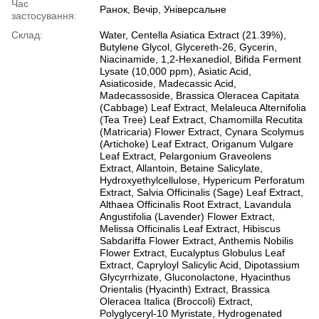
Час
Ранок, Вечір, Універсальне
застосування:
Склад:
Water, Centella Asiatica Extract (21.39%),
Butylene Glycol, Glycereth-26, Gycerin,
Niacinamide, 1,2-Hexanediol, Bifida Ferment
Lysate (10,000 ppm), Asiatic Acid,
Asiaticoside, Madecassic Acid,
Madecassoside, Brassica Oleracea Capitata
(Cabbage) Leaf Extract, Melaleuca Alternifolia
(Tea Tree) Leaf Extract, Chamomilla Recutita
(Matricaria) Flower Extract, Cynara Scolymus
(Artichoke) Leaf Extract, Origanum Vulgare
Leaf Extract, Pelargonium Graveolens
Extract, Allantoin, Betaine Salicylate,
Hydroxyethylcellulose, Hypericum Perforatum
Extract, Salvia Officinalis (Sage) Leaf Extract,
Althaea Officinalis Root Extract, Lavandula
Angustifolia (Lavender) Flower Extract,
Melissa Officinalis Leaf Extract, Hibiscus
Sabdariffa Flower Extract, Anthemis Nobilis
Flower Extract, Eucalyptus Globulus Leaf
Extract, Capryloyl Salicylic Acid, Dipotassium
Glycyrrhizate, Gluconolactone, Hyacinthus
Orientalis (Hyacinth) Extract, Brassica
Oleracea Italica (Broccoli) Extract,
Polyglyceryl-10 Myristate, Hydrogenated