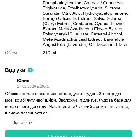
Phosphatidylcholine, Caprylic / Capric Acid
Triglyceride, Ethylhexylglycerin, Sucrose
Stearate, Citric Acid, Hydroxyacetophenone,
Borago Officinalis Extract, Salvia Sclarea
(Clary) Extract, Centaurea Cyanus Flower
Extract, Melia Azadirachta Flower Extract,
Polyglyceryl-10 Laurate, Cetearyl Alcohol,
Melia Azadirachta Leaf Extract, Lavandula
Angustifolia (Lavender) Oil, Disodium EDTA.
Об'єм:
210 ml
Відгуки
1
Юлия
17.02.2026 в 20:41
Обожнюю маніо здається всі продукти. Чудовий тонер для
моєї комбі чутливої шкіри. Зволожує, підпитує, чудова база для
подальшого догляду. Має приємний легкий аромат, не липне,
швидко поглинається
Відповісти
Написати відгук