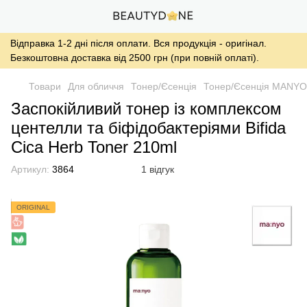
Відправка 1-2 дні після оплати. Вся продукція - оригінал.
Безкоштовна доставка від 2500 грн (при повній оплаті).
Товари
Для обличчя
Тонер/Єсенція
Тонер/Єсенція MANYO
Заспокійливий тонер із комплексом
центелли та біфідобактеріями Bifida
Cica Herb Toner 210ml
Артикул:
3864
1 відгук
ORIGINAL