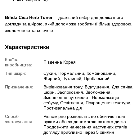
Bifida Cica Herb Toner
– ідеальний вибір для делікатного
догляду за шкірою, який допоможе зробити її більш здоровою,
зволоженою та сяючою.
Характеристики
Країна
Південна Корея
виробництва:
Тип шкіри:
Сухий, Нормальний, Комбінований,
Жирний, Чутливий, Проблемний
Призначення:
Вирівнювання тону, Відлущення, Для сяйва
шкіри, Заспокоєння, Зволоження,
Зменшення чутливості, Нормалізація
себуму, Освітлення, Покращення текстури,
Протизапальна дія
Спосіб
Рівномірно розподіліть по обличчю і шиї
застосування:
руками або за допомогою ватного диска.
Продовжити нанесення наступних єтапів
догляду приблизно через 5 хвилин