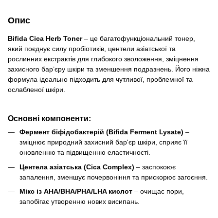
Опис
Bifida Cica Herb Toner
– це багатофункціональний тонер,
який поєднує силу пробіотиків, центели азіатської та
рослинних екстрактів для глибокого зволоження, зміцнення
захисного бар’єру шкіри та зменшення подразнень. Його ніжна
формула ідеально підходить для чутливої, проблемної та
ослабленої шкіри.
Основні компоненти:
Фермент біфідобактерій (Bifida Ferment Lysate)
–
зміцнює природний захисний бар'єр шкіри, сприяє її
оновленню та підвищенню еластичності.
Центела азіатська (Cica Complex)
– заспокоює
запалення, зменшує почервоніння та прискорює загоєння.
Мікс із AHA/BHA/PHA/LHA кислот
– очищає пори,
запобігає утворенню нових висипань.