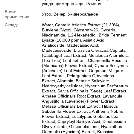
ухода примерно через 5 минут
Время
Утро, Вечер, Универсальное
применения:
Склад:
Water, Centella Asiatica Extract (21.39%),
Butylene Glycol, Glycereth-26, Gycerin,
Niacinamide, 1,2-Hexanediol, Bifida Ferment
Lysate (10,000 ppm), Asiatic Acid,
Asiaticoside, Madecassic Acid,
Madecassoside, Brassica Oleracea Capitata
(Cabbage) Leaf Extract, Melaleuca Alternifolia
(Tea Tree) Leaf Extract, Chamomilla Recutita
(Matricaria) Flower Extract, Cynara Scolymus
(Artichoke) Leaf Extract, Origanum Vulgare
Leaf Extract, Pelargonium Graveolens
Extract, Allantoin, Betaine Salicylate,
Hydroxyethylcellulose, Hypericum Perforatum
Extract, Salvia Officinalis (Sage) Leaf Extract,
Althaea Officinalis Root Extract, Lavandula
Angustifolia (Lavender) Flower Extract,
Melissa Officinalis Leaf Extract, Hibiscus
Sabdariffa Flower Extract, Anthemis Nobilis
Flower Extract, Eucalyptus Globulus Leaf
Extract, Capryloyl Salicylic Acid, Dipotassium
Glycyrrhizate, Gluconolactone, Hyacinthus
Orientalis (Hyacinth) Extract, Brassica