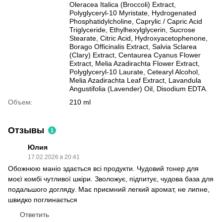
Oleracea Italica (Broccoli) Extract,
Polyglyceryl-10 Myristate, Hydrogenated
Phosphatidylcholine, Caprylic / Capric Acid
Triglyceride, Ethylhexylglycerin, Sucrose
Stearate, Citric Acid, Hydroxyacetophenone,
Borago Officinalis Extract, Salvia Sclarea
(Clary) Extract, Centaurea Cyanus Flower
Extract, Melia Azadirachta Flower Extract,
Polyglyceryl-10 Laurate, Cetearyl Alcohol,
Melia Azadirachta Leaf Extract, Lavandula
Angustifolia (Lavender) Oil, Disodium EDTA.
Объем:
210 ml
Отзывы
1
Юлия
17.02.2026 в 20:41
Обожнюю маніо здається всі продукти. Чудовий тонер для
моєї комбі чутливої шкіри. Зволожує, підпитує, чудова база для
подальшого догляду. Має приємний легкий аромат, не липне,
швидко поглинається
Ответить