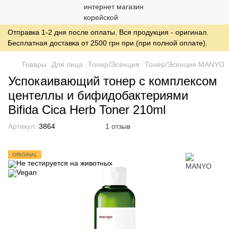
Отправка 1-2 дня после оплаты. Вся продукция - оригинал.
Бесплатная доставка от 2500 грн при (при полной оплате).
Товары
Для лица
Тонер/Эсенция
Тонер/Эсенция MANYO
Успокаивающий тонер с комплексом
центеллы и бифидобактериями
Bifida Cica Herb Toner 210ml
Артикул:
3864
1 отзыв
ORIGINAL