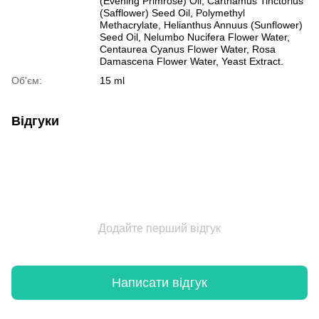
(Evening Primrose) Oil, Carthamus Tinctorius
(Safflower) Seed Oil, Polymethyl
Methacrylate, Helianthus Annuus (Sunflower)
Seed Oil, Nelumbo Nucifera Flower Water,
Centaurea Cyanus Flower Water, Rosa
Damascena Flower Water, Yeast Extract.
Об'єм:
15 ml
Відгуки
Додайте перший відгук
Написати відгук