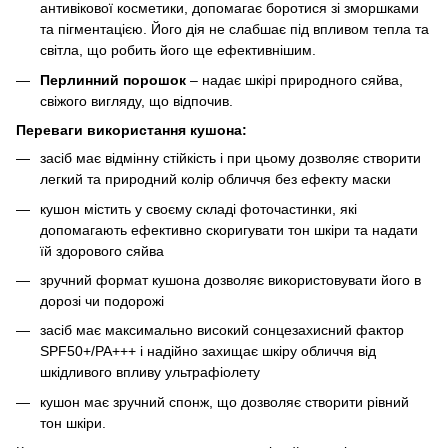
антивікової косметики, допомагає боротися зі зморшками
та пігментацією. Його дія не слабшає під впливом тепла та
світла, що робить його ще ефективнішим.
Перлинний порошок
– надає шкірі природного сяйва,
свіжого вигляду, що відпочив.
Переваги використання кушона:
засіб має відмінну стійкість і при цьому дозволяє створити
легкий та природний колір обличчя без ефекту маски
кушон містить у своєму складі фоточастинки, які
допомагають ефективно скоригувати тон шкіри та надати
їй здорового сяйва
зручний формат кушона дозволяє використовувати його в
дорозі чи подорожі
засіб має максимально високий сонцезахисний фактор
SPF50+/PA+++ і надійно захищає шкіру обличчя від
шкідливого впливу ультрафіолету
кушон має зручний спонж, що дозволяє створити рівний
тон шкіри.