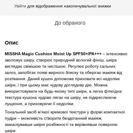
Увійти
для відображення накопичувальної знижки
%
До обраного
Опис
MISSHA Magic Cushion Moist Up SPF50+/PA+++
– інтенсивно
зволожує шкіру, створює природний вологий фініш, шкіра
виглядає свіжішою та чистішою. Регулює роботу сальних
залоз, запобігає появі жирного блиску та оберігає макіяж від
розтікання. Даний кушон допоможе приховати всі недоліки
шкіри, і при цьому має чудову доглядову дію. Можна
використовувати на будь-якому типі шкіри, а легка флюїдна
текстура кушона чудово лягає на шкіру, не підкреслюючи
лущення, а приховуючи її недоліки.
Тональний засіб м’якої кремової текстури у формі компактної
пудри – можливість створити бездоганний макіяж,
замаскувавши шкірні розбіжності та вирівнявши поверхню
шкіри.