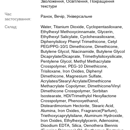
Зволоження, Освітлення, Покращення
текстури
Час
Ранок, Вечір, Універсальне
застосування:
Склад:
Water, Titanium Dioxide, Cyclopentasiloxane,
Ethylhexyl Methoxycinnamate, Glycerin,
Ethylhexyl Salicylate, Cyclohexasiloxane,
Diphenylsiloxy Phenyl Trimethicone, Cetyl
PEG/PPG-10/1 Dimethicone, Dimethicone,
Butylene Glycol, Niacinamide, Butylene Glycol
Dicaprylate/Dicaprate, Trimethylsiloxysilicate,
Pentylene Glycol, Methyl Methacrylate
Crosspolymer, PEG-10 Dimethicone,
Trisiloxane, Iron Oxides, Diphenyl
Dimethicone, Magnesium Sulfate,
Acrylates/Stearyl Acrylate/Dimethicone
Methacrylate Copolymer, Dimethicone/Vinyl
Dimethicone Crosspolymer, Sorbitan
Isostearate, HDI/Trimethylol Hexyllactone
Crosspolymer, Phenoxyethanol,
Disteardimonium Hectorite, Stearic Acid,
Alumina, Iron Oxides, Fragrance(Parfum),
Triethoxycaprylylsilane, Aluminum Hydroxide,
Iron Oxides, Ethylhexylglycerin, Adenosine,
Disodium EDTA, Silica, Oenothera Biennis