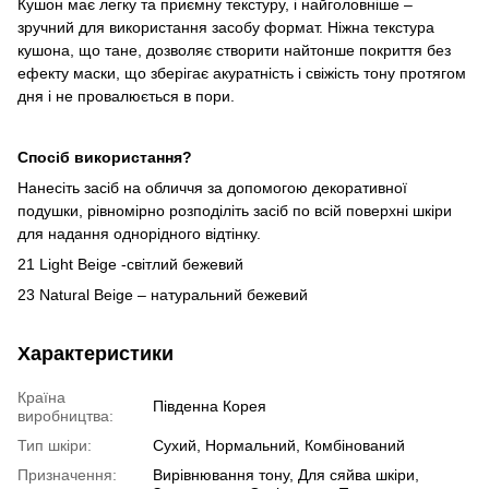
Кушон має легку та приємну текстуру, і найголовніше –
зручний для використання засобу формат. Ніжна текстура
кушона, що тане, дозволяє створити найтонше покриття без
ефекту маски, що зберігає акуратність і свіжість тону протягом
дня і не провалюється в пори.
Спосіб використання?
Нанесіть засіб на обличчя за допомогою декоративної
подушки, рівномірно розподіліть засіб по всій поверхні шкіри
для надання однорідного відтінку.
21 Light Beige -світлий бежевий
23 Natural Beige – натуральний бежевий
Характеристики
Країна
Південна Корея
виробництва:
Тип шкіри:
Сухий, Нормальний, Комбінований
Призначення:
Вирівнювання тону, Для сяйва шкіри,