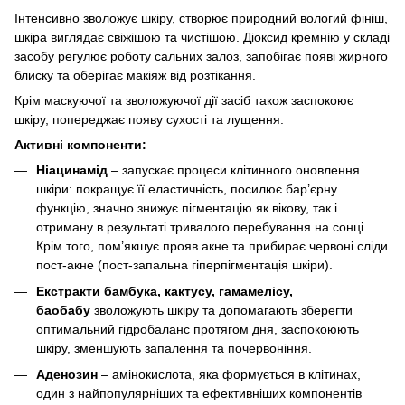
Інтенсивно зволожує шкіру, створює природний вологий фініш,
шкіра виглядає свіжішою та чистішою. Діоксид кремнію у складі
засобу регулює роботу сальних залоз, запобігає появі жирного
блиску та оберігає макіяж від розтікання.
Крім маскуючої та зволожуючої дії засіб також заспокоює
шкіру, попереджає появу сухості та лущення.
Активні компоненти:
Ніацинамід
– запускає процеси клітинного оновлення
шкіри: покращує її еластичність, посилює бар’єрну
функцію, значно знижує пігментацію як вікову, так і
отриману в результаті тривалого перебування на сонці.
Крім того, пом’якшує прояв акне та прибирає червоні сліди
пост-акне (пост-запальна гіперпігментація шкіри).
Екстракти бамбука, кактусу, гамамелісу,
баобабу
зволожують шкіру та допомагають зберегти
оптимальний гідробаланс протягом дня, заспокоюють
шкіру, зменшують запалення та почервоніння.
Аденозин
– амінокислота, яка формується в клітинах,
один з найпопулярніших та ефективніших компонентів