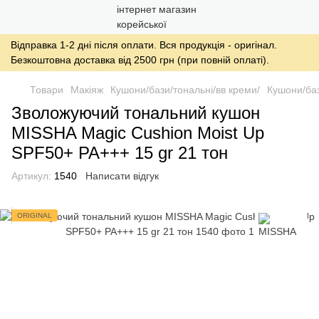
Відправка 1-2 дні після оплати. Вся продукція - оригінал.
Безкоштовна доставка від 2500 грн (при повній оплаті).
Товари
Макіяж
Кушони/бази/тональні/вв креми/
Кушони/баз
Зволожуючий тональний кушон
MISSHA Magic Cushion Moist Up
SPF50+ PA+++ 15 gr 21 тон
Артикул:
1540
Написати відгук
ORIGINAL