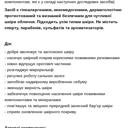
компонентам, які є у складі наступних доглядових засобів).
Засіб є гіпоалергенним, некомедогенним, дерматологічно
протестований та визнаний безпечним для чутливої ​​
шкіри обличчя. Підходить усім типам шкіри. Не містить
спирту, парабенів, сульфатів та ароматизаторів.
Дія:
- добре зволожує та заспокоює шкіру
- насичує шкірний покрив корисними поживними речовинами
- ніжно відлущує ороговілі частинки
- розгладжує мікрорельєф
- регулює роботу сальних залоз
- запобігає надмірному виробленню себуму
- зменшує жирність шкіри
- забезпечує повноцінне насичення шкіри поживними
компонентами та мінералами
- пом’якшує та зміцнює природний захисний бар’єр шкіри
- сприяє оновленню шкірного покриву.
Активні компоненти: