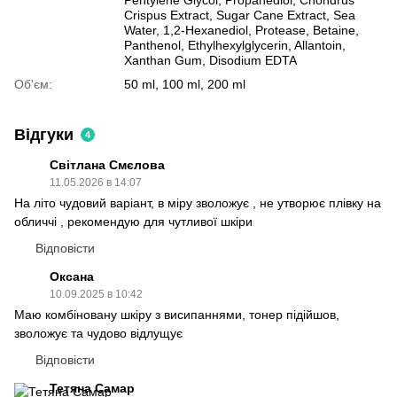
Crispus Extract, Sugar Cane Extract, Sea
Water, 1,2-Hexanediol, Protease, Betaine,
Panthenol, Ethylhexylglycerin, Allantoin,
Xanthan Gum, Disodium EDTA
Об'єм:
50 ml, 100 ml, 200 ml
Відгуки
4
Світлана Смєлова
11.05.2026 в 14:07
На літо чудовий варіант, в міру зволожує , не утворює плівку на
обличчі , рекомендую для чутливої шкіри
Відповісти
Оксана
10.09.2025 в 10:42
Маю комбіновану шкіру з висипаннями, тонер підійшов,
зволожує та чудово відлущує
Відповісти
Тетяна Самар