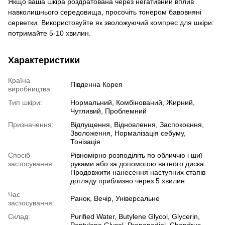
Якщо ваша шкіра роздратована через негативний вплив
навколишнього середовища, просочіть тонером бавовняні
серветки. Використовуйте як зволожуючий компрес для шкіри:
потримайте 5-10 хвилин.
Характеристики
Країна
Південна Корея
виробництва:
Тип шкіри:
Нормальний, Комбінований, Жирний,
Чутливий, Проблемний
Призначення:
Відлущення, Відновлення, Заспокоєння,
Зволоження, Нормалізація себуму,
Тонізація
Спосіб
Рівномірно розподіліть по обличчю і шиї
застосування:
руками або за допомогою ватного диска.
Продовжити нанесення наступних єтапів
догляду приблизно через 5 хвилин
Час
Ранок, Вечір, Універсальне
застосування:
Склад:
Purified Water, Butylene Glycol, Glycerin,
Pentylene Glycol, Propanediol, Chondrus