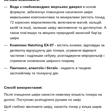
Вода з глибоководних морських джерел
в основі
формули, забезпечує повноцінне насичення шкіри
живильними компонентами та мінералами (містить понад
72 корисних мікроелементів, включаючи магній, кальцій,
калій та інші), залишає шкіру зволоженою та доглянутою. А
також пом’якшує та зміцнює природний захисний бар’єр
шкіри.
Комплекс Hatching EX-07 -
містить ензими, відповідає за
делікатну відлущуючу дію тонера, усуваючи відмерлі
частинки і надлишки себуму, розгладжуючи мікрорельєф і
сприяючи оновленню шкірного покриву.
Пантенол, алантоїн і бетаїн
- надають в тандемі
заспокійливу та тонізуючу дію.
Спосіб використання:
Після очищення шкіри нанести невелику кількість тонера на
долоні. Поступово розподілити рухами по шкірі.
Щоб глибоко зволожити шкіру, нанесіть тонер у кілька шарів.