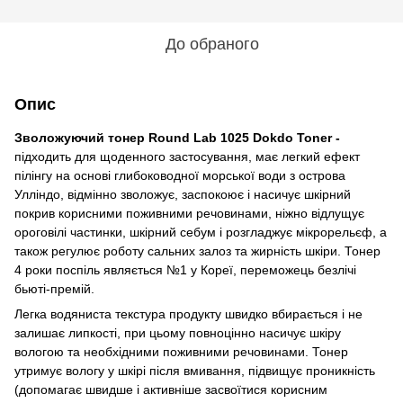
До обраного
Опис
Зволожуючий тонер Round Lab 1025 Dokdo Toner -
підходить для щоденного застосування, має легкий ефект
пілінгу на основі глибоководної морської води з острова
Улліндо, відмінно зволожує, заспокоює і насичує шкірний
покрив корисними поживними речовинами, ніжно відлущує
ороговілі частинки, шкірний себум і розгладжує мікрорельєф, а
також регулює роботу сальних залоз та жирність шкіри. Тонер
4 роки поспіль являється №1 у Кореї, переможець безлічі
бьюті-премій.
Легка водяниста текстура продукту швидко вбирається і не
залишає липкості, при цьому повноцінно насичує шкіру
вологою та необхідними поживними речовинами. Тонер
утримує вологу у шкірі після вмивання, підвищує проникність
(допомагає швидше і активніше засвоїтися корисним