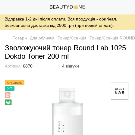
Відправка 1-2 дні після оплати. Вся продукція - оригінал.
Безкоштовна доставка від 2500 грн (при повній оплаті).
Товари
Для обличчя
Тонер/Єсенція
Тонер/Єсенція ROUND
Зволожуючий тонер Round Lab 1025
Dokdo Toner 200 ml
Артикул:
6870
4 відгуки
ORIGINAL
ХІТ