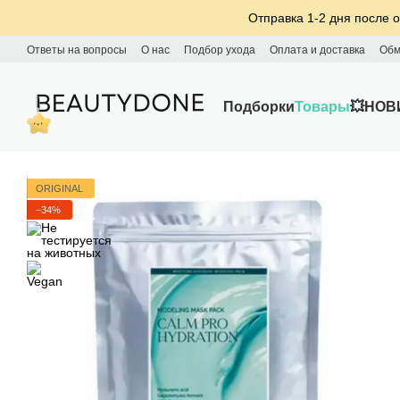
Перейти к основному контенту
Отправка 1-2 дня после о
Ответы на вопросы
О нас
Подбор ухода
Оплата и доставка
Обм
Подборки
Товары
💥НОВ
ORIGINAL
−34%