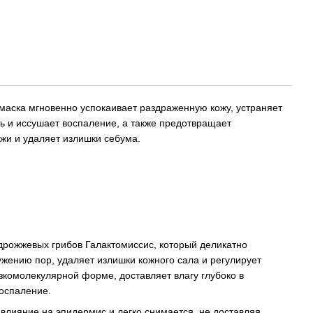
маска мгновенно успокаивает раздраженную кожу, устраняет
ь и иссушает воспаление, а также предотвращает
жи и удаляет излишки себума.
рожжевых грибов Галактомиссис, который деликатно
ужению пор, удаляет излишки кожного сала и регулирует
изкомолекулярной форме, доставляет влагу глубоко в
воспаление.
 влияние на эпидермис и легко снимается, не доставляя