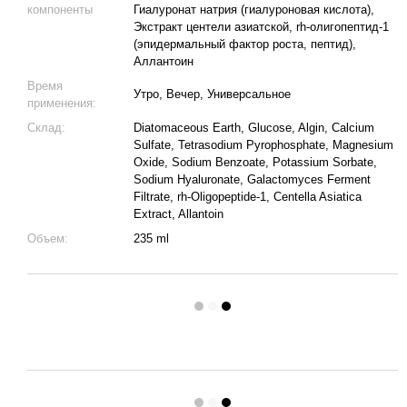
компоненты
Гиалуронат натрия (гиалуроновая кислота),
Экстракт центели азиатской, rh-олигопептид-1
(эпидермальный фактор роста, пептид),
Аллантоин
Время
Утро, Вечер, Универсальное
применения:
Склад:
Diatomaceous Earth, Glucose, Algin, Calcium
Sulfate, Tetrasodium Pyrophosphate, Magnesium
Oxide, Sodium Benzoate, Potassium Sorbate,
Sodium Hyaluronate, Galactomyces Ferment
Filtrate, rh-Oligopeptide-1, Centella Asiatica
Extract, Allantoin
Объем:
235 ml