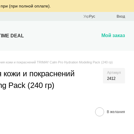
 при (при полной оплате).
Укр
Рус
Вход
Мой заказ
TIME DEAL
ия кожи и покраснений TRIMAY Calm Pro Hydration Modeling Pack (240 гр)
я кожи и покраснений
Артикул
2412
g Pack (240 гр)
В желания