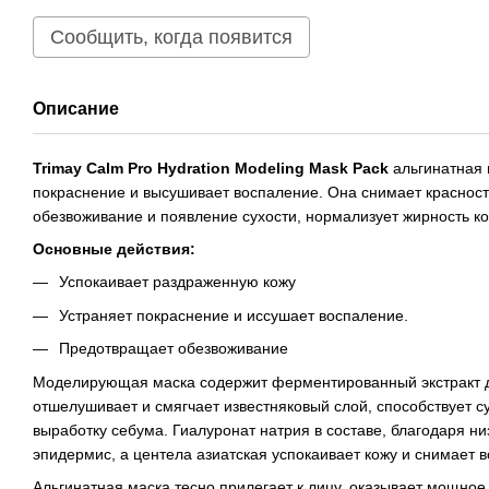
Сообщить, когда появится
Описание
Trimay Calm Pro Hydration Modeling Mask Pack
альгинатная 
покраснение и высушивает воспаление. Она снимает красност
обезвоживание и появление сухости, нормализует жирность ко
Основные действия:
Успокаивает раздраженную кожу
Устраняет покраснение и иссушает воспаление.
Предотвращает обезвоживание
Моделирующая маска содержит ферментированный экстракт д
отшелушивает и смягчает известняковый слой, способствует с
выработку себума. Гиалуронат натрия в составе, благодаря н
эпидермис, а центела азиатская успокаивает кожу и снимает 
Альгинатная маска тесно прилегает к лицу, оказывает мощное