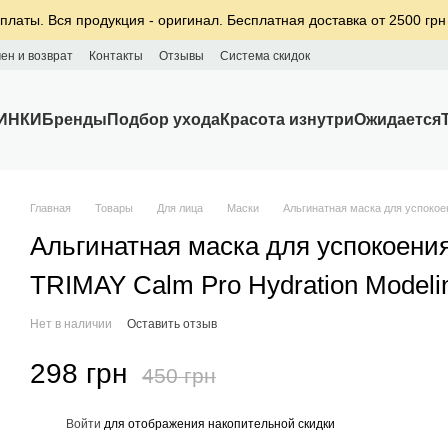
платы. Вся продукция - оригинал. Бесплатная доставка от 2500 грн
ен и возврат
Контакты
Отзывы
Система скидок
ИНКИ
Бренды
Подбор ухода
Красота изнутри
Ожидается
Главная
Товары
Для лица
Маски
Альгинатная маска для успокоен
Альгинатная маска для успокоени
TRIMAY Calm Pro Hydration Modelin
Нет в наличии
Оставить отзыв
298 грн
450 грн
%
Войти
для отображения накопительной скидки