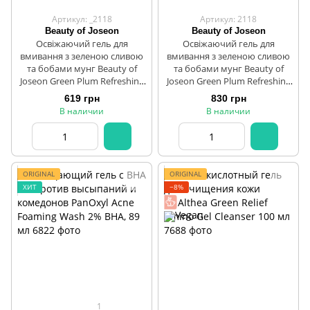
Артикул: _2118
Артикул: 2118
Beauty of Joseon
Beauty of Joseon
Освіжаючий гель для
Освіжаючий гель для
вмивання з зеленою сливою
вмивання з зеленою сливою
та бобами мунг Beauty of
та бобами мунг Beauty of
Joseon Green Plum Refreshing
Joseon Green Plum Refreshing
Cleanser, 100 мл
Cleanser, 200 мл
619 грн
830 грн
В наличии
В наличии
ORIGINAL
ORIGINAL
ХИТ
−8%
1