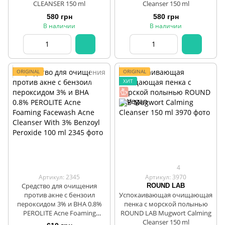
CLEANSER 150 ml
Cleanser 150 ml
580 грн
580 грн
В наличии
В наличии
ORIGINAL
ORIGINAL
ХИТ
4
Артикул: 2345
Артикул: 3970
Средство для очищения
ROUND LAB
против акне с бензоил
Успокаивающая очищающая
пероксидом 3% и ВНА 0.8%
пенка с морской полынью
PEROLITE Acne Foaming
ROUND LAB Mugwort Calming
Facewash Acne Cleanser With
Cleanser 150 ml