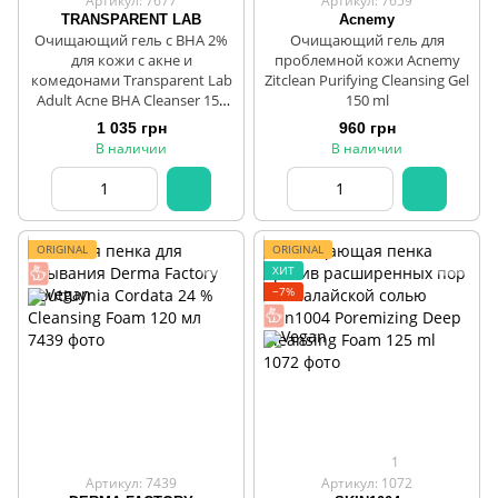
Артикул: 7677
Артикул: 7659
TRANSPARENT LAB
Acnemy
Очищающий гель с BHA 2%
Очищающий гель для
для кожи с акне и
проблемной кожи Acnemy
комедонами Transparent Lab
Zitclean Purifying Cleansing Gel
Adult Acne BHA Cleanser 150
150 ml
ml
1 035 грн
960 грн
В наличии
В наличии
ORIGINAL
ORIGINAL
ХИТ
−7%
1
Артикул: 7439
Артикул: 1072