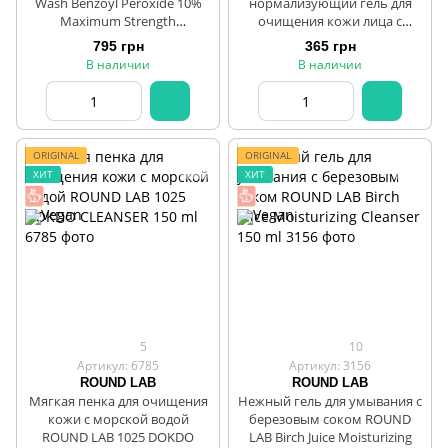
Wash Benzoyl Peroxide 10%
нормализующий гель для
Maximum Strength
очищения кожи лица с
Antimicrobial 156gr
AHA+PHA кислотами и
795 грн
365 грн
ниацинамидом BIELENDA
В наличии
В наличии
Good Skin Acid Peel 195 ml
ORIGINAL
ORIGINAL
ХИТ
ХИТ
5
10
Артикул: 6785
Артикул: 3156
ROUND LAB
ROUND LAB
Мягкая пенка для очищения
Нежный гель для умывания с
кожи с морской водой
березовым соком ROUND
ROUND LAB 1025 DOKDO
LAB Birch Juice Moisturizing