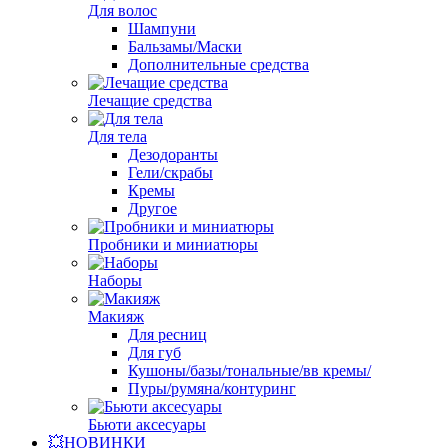
Для волос
Шампуни
Бальзамы/Маски
Дополнительные средства
Лечащие средства
Для тела
Дезодоранты
Гели/скрабы
Кремы
Другое
Пробники и миниатюры
Наборы
Макияж
Для ресниц
Для губ
Кушоны/базы/тональные/вв кремы/
Пуры/румяна/контуринг
Бьюти аксесуары
💥НОВИНКИ