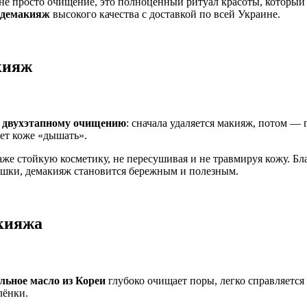
не просто очищение, это полноценный ритуал красоты, который 
 демакияж
высокого качества с доставкой по всей Украине.
кияж
я
двухэтапному очищению
: сначала удаляется макияж, потом — 
ает коже «дышать».
аже стойкую косметику, не пересушивая и не травмируя кожу. Б
омашки, демакияж становится бережным и полезным.
акияжа
льное масло из Кореи
глубоко очищает поры, легко справляется
лёнки.