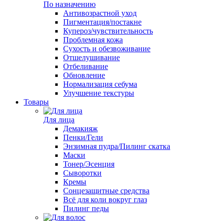
По назначению
Антивозрастной уход
Пигментация/постакне
Купероз/чувствительность
Проблемная кожа
Сухость и обезвоживание
Отшелушивание
Отбеливание
Обновление
Нормализация себума
Улучшение текстуры
Товары
Для лица
Демакияж
Пенки/Гели
Энзимная пудра/Пилинг скатка
Маски
Тонер/Эсенция
Сыворотки
Кремы
Сонцезащитные средства
Всё для коли вокруг глаз
Пилинг педы