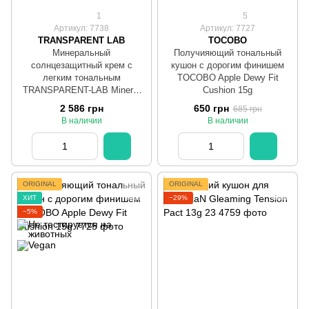
1
5
Артикул: 7738
Артикул: 7727
TRANSPARENT LAB
TOCOBO
Минеральный
Получияющий тональный
солнцезащитный крем с
кушон с дорогим финишем
легким тональным
TOCOBO Apple Dewy Fit
TRANSPARENT-LAB Mineral
Cushion 15g
Tinted Sunscreen Light SPF50+
2 586 грн
650 грн
685 грн
100 мл (универсальный
В наличии
В наличии
светлый оттвенок)
ORIGINAL
ORIGINAL
ХИТ
−29%
−5%