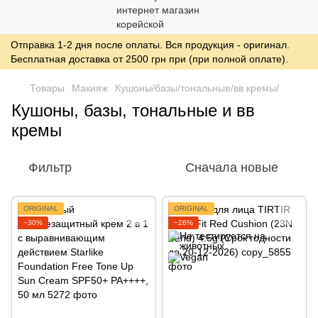
Отправка 1-2 дня после оплаты. Вся продукция - оригинал.
Бесплатная доставка от 2500 грн при (при полной оплате).
Товары
Макияж
Кушоны/базы/тональные/вв кремы/
Кушоны, базы, тональные и вв
кремы
Фильтр
Сначала новые
ORIGINAL
ORIGINAL
−30%
−26%