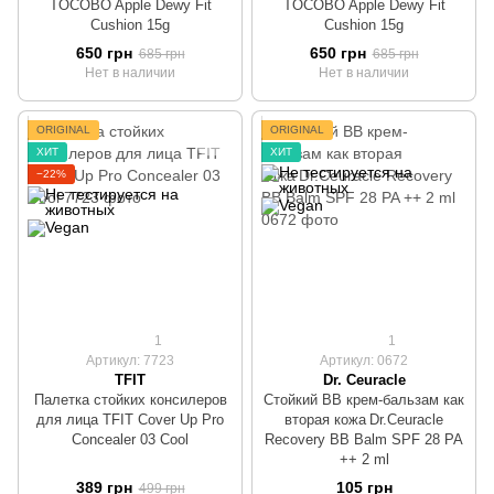
TOCOBO Apple Dewy Fit
TOCOBO Apple Dewy Fit
Cushion 15g
Cushion 15g
650 грн
650 грн
685 грн
685 грн
Нет в наличии
Нет в наличии
ORIGINAL
ORIGINAL
ХИТ
ХИТ
−22%
1
1
Артикул: 7723
Артикул: 0672
TFIT
Dr. Ceuracle
Палетка стойких консилеров
Стойкий ВВ крем-бальзам как
для лица TFIT Cover Up Pro
вторая кожа Dr.Ceuracle
Concealer 03 Cool
Recovery BB Balm SPF 28 PA
++ 2 ml
389 грн
105 грн
499 грн