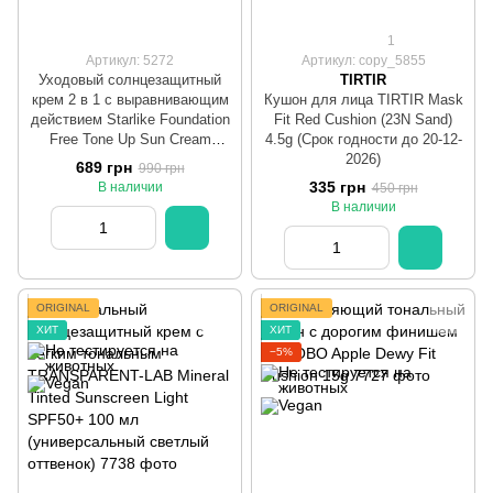
1
Артикул: 5272
Артикул: copy_5855
Уходовый солнцезащитный
TIRTIR
крем 2 в 1 с выравнивающим
Кушон для лица TIRTIR Mask
действием Starlike Foundation
Fit Red Cushion (23N Sand)
Free Tone Up Sun Cream
4.5g (Срок годности до 20-12-
SPF50+ PA++++, 50 мл
2026)
689 грн
990 грн
335 грн
В наличии
450 грн
В наличии
ORIGINAL
ORIGINAL
ХИТ
ХИТ
−5%