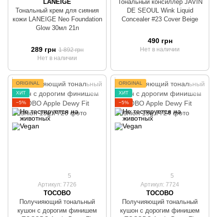
LANEIGE
Тональный консиллер JAVIN
Тональный крем для сияния
DE SEOUL Wink Liquid
кожи LANEIGE Neo Foundation
Concealer #23 Cover Beige
Glow 30мл 21n
490 грн
289 грн
Нет в наличии
1 892 грн
Нет в наличии
ORIGINAL
ORIGINAL
ХИТ
ХИТ
−5%
−5%
5
5
Артикул: 7726
Артикул: 7724
TOCOBO
TOCOBO
Получияющий тональный
Получияющий тональный
кушон с дорогим финишем
кушон с дорогим финишем