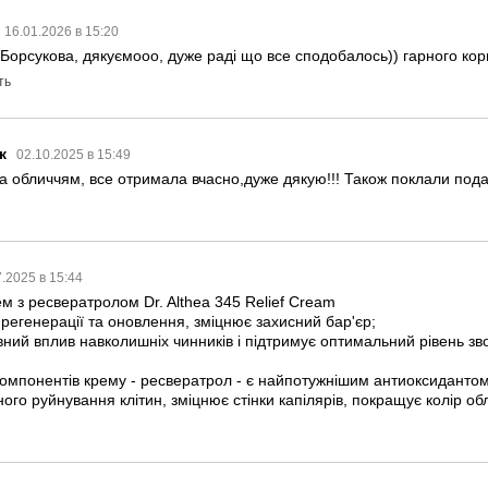
16.01.2026 в 15:20
Борсукова, дякуємооо, дуже раді що все сподобалось)) гарного ко
ть
к
02.10.2025 в 15:49
а обличчям, все отримала вчасно,дуже дякую!!! Також поклали под
7.2025 в 15:44
м з ресвератролом Dr. Althea 345 Relief Cream
регенерації та оновлення, зміцнює захисний бар'єр;
ивний вплив навколишніх чинників і підтримує оптимальний рівень з
компонентів крему - ресвератрол - є найпотужнішим антиоксидантом
ного руйнування клітин, зміцнює стінки капілярів, покращує колір об