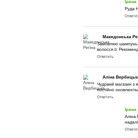
Ірина
Руда Н
Ответи
Македонська Ре
Замовляю шампунь т
волосся☺️ Рекомен
Ответить
Аліна Вербицьк
Чудовий магазин з 
постійно оновлюєть
Ответить
Ірина
Аліна 
надал
Ответи