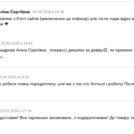
ліна Сергіївна
05.05.2026 в 19:38
вляю з б'юті сайтів (виключення це makeup) але після пари відео в 
на 💗
05.05.2026 в 19:44
ндрова Аліна Сергіївна , клааасс) дякуємо за довіру😊, як приємно 
ть
5.04.2026 в 13:45
 робити повну передоплату, але ми з тих хто боїться і робить) Піс
15.01.2026 в 17:14
оставки! Все гарненько запаковано, з подаруночками! До товару та