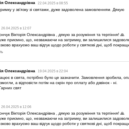
рія Олександрівна
22.04.2025 в 08:55
римку у зв'язку зі святами, дуже задоволена замовленням. Дякую
26.04.2025 в 12:07
нчук Вікторія Олександрівна , дякую за розуміння та терпіння! 🙏
уже приємно, що, незважаючи на затримку, ви залишилися задовол
зково врахуємо ваш відгук щодо роботи у святкові дні, щоб покращи
ть
рія Олександрівна
19.04.2025 в 22:04
цює в свята, потрібно було це зазначити. Замовлення зробила, опл
змогли, а відповісти потім на скрін про оплату або дзвінок - ні.
Гарних свят
26.04.2025 в 12:06
нчук Вікторія Олександрівна , дякую за розуміння та терпіння! 🙏
уже приємно, що, незважаючи на затримку, ви залишилися задовол
зково врахуємо ваш відгук щодо роботи у святкові дні, щоб покращи