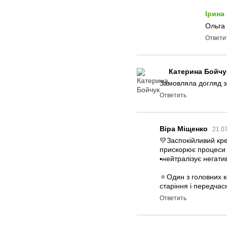
Ірина
Ольга 
Ответи
Катерина Бойчу
Замовляла догляд з
Ответить
Віра Міщенко
21.0
💛Заспокійливий кре
прискорює процеси 
▪️нейтралізує негат
🔅Один з головних 
старіння і передчас
Ответить