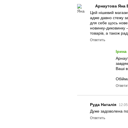
Арнаутова Яна В
Цей нішевий магазин
адже давно стежу за
для себе щось нове.
новинку-диковинку –
товарів, а також рад
Ответить
Ірина
Арнаут
завдяк
Ваші в
Обійма
Ответи
Руда Наталія
12.05
Дуже задоволена по
Ответить