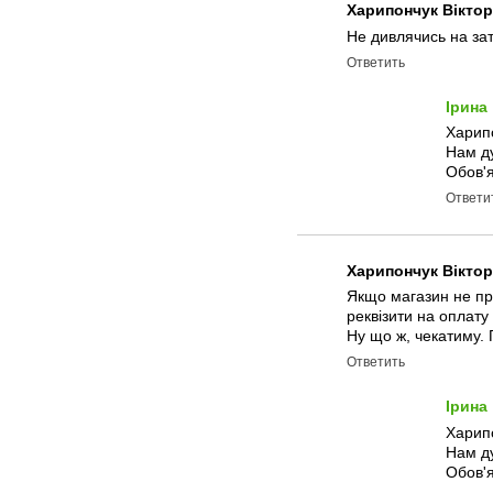
Харипончук Вікто
Не дивлячись на зат
Ответить
Ірина
Харипо
Нам д
Обов'я
Ответи
Харипончук Вікто
Якщо магазин не пра
реквізити на оплату 
Ну що ж, чекатиму. 
Ответить
Ірина
Харипо
Нам д
Обов'я