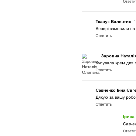
Ответи
Ткачук Валентин
1
Вечері замовили на
Ответить
Заровна Наталі
Купувала крем для о
Ответить
Савченко Інна Євг
Дякую за вашу робо
Ответить
Ірина
Савчен
Ответи