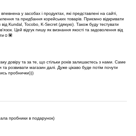
певнена у засобах і продуктах, які представлені на сайті,
омлення та придбання корейських товарів. Приємно відкривати
ід Kundal, Tocobo, K-Secret (дякую). Також буду тестувати
'язок. Цей відгук пишу як визнання якості та задоволення від
ати☺️💟
аку довіру та за те, що стільки років залишаєтесь з нами. Саме
 та розвивати магазин далі. Дуже цікаво буде потім почути
ись пробнички)))
мала пробники в подарунок)