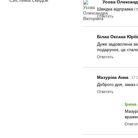
Система скидок
Усова Олександ
Швидка відправка і 
Ответить
Білан Оксана Юрії
Дуже задоволена за
подарунок, це стал
Ответить
Мазуріна Анна
17.
Доброго дня, заказ 
Ответить
Ірина
Мазурі
вражен
Ответи