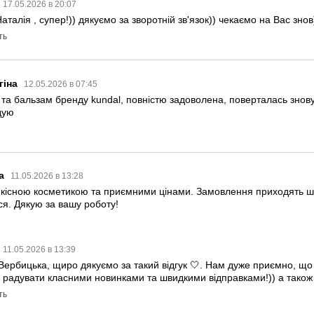
17.05.2026 в 20:07
аталія , супер!)) дякуємо за зворотній зв'язок)) чекаємо на Вас знов
ть
гіна
12.05.2026 в 07:45
а бальзам бренду kundal, повністю задоволена, поверталась знову
дую
а
11.05.2026 в 13:28
якісною косметикою та приємними цінами. Замовлення приходять шви
ся. Дякую за вашу роботу!
11.05.2026 в 13:39
Вербицька, щиро дякуємо за такий відгук 🤍. Нам дуже приємно, що
і радувати класними новинками та швидкими відправками!)) а тако
ть