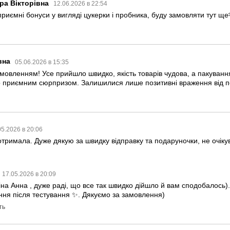
ра Вікторівна
12.06.2026 в 22:54
приємні бонуси у вигляді цукерки і пробника, буду замовляти тут ще
вна
05.06.2026 в 15:35
мовленням! Усе прийшло швидко, якість товарів чудова, а пакуванн
о приємним сюрпризом. Залишилися лише позитивні враження від п
05.2026 в 20:06
отримала. Дуже дякую за швидку відправку та подаруночки, не очікува
17.05.2026 в 20:09
на Анна , дуже раді, що все так швидко дійшло й вам сподобалось)
ня після тестування ✨. Дякуємо за замовлення)
ть