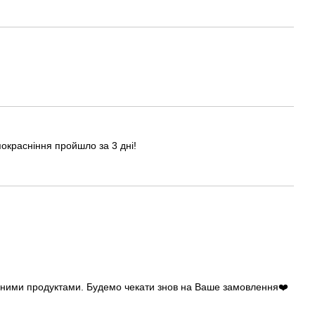
покрасніння пройшло за 3 дні!
існими продуктами. Будемо чекати знов на Ваше замовлення❤️