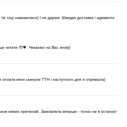
тік тоці наважилася) І не дарма. Швидка доставка і адекватні
це читати 🥹💗. Чекаємо на Вас знов))
ля оплати,мені скинули ТТН і наступного дня я отримала)
кож ніяких претензій. Замовляла вперше - точно не в останнє!