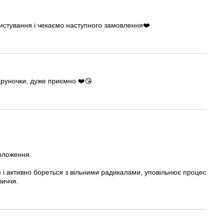
ристування і чекаємо наступного замовлення❤️
аруночки, дуже приємно ❤️😘
воложення.
 і активно бореться з вільними радикалами, уповільнює процес
личчя.