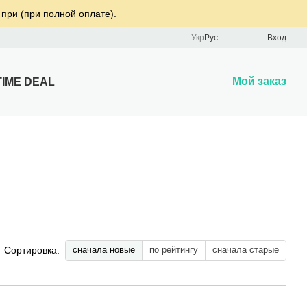
 при (при полной оплате).
Укр
Рус
Вход
Мой заказ
TIME DEAL
сначала новые
по рейтингу
сначала старые
Сортировка: