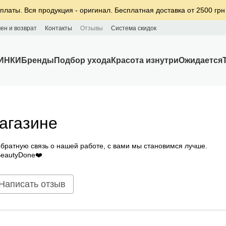
платы. Вся продукция - оригинал. Бесплатная доставка от 2500 грн
ен и возврат
Контакты
Отзывы
Система скидок
ИНКИ
Бренды
Подбор ухода
Красота изнутри
Ожидается
агазине
братную связь о нашей работе, с вами мы становимся лучше.
BeautyDone❤️
Написать отзыв