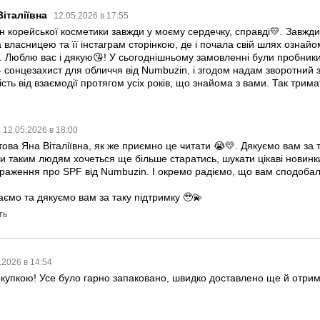
італіївна
12.05.2026 в 17:55
 корейської косметики завжди у моєму сердечку, справді💛. Завжди в
 власницею та її інстаграм сторінкою, де і почала свій шлях ознай
 Люблю вас і дякую😘! У сьогоднішньому замовленні були пробники в
 сонцезахист для обличчя від Numbuzin, і згодом надам зворотний зв
ість від взаємодії протягом усіх років, що знайома з вами. Так трим
12.05.2026 в 18:00
ова Яна Віталіївна, як же приємно це читати 😭💛. Дякуємо вам за т
и таким людям хочеться ще більше старатись, шукати цікаві новинки
раження про SPF від Numbuzin. І окремо радіємо, що вам сподобал
ємо та дякуємо вам за таку підтримку 🥹💫
ть
.2026 в 14:54
купкою! Усе було гарно запаковано, швидко доставлено ще й отри