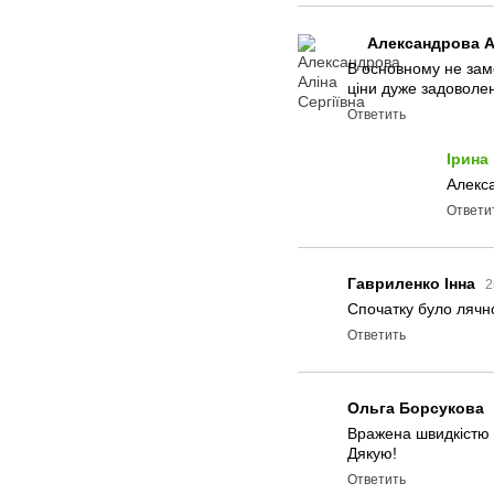
Александрова А
В основному не замо
ціни дуже задоволе
Ответить
Ірина
Алекса
Ответи
Гавриленко Інна
2
Спочатку було лячно
Ответить
Ольга Борсукова
Вражена швидкістю д
Дякую!
Ответить