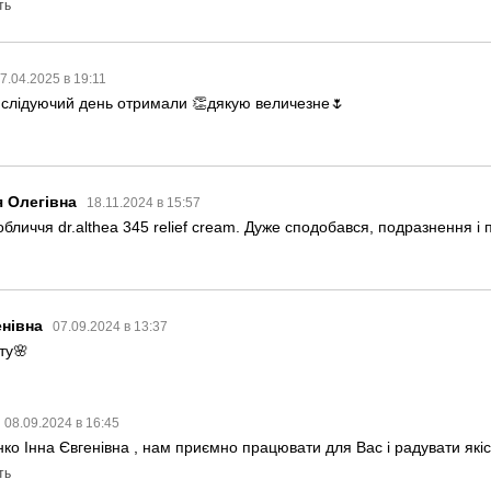
ть
7.04.2025 в 19:11
 слідуючий день отримали 👏дякую величезне🌷
я Олегівна
18.11.2024 в 15:57
бличчя dr.althea 345 relief cream. Дуже сподобався, подразнення і 
енівна
07.09.2024 в 13:37
ту🌸
08.09.2024 в 16:45
ко Інна Євгенівна , нам приємно працювати для Вас і радувати як
ть