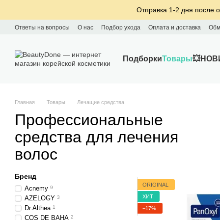
Перейти к основному контенту
Отправка 1-2 дня после о
Ответы на вопросы
О нас
Подбор ухода
Оплата и доставка
Обм
Подборки
Товары
💥НОВ
Главная
Товары
Лечащие средства
Профессиональные
средства для лечения
волос
Бренд
ORIGINAL
Acnemy
9
ХИТ
AZELOGY
3
Dr.Althea
1
−17%
COS DE BAHA
2