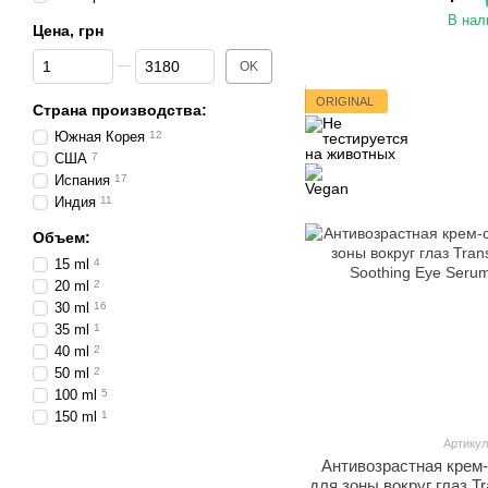
В нал
Цена, грн
От Цена, грн
До Цена, грн
OK
ORIGINAL
Страна производства:
Южная Корея
12
США
7
Испания
17
Индия
11
Объем:
15 ml
4
20 ml
2
30 ml
16
35 ml
1
40 ml
2
50 ml
2
100 ml
5
150 ml
1
Артикул
Антивозрастная крем-
для зоны вокруг глаз Tr