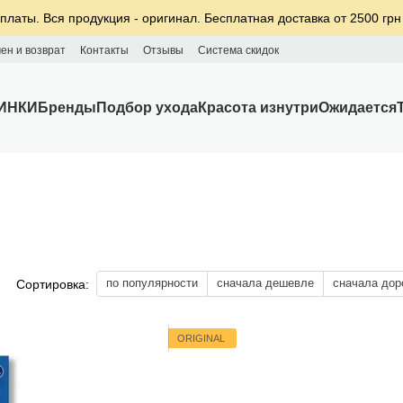
платы. Вся продукция - оригинал. Бесплатная доставка от 2500 грн
ен и возврат
Контакты
Отзывы
Система скидок
ИНКИ
Бренды
Подбор ухода
Красота изнутри
Ожидается
по популярности
сначала дешевле
сначала дор
Сортировка:
ORIGINAL