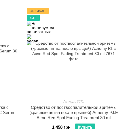
ORIGINAL
ХИТ
Артикул: 7671
ка с
Средство от поствоспалительной эритемы
 C Serum
(красные пятна после прыщей) Acnemy P.I.E
Acne Red Spot Fading Treatment 30 ml
1 458 грн
Купить