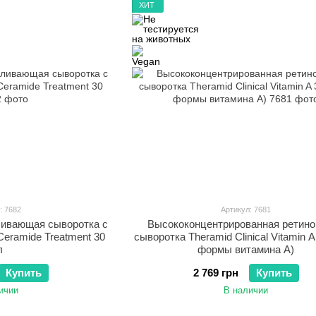
ХИТ
: 7682
Артикул: 7681
ливающая сыворотка с
Высококонцентрированная ретин
eramide Treatment 30
сыворотка Theramid Clinical Vitamin A
л
формы витамина А)
Купить
2 769 грн
Купить
ичии
В наличии