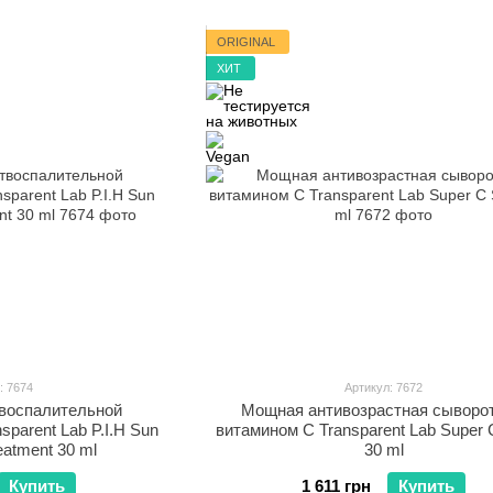
ORIGINAL
ХИТ
: 7674
Артикул: 7672
твоспалительной
Мощная антивозрастная сыворот
sparent Lab P.I.H Sun
витамином C Transparent Lab Super
eatment 30 ml
30 ml
Купить
1 611 грн
Купить