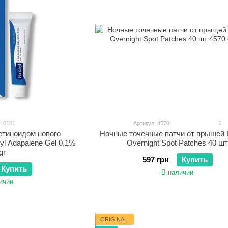
1
: 8101
Артикул: 4570
етиноидом нового
Ночные точечные патчи от прыщей 
l Adapalene Gel 0,1%
Overnight Spot Patches 40 ш
gr
597 грн
Купить
Купить
В наличии
ичии
ORIGINAL