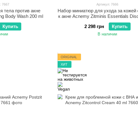
: 7667
Артикул: 7666
 тела против акне
Набор миниатюр для ухода за кожей
ing Body Wash 200 ml
к акне Acnemy Zitminis Essentials Disc
Купить
2 298 грн
Купить
ичии
В наличии
ORIGINAL
ХИТ