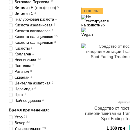
Бензоила Пероксид
11
Витамин Е (токоферол)
5
ORIGINAL
Витамин С
4
Гиалуроновая кислота
1
Кислота азелаиновая
7
Кислота кликолевая
3
Кислота салициловая
15
Кислота салициловая
3
Кислоты
1
Коллаген
1
Ниацинамид
14
Пантенол
2
Ретинол
8
Сквалан
1
Центелла азиатская
6
Церамиды
4
Цинк
1
Чайное дерево
4
Артикул
Средство от пос
Время применения:
гиперпигментации Tran
Утро
21
Spot Fading Tr
Вечер
44
1 380 грн
Универсальное
23