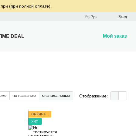
 при (при полной оплате).
Укр
Рус
Вход
Мой заказ
TIME DEAL
оже
по названию
сначала новые
Отображение:
ORIGINAL
ХИТ