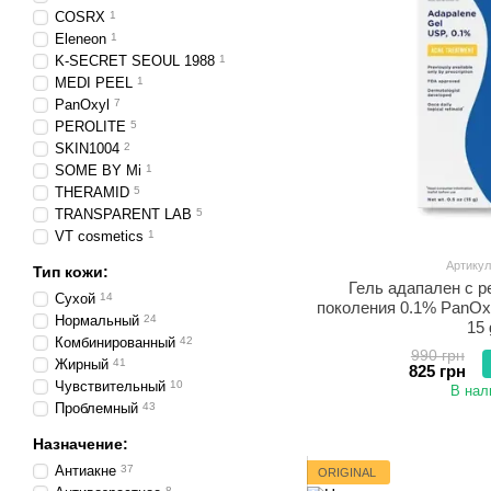
COSRX
1
Eleneon
1
K-SECRET SEOUL 1988
1
MEDI PEEL
1
PanOxyl
7
PEROLITE
5
SKIN1004
2
SOME BY Mi
1
THERAMID
5
TRANSPARENT LAB
5
VT cosmetics
1
Артикул
Тип кожи:
Гель адапален с р
Сухой
14
поколения 0.1% PanOxy
Нормальный
24
15 
Комбинированный
42
990 грн
Жирный
41
825 грн
Чувствительный
10
В нал
Проблемный
43
Назначение:
Антиакне
37
ORIGINAL
8