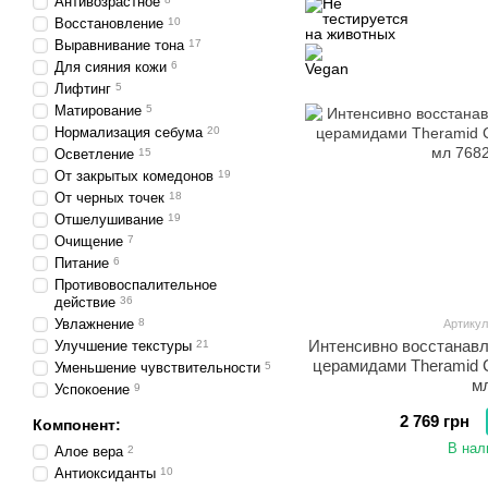
Антивозрастное
Восстановление
10
Выравнивание тона
17
Для сияния кожи
6
Лифтинг
5
Матирование
5
Нормализация себума
20
Осветление
15
От закрытых комедонов
19
От черных точек
18
Отшелушивание
19
Очищение
7
Питание
6
Противовоспалительное
действие
36
Увлажнение
8
Артикул
Интенсивно восстанав
Улучшение текстуры
21
церамидами Theramid C
Уменьшение чувствительности
5
м
Успокоение
9
2 769 грн
Компонент:
В нал
Алое вера
2
Антиоксиданты
10