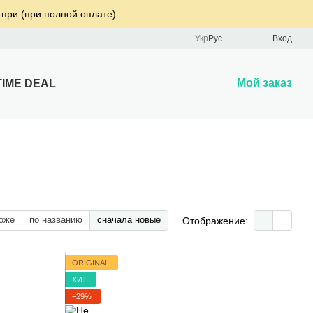
 при (при полной оплате).
Укр
Рус
Вход
Мой заказ
TIME DEAL
оже
по названию
сначала новые
Отображение:
ORIGINAL
ХИТ
−29%