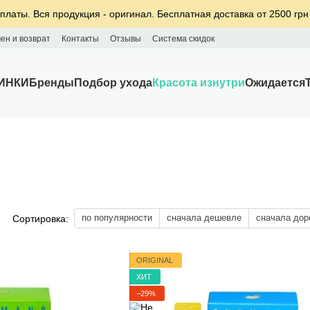
платы. Вся продукция - оригинал. Бесплатная доставка от 2500 грн
ен и возврат
Контакты
Отзывы
Система скидок
ИНКИ
Бренды
Подбор ухода
Красота изнутри
Ожидается
по популярности
сначала дешевле
сначала дор
Сортировка:
ORIGINAL
ХИТ
−29%