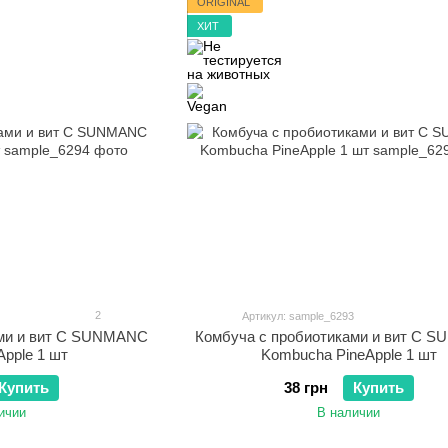
ORIGINAL
ХИТ
2
Артикул: sample_6293
ами и вит С SUNMANC
Комбуча с пробиотиками и вит С 
pple 1 шт
Kombucha PineApple 1 шт
Купить
38 грн
Купить
ичии
В наличии