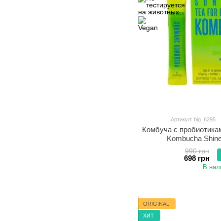
Артикул: big_6295
Комбуча c пробиотик
Kombucha Shine
990 грн
698 грн
В нал
ORIGINAL
ХИТ