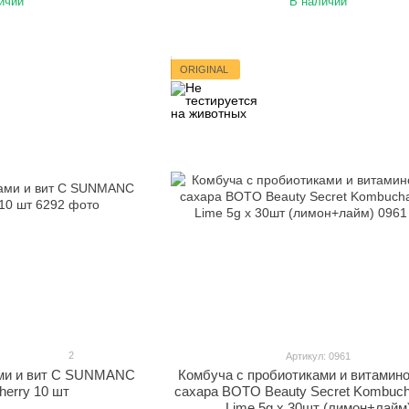
ичии
В наличии
ORIGINAL
2
Артикул: 0961
ами и вит С SUNMANC
Комбуча с пробиотиками и витамин
erry 10 шт
сахара BOTO Beauty Secret Kombuc
Lime 5g x 30шт (лимон+лайм