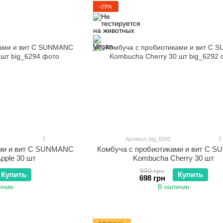
−29%
2
2
Артикул: big_6292
ами и вит С SUNMANC
Комбуча c пробиотиками и вит С 
pple 30 шт
Kombucha Cherry 30 шт
990 грн
Купить
Купить
698 грн
ичии
В наличии