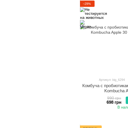
−29%
Артикул: big_6294
Комбуча c пробиотик
Kombucha A
990 грн
698 грн
В нал