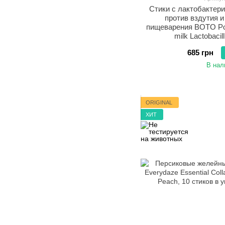
Стики с лактобактер
против вздутия 
пищеварения BOTO Post
milk Lactobacil
685 грн
В нал
ORIGINAL
ХИТ