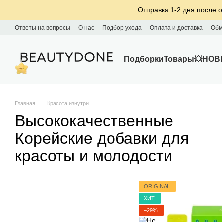
Перейти к основному контенту
Отправка 1-2 дня после о
Ответы на вопросы
О нас
Подбор ухода
Оплата и доставка
Обм
Подборки
Товары
💥НОВ
Главная
Красота изнутри
Высококачественные
Корейские добавки для
красоты и молодости
ORIGINAL
ХИТ
−29%