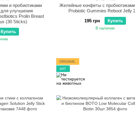
иями и пробиотиками
Желейные конфеты с пробиотиками
и для улучшения
Probiotic Gummies Reboot Jelly 
biotics Prolin Breast
195 грн
Купить
lus (30 Sticks)
В наличии
Купить
ичии
ORIGINAL
ХИТ