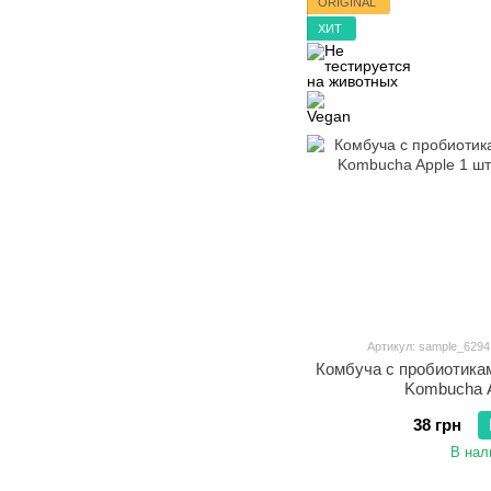
ORIGINAL
ХИТ
Артикул: sample_6294
Комбуча с пробиотик
Kombucha A
38 грн
В нал