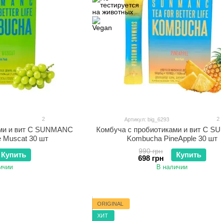
2
2
Артикул: big_6293
ами и вит С SUNMANC
Комбуча с пробиотиками и вит С 
 Muscat 30 шт
Kombucha PineApple 30 шт
990 грн
Купить
Купить
698 грн
ичии
В наличии
ORIGINAL
ХИТ