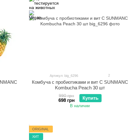
2
Артикул: big_6296
SUNMANC
Комбуча c пробиотиками и вит С SUNMANC
Kombucha Peach 30 шт
990 грн
Купить
698 грн
В наличии
ORIGINAL
ХИТ