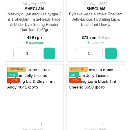
Артикул: 4639
Артикул: 3650
SHEGLAM
SHEGLAM
Матирующая двойная пудра 2
Румяна желе в стике Sheglam
в 1 Sheglam Insta-Ready Face
Jelly-Licious Hydrating Lip &
& Under Eye Setting Powder
Blush Tint Howdy
Duo Taro 7gr/7gr
489 грн
373 грн
419 грн
В наличии
В наличии
ORIGINAL
ORIGINAL
ХИТ
ХИТ
−11%
−11%
1
1
Артикул: 4641
Артикул: 5650