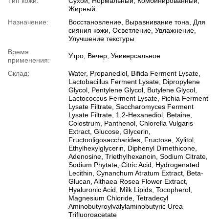
Тип кожи:
Сухой, Нормальный, Комбинированный,
Жирный
Назначение:
Восстановление, Выравнивание тона, Для
сияния кожи, Осветление, Увлажнение,
Улучшение текстуры
Время
Утро, Вечер, Универсальное
применения:
Склад:
Water, Propanediol, Bifida Ferment Lysate,
Lactobacillus Ferment Lysate, Dipropylene
Glycol, Pentylene Glycol, Butylene Glycol,
Lactococcus Ferment Lysate, Pichia Ferment
Lysate Filtrate, Saccharomyces Ferment
Lysate Filtrate, 1,2-Hexanediol, Betaine,
Colostrum, Panthenol, Chlorella Vulgaris
Extract, Glucose, Glycerin,
Fructooligosaccharides, Fructose, Xylitol,
Ethylhexylglycerin, Diphenyl Dimethicone,
Adenosine, Triethylhexanoin, Sodium Citrate,
Sodium Phytate, Citric Acid, Hydrogenated
Lecithin, Cynanchum Atratum Extract, Beta-
Glucan, Althaea Rosea Flower Extract,
Hyaluronic Acid, Milk Lipids, Tocopherol,
Magnesium Chloride, Tetradecyl
Aminobutyroylvalylaminobutyric Urea
Trifluoroacetate