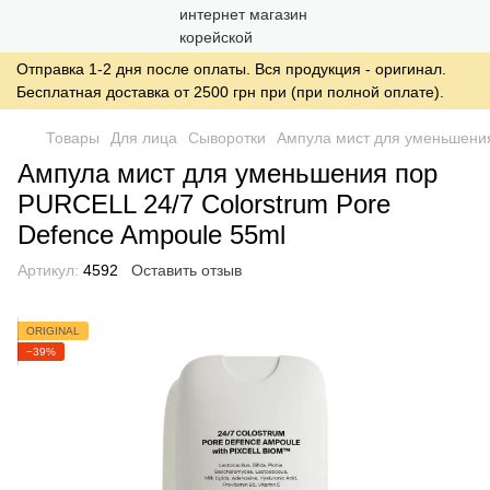
Отправка 1-2 дня после оплаты. Вся продукция - оригинал.
Бесплатная доставка от 2500 грн при (при полной оплате).
Товары
Для лица
Сыворотки
Ампула мист для уменьшения
Ампула мист для уменьшения пор
PURCELL 24/7 Colorstrum Pore
Defence Ampoule 55ml
Артикул:
4592
Оставить отзыв
ORIGINAL
−39%