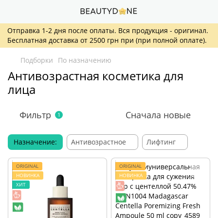
Отправка 1-2 дня после оплаты. Вся продукция - оригинал.
Бесплатная доставка от 2500 грн при (при полной оплате).
Подборки
По назначению
Антивозрастная косметика для
лица
Фильтр
Сначала новые
1
Назначение:
Антивозрастное
Лифтинг
ORIGINAL
ORIGINAL
НОВИНКА
НОВИНКА
ХИТ