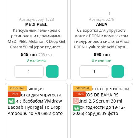
1
Артикул: copy_1528
Артикул: 5278
MEDI PEEL
ANUA
Капсульный гель-крем с
Сыворотка для упругости
ретинолом и церамидами
кожи с PDRN и комплексом
MEDI PEEL Melanon X Drop Gel
гиалуроновой кислоты Anua
Cream 50 ml (срок годности
PDRN Hyaluronic Acid Capsule
до 09/07/2026)
100 Serum, 30 мл
545 грн
705 грн
990 грн
В наличии
В наличии
ORIGINAL
ORIGINAL
−20%
−16%