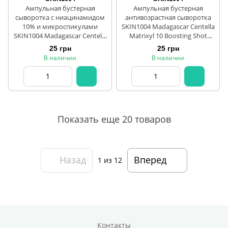
Ампульная бустерная
Ампульная бустерная
сыворотка с ниацинамидом
антивозрастная сыворотка
10% и микроспикулами
SKIN1004 Madagascar Centella
SKIN1004 Madagascar Centella
Matrixyl 10 Boosting Shot
Niacinamide 10 Boosting Shot
1.5/30 мл
25 грн
25 грн
1.5/30 мл
В наличии
В наличии
Показать еще 20 товаров
Назад
Вперед
1
из 12
Контакты