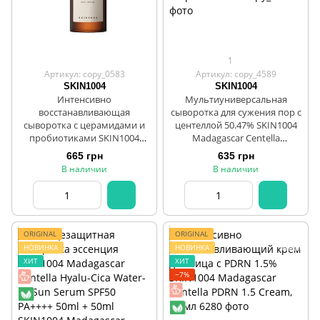
1
Артикул: copy_0583
Артикул: copy_4589
SKIN1004
SKIN1004
Интенсивно
Мультиуниверсальная
восстанавливающая
сыворотка для сужения пор с
сыворотка с церамидами и
центеллой 50.47% SKIN1004
пробиотиками SKIN1004
Madagascar Centella
Madagascar Centella Probio-
Poremizing Fresh Ampoule 50
665 грн
635 грн
Cica Intensive Ampoule 50 ml
ml
В наличии
В наличии
ORIGINAL
ORIGINAL
НОВИНКА
НОВИНКА
ХИТ
ХИТ
−7%