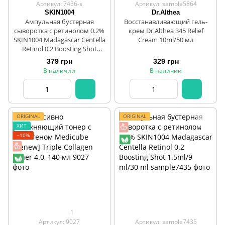
Артикул: 7436-s
Артикул: sample5864
SKIN1004
Dr.Althea
Ампульная бустерная
Восстанавливающий гель-
сыворотка с ретинолом 0.2%
крем Dr.Althea 345 Relief
SKIN1004 Madagascar Centella
Cream 10ml/50 мл
Retinol 0.2 Boosting Shot
1.5ml/9 ml/30 ml
379 грн
329 грн
В наличии
В наличии
ORIGINAL
ORIGINAL
ХИТ
−10%
1
Артикул: 9027
Артикул: sample7435