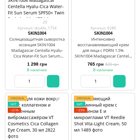
20
Артикул: double_1754
Артикул: 6280
SKIN1004
SKIN1004
Солнцезащитная сыворотка
Интенсивно
эссенция SKIN1004
восстанавливающий крем
Madagascar Centella Hyalu-
для лица с PDRN 1.5%
Cica Water-Fit Sun Serum
SKIN1004 Madagascar Centella
SPF50 PA++++ 50ml + 50ml
PDRN 1.5 Cream, 30 мл
1 298 грн
765 грн
820 грн
SKIN1004 Madagascar Centella
В наличии
В наличии
Hyalu-Cica Water-Fit Sun
Serum SPF50+ Twin Pack
ORIGINAL
ORIGINAL
ХИТ
ХИТ
−21%
−23%