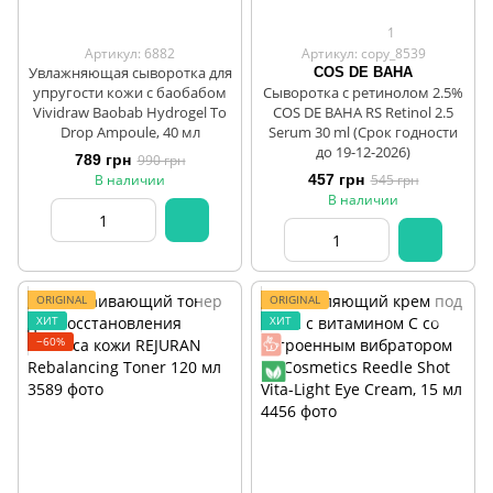
1
Артикул: 6882
Артикул: copy_8539
Увлажняющая сыворотка для
COS DE BAHA
упругости кожи с баобабом
Сыворотка с ретинолом 2.5%
Vividraw Baobab Hydrogel To
COS DE BAHA RS Retinol 2.5
Drop Ampoule, 40 мл
Serum 30 ml (Срок годности
до 19-12-2026)
789 грн
990 грн
В наличии
457 грн
545 грн
В наличии
ORIGINAL
ORIGINAL
ХИТ
ХИТ
−60%