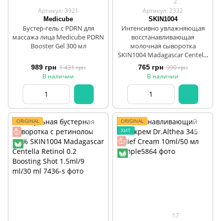
2
Артикул: 3921
Артикул: 2332
Medicube
SKIN1004
Бустер-гель c PDRN для
Интенсивно увлажняющая
масcажа лица Medicube PDRN
восстанавливающая
Booster Gel 300 мл
молочная сыворотка
SKIN1004 Madagascar Centella
Hyalu-Teca Plumping Ampoule
989 грн
1 431 грн
765 грн
990 грн
50 мл
В наличии
В наличии
ORIGINAL
ORIGINAL
ХИТ
17