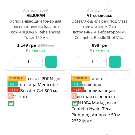
1
Артикул: 3589
Артикул: 4456
REJURAN
VT cosmetics
Успокаивающий тонер для
Осветляющий крем под глаза
восстановления баланса
с витамином С со
кожи REJURAN Rebalancing
встроенным вибратором VT
Toner 120 мл
Cosmetics Reedle Shot Vita-
Light Eye Cream, 15 мл
1 149 грн
2 884 грн
898 грн
В наличии
В наличии
ORIGINAL
ORIGINAL
ХИТ
ХИТ
−31%
−23%