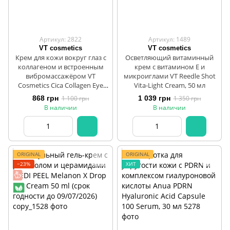
Артикул: 2822
Артикул: 1489
VT cosmetics
VT cosmetics
Крем для кожи вокруг глаз с
Осветляющий витаминный
коллагеном и встроенным
крем с витамином Е и
вибромассажёром VT
микроиглами VT Reedle Shot
Cosmetics Cica Collagen Eye
Vita-Light Cream, 50 мл
Cream, 30 мл
868 грн
1 100 грн
1 039 грн
1 350 грн
В наличии
В наличии
ORIGINAL
ORIGINAL
−23%
ХИТ