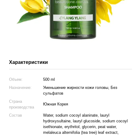
Характеристики
Объем:
500 ml
Назначение:
Уменьшение жирности кожи головы, Без
сульфатов
Страна
Южная Корея
производства
Состав
Water, sodium cocoyl alaninate, lauryl
hydroxysultaine, lauryl glucoside, sodium cocoyl
isethionate, erythritol, glycerin, peat water,
melaleuca alternifolia (tea tree) leaf extract,