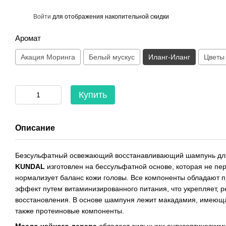
%
Войти
для отображения накопительной скидки
Аромат
Акация Моринга
Белый мускус
Иланг-Иланг
Цветы
Купить
Описание
Безсульфатный освежающий восстанавливающий шампунь дл
KUNDAL
изготовлен на бессульфатной основе, которая не пе
нормализует баланс кожи головы. Все компоненты обладают 
эффект путем витаминизированного питания, что укрепляет, р
восстановления. В основе шампуня лежит макадамия, имеющ
также протеиновые компоненты.