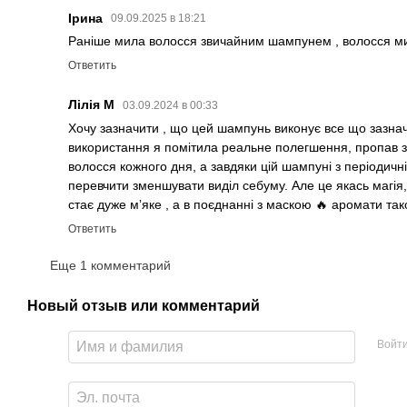
Ірина
09.09.2025 в 18:21
Раніше мила волосся звичайним шампунем , волосся м
Ответить
Лілія М
03.09.2024 в 00:33
Хочу зазначити , що цей шампунь виконує все що зазначе
використання я помітила реальне полегшення, пропав зу
волосся кожного дня, а завдяки цій шампуні з періодич
перевчити зменшувати виділ себуму. Але це якась магі
стає дуже мʼяке , а в поєднанні з маскою 🔥 аромати та
Ответить
Еще 1 комментарий
Новый отзыв или комментарий
Войт