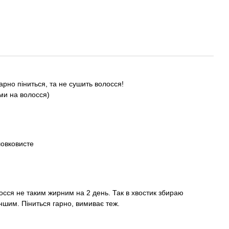
арно піниться, та не сушить волосся!
ми на волосся)
шовковисте
осся не таким жирним на 2 день. Так в хвостик збираю
іншим. Піниться гарно, вимиває теж.