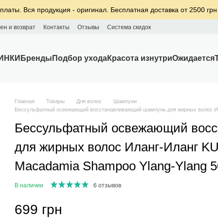
платы. Вся продукция - оригинал. Бесплатная доставка от 2500 грн
ен и возврат
Контакты
Отзывы
Система скидок
ИНКИ
Бренды
Подбор ухода
Красота изнутри
Ожидается
Главная
Товары
Для волос
Шампуни
Бессульфатный освежающий восстанавливающий шампунь для жирных волос Ила
Бессульфатный освежающий вос
для жирных волос Иланг-Иланг KU
Macadamia Shampoo Ylang-Ylang 5
В наличии
6 отзывов
699 грн