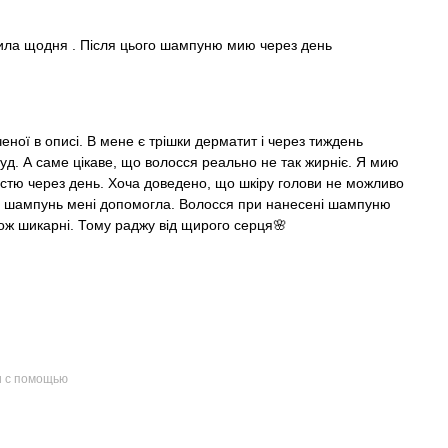
ила щодня . Після цього шампуню мию через день
ної в описі. В мене є трішки дерматит і через тиждень
д. А саме цікаве, що волосся реально не так жирніє. Я мию
ністю через день. Хоча доведено, що шкіру голови не можливо
я, шампунь мені допомогла. Волосся при нанесені шампуню
кож шикарні. Тому раджу від щирого серця🌸
и с помощью