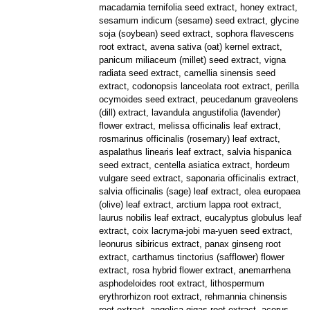
macadamia ternifolia seed extract, honey extract,
sesamum indicum (sesame) seed extract, glycine
soja (soybean) seed extract, sophora flavescens
root extract, avena sativa (oat) kernel extract,
panicum miliaceum (millet) seed extract, vigna
radiata seed extract, camellia sinensis seed
extract, codonopsis lanceolata root extract, perilla
ocymoides seed extract, peucedanum graveolens
(dill) extract, lavandula angustifolia (lavender)
flower extract, melissa officinalis leaf extract,
rosmarinus officinalis (rosemary) leaf extract,
aspalathus linearis leaf extract, salvia hispanica
seed extract, centella asiatica extract, hordeum
vulgare seed extract, saponaria officinalis extract,
salvia officinalis (sage) leaf extract, olea europaea
(olive) leaf extract, arctium lappa root extract,
laurus nobilis leaf extract, eucalyptus globulus leaf
extract, coix lacryma-jobi ma-yuen seed extract,
leonurus sibiricus extract, panax ginseng root
extract, carthamus tinctorius (safflower) flower
extract, rosa hybrid flower extract, anemarrhena
asphodeloides root extract, lithospermum
erythrorhizon root extract, rehmannia chinensis
root extract, angelica gigas root extract, acorus