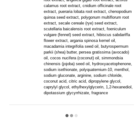
calamus root extract, cnidium officinale root
extract, pueraria lobata root extract, chenopodium
quinoa seed extract, polygonum multiflorum root
extract, secale cereale (rye) seed extract,
scutellaria baicalensis root extract, foeniculum
vulgare (fennel) seed extract, hibiscus sabdariffa
flower extract, argania spinosa kernel oil,
macadamia integrifolia seed oil, butyrospermum
parkii (shea) butter, persea gratissima (avocado)
oil, cocos nucifera (coconut) oil, simmondsia
chinensis (jojoba) seed oil, hydroxyacetophenone,
sodium isethionate, polyquaternium-10, menthol,
sodium gluconate, arginine, sodium chloride,
coconut acid, citric acid, dipropylene glycol,
caprylyl glycol, ethylhexylglycerin, 1,2-hexanediol,
dipotassium glycyrrhizate, fragrance