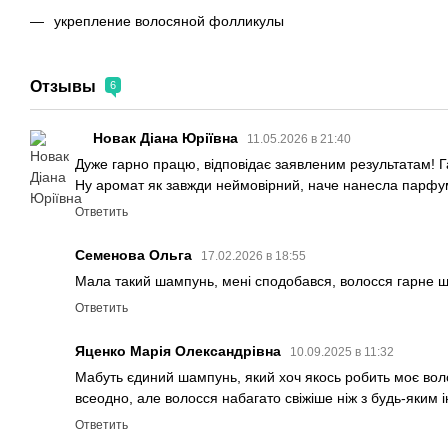
укрепление волосяной фолликулы
Отзывы
6
Новак Діана Юріївна
11.05.2026 в 21:40
Дуже гарно працю, відповідає заявленим результатам! Г
Ну аромат як завжди неймовірний, наче нанесла парфу
Ответить
Семенова Ольга
17.02.2026 в 18:55
Мала такий шампунь, мені сподобався, волосся гарне 
Ответить
Яценко Марія Олександрівна
10.09.2025 в 11:32
Мабуть єдиний шампунь, який хоч якось робить моє вол
всеодно, але волосся набагато свіжіше ніж з будь-яким 
Ответить