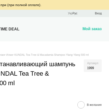
 при (при полной оплате).
Укр
Рус
Вход
Мой заказ
TIME DEAL
нг-Иланг KUNDAL Tea Tree & Macadamia Shampoo Ylang-Ylang 500 ml
станавливающий шампунь
Артикул
1999
NDAL Tea Tree &
00 ml
В желания