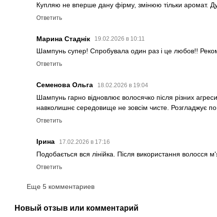
Купляю не вперше дану фірму, змінюю тільки аромат. Ду
Ответить
Марина Стаднік
19.02.2026 в 10:11
Шампунь супер! Спробувала один раз і це любов!! Рек
Ответить
Семенова Ольга
18.02.2026 в 19:04
Шампунь гарно відновлює волосячко після різних агреси
навколишнє середовище не зовсім чисте. Розгладжує по в
Ответить
Ірина
17.02.2026 в 17:16
Подобається вся лінійка. Після використання волосся м'
Ответить
Еще 5 комментариев
Новый отзыв или комментарий