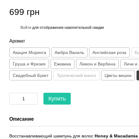
699 грн
%
Войти
для отображения накопительной скидки
Аромат
Акация Моринга
Амбра Ваниль
Английская роза
Б
Груша и Фрезия
Ежевика
Лимон и Вербена
Личи и
Свадебный Букет
Тропический манго
Цветы вишни
Купить
Описание
Восстанавливающий шампунь для волос
Honey & Macadamia 