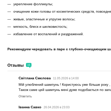
укрепление фолликулы;
очищение кожи головы от косметических средств, повседне
живые, эластичные и упругие волосы;
мягкость, блеск и шелковистость;
избавление от воспалений и раздражений.
Рекомендуем чередовать в паре с глубоко-очищающим ш
Отзывы
15
Світлана Смєлова
11.05.2026 в 14:00
Мій улюблений шампунь ! Користуюсь уже більше року , 
Також саме цей шампунь мені дуже подобається по запа
Ответить
Іванна Савко
26.04.2026 в 23:03