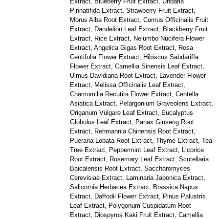
Extract, Blueberry Fruit Extract, Undaria
Pinnatifida Extract, Strawberry Fruit Extract,
Morus Alba Root Extract, Cornus Officinalis Fruit
Extract, Dandelion Leaf Extract, Blackberry Fruit
Extract, Rice Extract, Nelumbo Nucifera Flower
Extract, Angelica Gigas Root Extract, Rosa
Centifolia Flower Extract, Hibiscus Sabdariffa
Flower Extract, Camellia Sinensis Leaf Extract,
Ulmus Davidiana Root Extract, Lavender Flower
Extract, Melissa Officinalis Leaf Extract,
Chamomilla Recutita Flower Extract, Centella
Asiatica Extract, Pelargonium Graveolens Extract,
Origanum Vulgare Leaf Extract, Eucalyptus
Globulus Leaf Extract, Panax Ginseng Root
Extract, Rehmannia Chinensis Root Extract,
Pueraria Lobata Root Extract, Thyme Extract, Tea
Tree Extract, Peppermint Leaf Extract, Licorice
Root Extract, Rosemary Leaf Extract, Scutellaria
Baicalensis Root Extract, Saccharomyces
Cerevisiae Extract, Laminaria Japonica Extract,
Salicornia Herbacea Extract, Brassica Napus
Extract, Daffodil Flower Extract, Pinus Palustris
Leaf Extract, Polygonum Cuspidatum Root
Extract, Diospyros Kaki Fruit Extract, Camellia