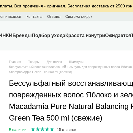
платы. Вся продукция - оригинал. Бесплатная доставка от 2500 грн
ен и возврат
Контакты
Отзывы
Система скидок
ИНКИ
Бренды
Подбор ухода
Красота изнутри
Ожидается
Главная
Товары
Для волос
Шампуни
Бессульфатный восстанавливающий шампунь для поврежденных волос Яблоко и з
Shampoo Apple Green Tea 500 ml (свежие)
Бессульфатный восстанавливающ
поврежденных волос Яблоко и зе
Macadamia Pure Natural Balancing 
Green Tea 500 ml (свежие)
В наличии
15 отзывов