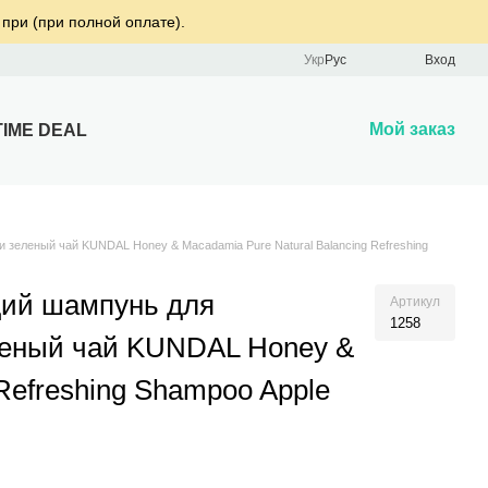
 при (при полной оплате).
Укр
Рус
Вход
Мой заказ
TIME DEAL
еленый чай KUNDAL Honey & Macadamia Pure Natural Balancing Refreshing
ий шампунь для
Артикул
1258
леный чай KUNDAL Honey &
Refreshing Shampoo Apple