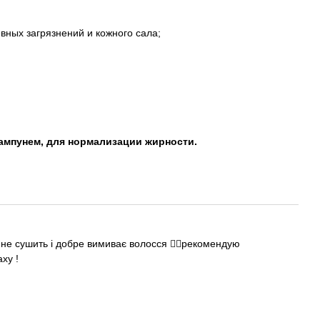
вных загрязнений и кожного сала;
ампунем, для нормализации жирности.
не сушить і добре вимиває волосся 👍🏻рекомендую
ху !