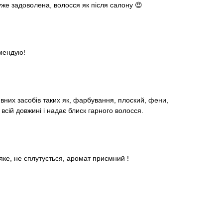
же задоволена, волосся як після салону 😍
омендую!
вних засобів таких як, фарбування, плоский, фени,
сій довжині і надає блиск гарного волосся.
яке, не сплутується, аромат приємний !