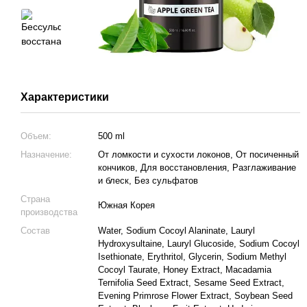
Характеристики
Объем:
500 ml
Назначение:
От ломкости и сухости локонов, От посиченный
кончиков, Для восстановления, Разглаживание
и блеск, Без сульфатов
Страна
Южная Корея
производства
Состав
Water, Sodium Cocoyl Alaninate, Lauryl
Hydroxysultaine, Lauryl Glucoside, Sodium Cocoyl
Isethionate, Erythritol, Glycerin, Sodium Methyl
Cocoyl Taurate, Honey Extract, Macadamia
Ternifolia Seed Extract, Sesame Seed Extract,
Evening Primrose Flower Extract, Soybean Seed