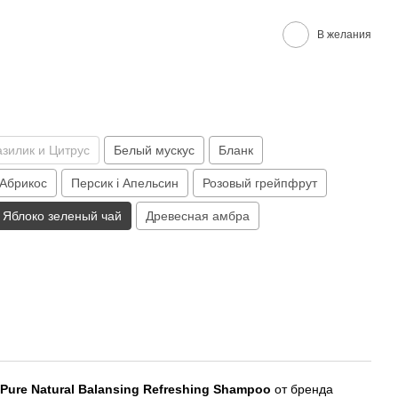
В желания
азилик и Цитрус
Белый мускус
Бланк
 Абрикос
Персик і Апельсин
Розовый грейпфрут
Яблоко зеленый чай
Древесная амбра
Pure Natural Balansing Refreshing Shampoo
от бренда