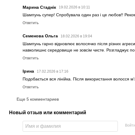
Марина Стаднік
19.02.2026 в 10:11
Шампунь супер! Спробувала один раз і це любов!! Рек
Ответить
Семенова Ольга
18.02.2026 в 19:04
Шампунь гарно відновлює волосячко після різних агреси
навколишнє середовище не зовсім чисте. Розгладжує по в
Ответить
Ірина
17.02.2026 в 17:16
Подобається вся лінійка. Після використання волосся м'
Ответить
Еще 5 комментариев
Новый отзыв или комментарий
Войт