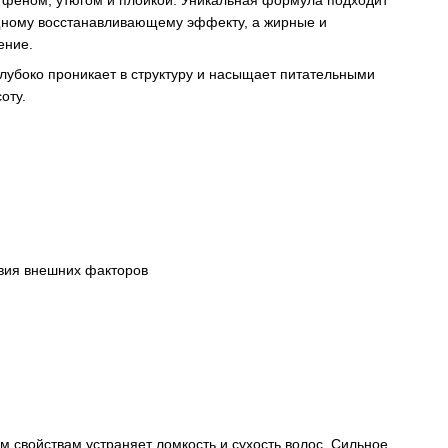
 феном, утюгом и плойкой. Уникальная формула подходит
щному восстанавливающему эффекту, а жирные и
ение.
лубоко проникает в структуру и насыщает питательными
оту.
твия внешних факторов
 свойствам устраняет ломкость и сухость волос. Сильное