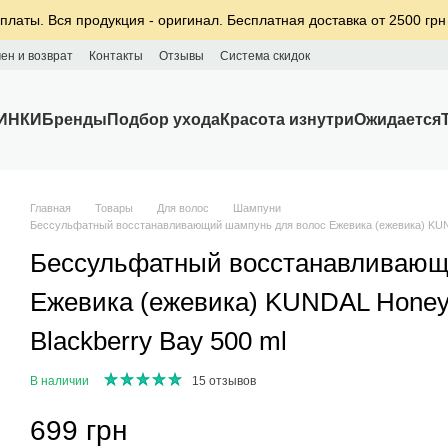
платы. Вся продукция - оригинал. Бесплатная доставка от 2500 грн
ен и возврат
Контакты
Отзывы
Система скидок
ИНКИ
Бренды
Подбор ухода
Красота изнутри
Ожидается
Главная
Товары
Для волос
Шампуни
Бессульфатный восстанавливающий шампунь для волос Ежевика (ежевика) KUND
Бессульфатный восстанавливающ
Ежевика (ежевика) KUNDAL Hone
Blackberry Bay 500 ml
В наличии
15 отзывов
699 грн