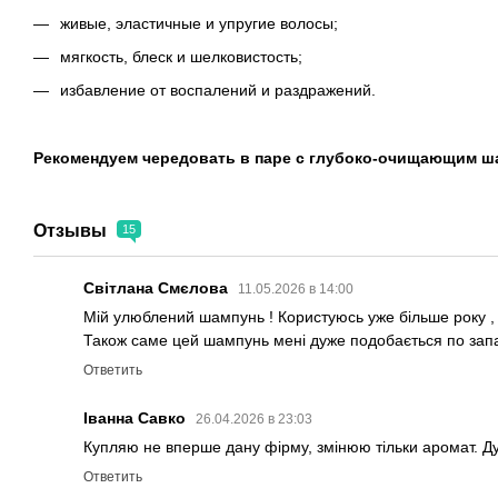
живые, эластичные и упругие волосы;
мягкость, блеск и шелковистость;
избавление от воспалений и раздражений.
Рекомендуем чередовать в паре с глубоко-очищающим ш
Отзывы
15
Світлана Смєлова
11.05.2026 в 14:00
Мій улюблений шампунь ! Користуюсь уже більше року , 
Також саме цей шампунь мені дуже подобається по запа
Ответить
Іванна Савко
26.04.2026 в 23:03
Купляю не вперше дану фірму, змінюю тільки аромат. Ду
Ответить