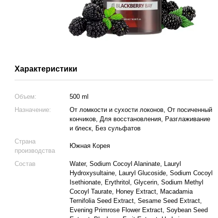
Характеристики
Объем:
500 ml
Назначение:
От ломкости и сухости локонов, От посиченный
кончиков, Для восстановления, Разглаживание
и блеск, Без сульфатов
Страна
Южная Корея
производства
Состав
Water, Sodium Cocoyl Alaninate, Lauryl
Hydroxysultaine, Lauryl Glucoside, Sodium Cocoyl
Isethionate, Erythritol, Glycerin, Sodium Methyl
Cocoyl Taurate, Honey Extract, Macadamia
Ternifolia Seed Extract, Sesame Seed Extract,
Evening Primrose Flower Extract, Soybean Seed