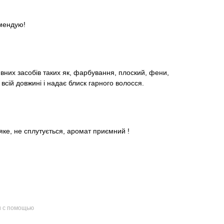
омендую!
вних засобів таких як, фарбування, плоский, фени,
сій довжині і надає блиск гарного волосся.
яке, не сплутується, аромат приємний !
и с помощью