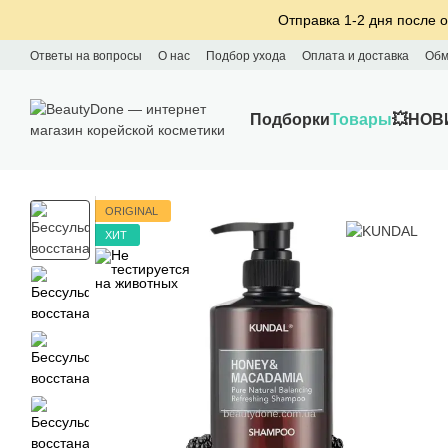
Перейти к основному контенту
Отправка 1-2 дня после о
Ответы на вопросы
О нас
Подбор ухода
Оплата и доставка
Обм
Подборки
Товары
💥НОВ
ORIGINAL
ХИТ