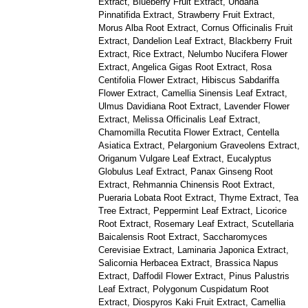
Extract, Blueberry Fruit Extract, Undaria
Pinnatifida Extract, Strawberry Fruit Extract,
Morus Alba Root Extract, Cornus Officinalis Fruit
Extract, Dandelion Leaf Extract, Blackberry Fruit
Extract, Rice Extract, Nelumbo Nucifera Flower
Extract, Angelica Gigas Root Extract, Rosa
Centifolia Flower Extract, Hibiscus Sabdariffa
Flower Extract, Camellia Sinensis Leaf Extract,
Ulmus Davidiana Root Extract, Lavender Flower
Extract, Melissa Officinalis Leaf Extract,
Chamomilla Recutita Flower Extract, Centella
Asiatica Extract, Pelargonium Graveolens Extract,
Origanum Vulgare Leaf Extract, Eucalyptus
Globulus Leaf Extract, Panax Ginseng Root
Extract, Rehmannia Chinensis Root Extract,
Pueraria Lobata Root Extract, Thyme Extract, Tea
Tree Extract, Peppermint Leaf Extract, Licorice
Root Extract, Rosemary Leaf Extract, Scutellaria
Baicalensis Root Extract, Saccharomyces
Cerevisiae Extract, Laminaria Japonica Extract,
Salicornia Herbacea Extract, Brassica Napus
Extract, Daffodil Flower Extract, Pinus Palustris
Leaf Extract, Polygonum Cuspidatum Root
Extract, Diospyros Kaki Fruit Extract, Camellia