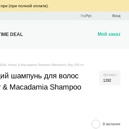
 при (при полной оплате).
Укр
Рус
Вход
Мой заказ
TIME DEAL
AL Honey & Macadamia Shampoo Blackberry Bay 500 ml
ий шампунь для волос
Артикул
1292
y & Macadamia Shampoo
В желания