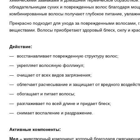
химическими завивками и домашней термической обработкой:
обладательницам сухих и поврежденных волос благодаря мо
комбинированные волосы получают глубокое питание, увлажн
Прекрасно подходит для ухода за поврежденными волосами, г
веществами. Волосы приобретают здоровый блеск, силу и крас
Действие:
восстанавливает поврежденную структуру волос;
укрепляет волосяную фолликул;
очищает от всех видов загрязнения;
облегчает расчесывание и защищает от вредного воздейс
обогащает и питает волосы;
разглаживает по всей длине и придает блеск;
снимает воспаление и раздражение.
Активные компоненты:
Мед –
животворный компонент, который благодаря смягчающим