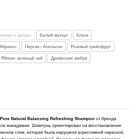
азилик и Цитрус
Белый мускус
Бланк
 Абрикос
Персик і Апельсин
Розовый грейпфрут
Яблоко зеленый чай
Древесная амбра
Pure Natural Balansing Refreshing Shampoo
от бренда
сла макадамии. Шампунь ориентирован на восстановление
ексном слое, которая была нарушена агрессивной окраской,