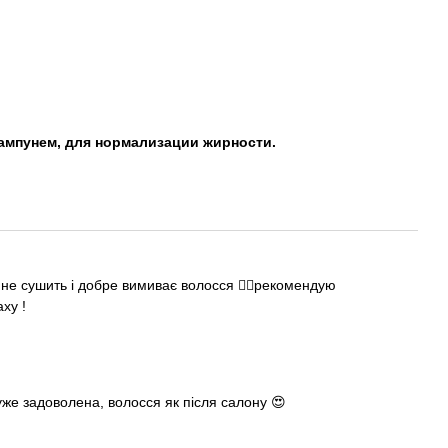
ампунем, для нормализации жирности.
не сушить і добре вимиває волосся 👍🏻рекомендую
ху !
же задоволена, волосся як після салону 😍