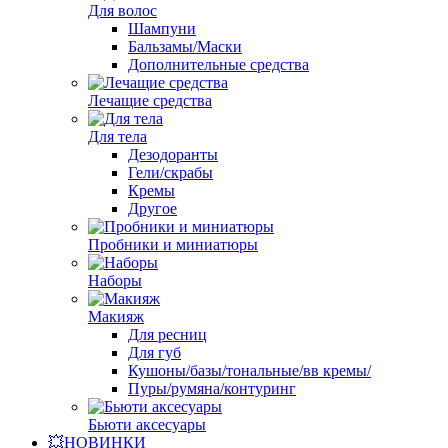
Для волос
Шампуни
Бальзамы/Маски
Дополнительные средства
Лечащие средства
Для тела
Дезодоранты
Гели/скрабы
Кремы
Другое
Пробники и миниатюры
Наборы
Макияж
Для ресниц
Для губ
Кушоны/базы/тональные/вв кремы/
Пуры/румяна/контуринг
Бьюти аксесуары
💥НОВИНКИ