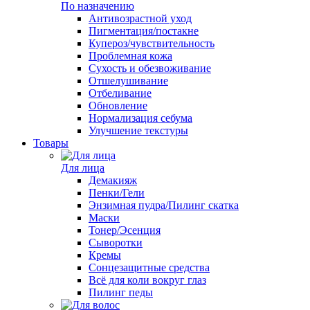
По назначению
Антивозрастной уход
Пигментация/постакне
Купероз/чувствительность
Проблемная кожа
Сухость и обезвоживание
Отшелушивание
Отбеливание
Обновление
Нормализация себума
Улучшение текстуры
Товары
Для лица
Демакияж
Пенки/Гели
Энзимная пудра/Пилинг скатка
Маски
Тонер/Эсенция
Сыворотки
Кремы
Сонцезащитные средства
Всё для коли вокруг глаз
Пилинг педы