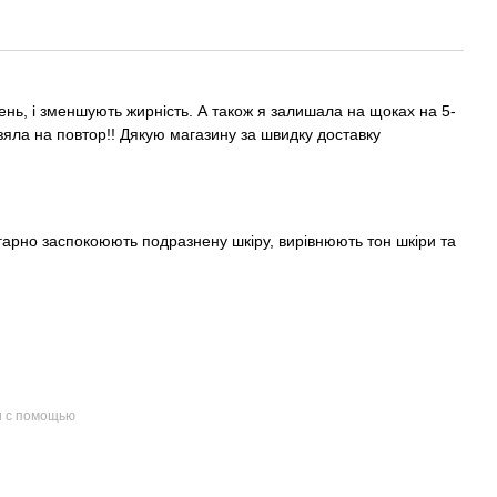
ень, і зменшують жирність. А також я залишала на щоках на 5-
зяла на повтор!! Дякую магазину за швидку доставку
гарно заспокоюють подразнену шкіру, вирівнюють тон шкіри та
и с помощью