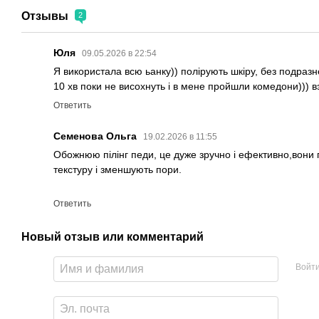
Отзывы
2
Юля
09.05.2026 в 22:54
Я використала всю ьанку)) полірують шкіру, без подразн
10 хв поки не висохнуть і в мене пройшли комедони))) в
Ответить
Семенова Ольга
19.02.2026 в 11:55
Обожнюю пілінг педи, це дуже зручно і ефективно,вони 
текстуру і зменшують пори.
Ответить
Новый отзыв или комментарий
Войт