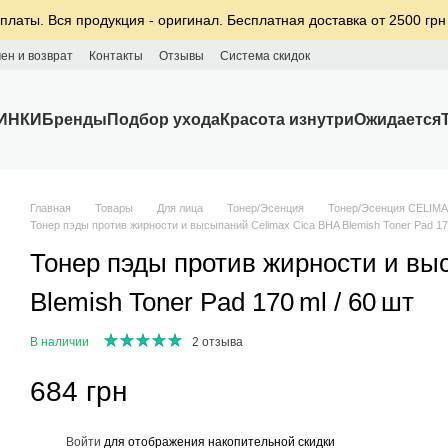
платы. Вся продукция - оригинал. Бесплатная доставка от 2500 грн
ен и возврат
Контакты
Отзывы
Система скидок
ИНКИ
Бренды
Подбор ухода
Красота изнутри
Ожидается
Главная
Товары
Для лица
Тонер/Эсенция
Тонер/Эсенция CELIM
Тонер пэды против жирности и высыпаний Celimax Cica BHA Blemish Toner Pad 170
Тонер пэды против жирности и вы
Blemish Toner Pad 170 ml / 60 шт
В наличии
2 отзыва
684 грн
%
Войти
для отображения накопительной скидки