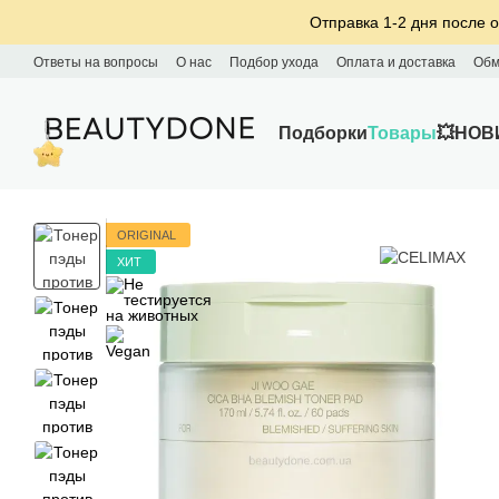
Перейти к основному контенту
Отправка 1-2 дня после о
Ответы на вопросы
О нас
Подбор ухода
Оплата и доставка
Обм
Подборки
Товары
💥НОВ
ORIGINAL
ХИТ