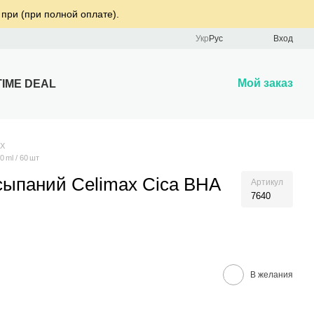
 при (при полной оплате).
Укр
Рус
Вход
Мой заказ
TIME DEAL
AX
 ml / 60 шт
сыпаний Celimax Cica BHA
Артикул
7640
В желания