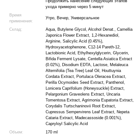
Продолжить нанесение следующих этапов
ухода примерно через 5 минут
Время
Утро, Вечер, Универсальное
применения:
Склад:
Aqua, Butylene Glycol, Alcohol Denat., Camellia
Japonica Flower Extract, 1,2-Hexanediol,
Arginine, Salicylic Acid (0.45%),
Hydroxyacetophenone, C12-14 Pareth-12,
Lactobionic Acid, Ethylhexylglycerin, Glycerin,
Bifida Ferment Lysate, Centella Asiatica Extract
(0.02%), Disodium EDTA, Lactose, Melaleuca
Alternifolia (Tea Tree) Leaf Oil, Houttuynia
Cordata Extract, Portulaca Oleracea Extract,
Perilla Ocymoides Seed Extract, Panthenol,
Lonicera Caprifolium (Honeysuckle) Extract,
Pelargonium Graveolens Extract, Uncaria
Tomentosa Extract, Agrimonia Eupatoria Extract,
Corydalis Turtschaninovii Root Extract,
Cupressus Sempervirens Leaf Extract, Nepeta
Cataria Extract, Madecassoside (0.001%),
Capryloyl Salicylic Acid
Объем:
170 ml