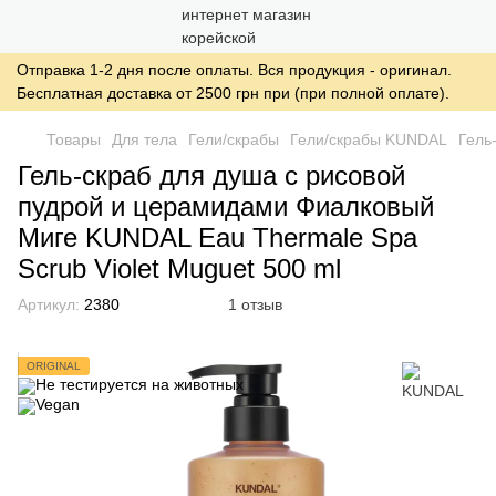
Отправка 1-2 дня после оплаты. Вся продукция - оригинал.
Бесплатная доставка от 2500 грн при (при полной оплате).
Товары
Для тела
Гели/скрабы
Гели/скрабы KUNDAL
Гель
Гель-скраб для душа с рисовой
пудрой и церамидами Фиалковый
Миге KUNDAL Eau Thermale Spa
Scrub Violet Muguet 500 ml
Артикул:
2380
1 отзыв
ORIGINAL