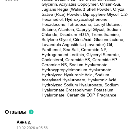
Glycerin, Acrylates Copolymer, Onsen-Sui,
Juglans Regia (Walnut) Shell Powder, Oryza
Sativa (Rice) Powder, Dipropylene Glycol, 1,2-
Hexanediol, Hydroxyacetophenone,
Hexadecene, Tetradecene, Lauryl Betaine,
Betaine, Allantoin, Caprylyl Glycol, Sodium
Chloride, Disodium EDTA, Tromethamine,
Butylene Glycol, Citric Acid, Gluconolactone,
Lavandula Angustifolia (Lavender) Oil,
Panthenol, Sea Salt, Ceramide NP,
Hydrogenated Lecithin, Glyceryl Stearate,
Cholesterol, Ceramide AS, Ceramide AP,
Ceramide NS, Sodium Hyaluronate,
Hydroxypropyltrimonium Hyaluronate,
Hydrolyzed Hyaluronic Acid, Sodium
Acetylated Hyaluronate, Hyaluronic Acid,
Hydrolyzed Sodium Hyaluronate, Sodium
Hyaluronate Crosspolymer, Potassium
Hyaluronate, Ceramide EOP, Fragrance
Отзывы
1
Анна д
19.02.2026 в 05:56