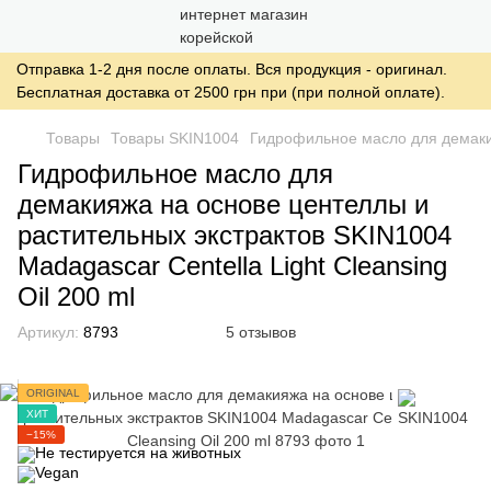
Отправка 1-2 дня после оплаты. Вся продукция - оригинал.
Бесплатная доставка от 2500 грн при (при полной оплате).
Товары
Товары SKIN1004
Гидрофильное масло для демакияж
Гидрофильное масло для
демакияжа на основе центеллы и
растительных экстрактов SKIN1004
Madagascar Centella Light Cleansing
Oil 200 ml
Артикул:
8793
5 отзывов
ORIGINAL
ХИТ
−15%