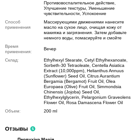
Противовоспалительное действие,
Улучшение текстуры, Уменьшение
чувствительности, Успокоение
Способ
Массирующими движениями нанесите
применения
масло на сухое лицо, очищая кожу от
макияжа и загрязнения. Затем добавьте
немного воды, помасируйте и смойте
Время
Вечер
применения:
Склад:
Ethylhexyl Stearate, Cetyl Ethylhexanoate,
Sorbeth-30 Tetraoleate, Centella Asiatica
Extract (10,000ppm), Helianthus Annuus
(Sunflower) Seed Oil, Citrus Aurantium
Bergamia (Bergamot) Fruit Oil, Olea
Europaea (Olive) Fruit Oil, Simmondsia
Chinensis (Jojoba) Seed Oil,
Ethylhexylglycerin, Pelargonium Graveolens
Flower Oil, Rosa Damascena Flower Oil
Объем:
200 ml
Отзывы
5
Первухіна Марія