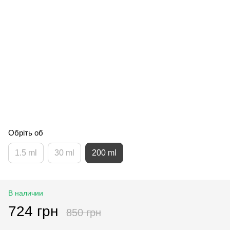
Обріть об
1.5 ml
30 ml
200 ml
В наличии
724 грн
850 грн