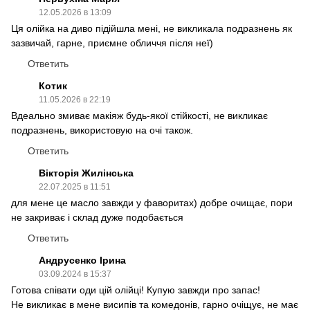
12.05.2026 в 13:09
Ця олійка на диво підійшла мені, не викликала подразнень як
зазвичай, гарне, приємне обличчя після неї)
Ответить
Котик
11.05.2026 в 22:19
Вдеально змиває макіяж будь-якої стійкості, не викликає
подразнень, використовую на очі також.
Ответить
Вікторія Жилінська
22.07.2025 в 11:51
для мене це масло завжди у фаворитах) добре очищає, пори
не закриває і склад дуже подобається
Ответить
Андрусенко Ірина
03.09.2024 в 15:37
Готова співати оди цій олійці! Купую завжди про запас!
Не викликає в мене висипів та комедонів, гарно очіщує, не має