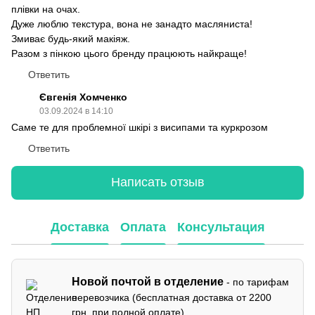
плівки на очах.
Дуже люблю текстура, вона не занадто масляниста!
Змиває будь-який макіяж.
Разом з пінкою цього бренду працюють найкраще!
Ответить
Євгенія Хомченко
03.09.2024 в 14:10
Саме те для проблемної шкірі з висипами та куркрозом
Ответить
Написать отзыв
Доставка
Оплата
Консультация
Новой почтой в отделение
- по тарифам
перевозчика (бесплатная доставка от 2200
грн. при полной оплате).