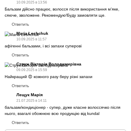
10.09.2025 в 13:56
Бальзам дійсно працює, волосся після використання м'яке,
сяюче, зволожене. Рекомендую!Буду замовляти ще.
Ответить
Maria Leshchuk
10.09.2025 в 11:57
афігенні бальзами, і всі запахи суперові
Ответить
Струж Вікторія Володимирівна
09.09.2025 в 15:59
Найкращий 😍 кожного разу беру різні запахи
Ответить
Лещук Марія
21.07.2025 в 14:11
бальзам/кондиціонер - супер, дуже класне волоссячко після
нього, взагалі обожнюю всю продукцію від kundal
Ответить