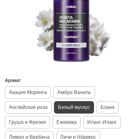
Аромат
Акация Моринга
Амбра Ваниль
Английская роза
Белый мускус
Бланк
Груша и Фрезия
Ежевика
Иланг-Иланг
Лимон и Вербена
Личи и Абрикос