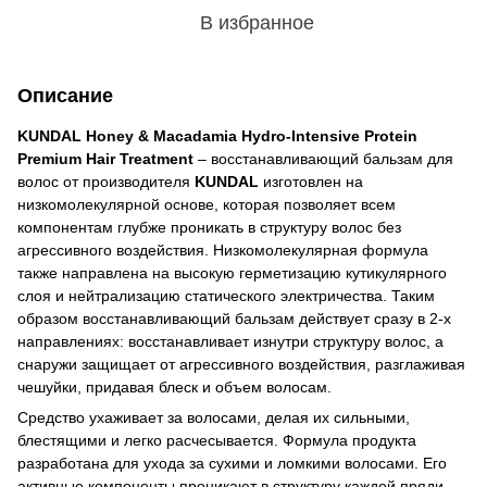
В избранное
Описание
KUNDAL Honey & Macadamia Hydro-Intensive Protein
Premium Hair Treatment
– ​​восстанавливающий бальзам для
волос от производителя
KUNDAL
изготовлен на
низкомолекулярной основе, которая позволяет всем
компонентам глубже проникать в структуру волос без
агрессивного воздействия. Низкомолекулярная формула
также направлена ​​на высокую герметизацию кутикулярного
слоя и нейтрализацию статического электричества. Таким
образом восстанавливающий бальзам действует сразу в 2-х
направлениях: восстанавливает изнутри структуру волос, а
снаружи защищает от агрессивного воздействия, разглаживая
чешуйки, придавая блеск и объем волосам.
Средство ухаживает за волосами, делая их сильными,
блестящими и легко расчесывается. Формула продукта
разработана для ухода за сухими и ломкими волосами. Его
активные компоненты проникают в структуру каждой пряди,