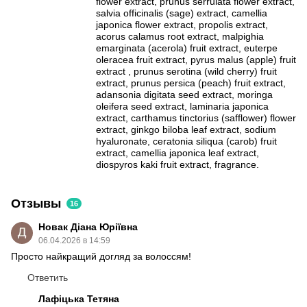
flower extract, prunus serrulata flower extract,
salvia officinalis (sage) extract, camellia
japonica flower extract, propolis extract,
acorus calamus root extract, malpighia
emarginata (acerola) fruit extract, euterpe
oleracea fruit extract, pyrus malus (apple) fruit
extract , prunus serotina (wild cherry) fruit
extract, prunus persica (peach) fruit extract,
adansonia digitata seed extract, moringa
oleifera seed extract, laminaria japonica
extract, carthamus tinctorius (safflower) flower
extract, ginkgo biloba leaf extract, sodium
hyaluronate, ceratonia siliqua (carob) fruit
extract, camellia japonica leaf extract,
diospyros kaki fruit extract, fragrance.
Отзывы
16
Новак Діана Юріївна
06.04.2026 в 14:59
Просто найкращий догляд за волоссям!
Ответить
Лафіцька Тетяна