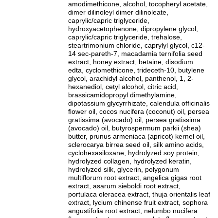
amodimethicone, alcohol, tocopheryl acetate,
dimer dilinoleyl dimer dilinoleate,
caprylic/capric triglyceride,
hydroxyacetophenone, dipropylene glycol,
caprylic/capric triglyceride, trehalose,
steartrimonium chloride, caprylyl glycol, c12-
14 sec-pareth-7, macadamia ternifolia seed
extract, honey extract, betaine, disodium
edta, cyclomethicone, trideceth-10, butylene
glycol, arachidyl alcohol, panthenol, 1, 2-
hexanediol, cetyl alcohol, citric acid,
brassicamidopropyl dimethylamine,
dipotassium glycyrrhizate, calendula officinalis
flower oil, cocos nucifera (coconut) oil, persea
gratissima (avocado) oil, persea gratissima
(avocado) oil, butyrospermum parkii (shea)
butter, prunus armeniaca (apricot) kernel oil,
sclerocarya birrea seed oil, silk amino acids,
cyclohexasiloxane, hydrolyzed soy protein,
hydrolyzed collagen, hydrolyzed keratin,
hydrolyzed silk, glycerin, polygonum
multiflorum root extract, angelica gigas root
extract, asarum sieboldi root extract,
portulaca oleracea extract, thuja orientalis leaf
extract, lycium chinense fruit extract, sophora
angustifolia root extract, nelumbo nucifera