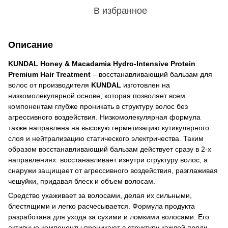
В избранное
Описание
KUNDAL Honey & Macadamia Hydro-Intensive Protein
Premium Hair Treatment
– ​​восстанавливающий бальзам для
волос от производителя
KUNDAL
изготовлен на
низкомолекулярной основе, которая позволяет всем
компонентам глубже проникать в структуру волос без
агрессивного воздействия. Низкомолекулярная формула
также направлена ​​на высокую герметизацию кутикулярного
слоя и нейтрализацию статического электричества. Таким
образом восстанавливающий бальзам действует сразу в 2-х
направлениях: восстанавливает изнутри структуру волос, а
снаружи защищает от агрессивного воздействия, разглаживая
чешуйки, придавая блеск и объем волосам.
Средство ухаживает за волосами, делая их сильными,
блестящими и легко расчесывается. Формула продукта
разработана для ухода за сухими и ломкими волосами. Его
активные компоненты проникают в структуру каждой пряди,