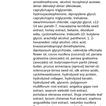
amodimethicone, alcohol, tocopheryl acetate,
dimer dilinoleyl dimer dilinoleate,
caprylic/capric triglyceride,
hydroxyacetophenone, dipropylene glycol,
caprylic/capric triglyceride, trehalose,
steartrimonium chloride, caprylyl glycol, c12-
14 sec-pareth-7, macadamia ternifolia seed
extract, honey extract, betaine, disodium
edta, cyclomethicone, trideceth-10, butylene
glycol, arachidyl alcohol, panthenol, 1, 2-
hexanediol, cetyl alcohol, citric acid,
brassicamidopropyl dimethylamine,
dipotassium glycyrrhizate, calendula officinalis
flower oil, cocos nucifera (coconut) oil, persea
gratissima (avocado) oil, persea gratissima
(avocado) oil, butyrospermum parkii (shea)
butter, prunus armeniaca (apricot) kernel oil,
sclerocarya birrea seed oil, silk amino acids,
cyclohexasiloxane, hydrolyzed soy protein,
hydrolyzed collagen, hydrolyzed keratin,
hydrolyzed silk, glycerin, polygonum
multiflorum root extract, angelica gigas root
extract, asarum sieboldi root extract,
portulaca oleracea extract, thuja orientalis leaf
extract, lycium chinense fruit extract, sophora
angustifolia root extract, nelumbo nucifera