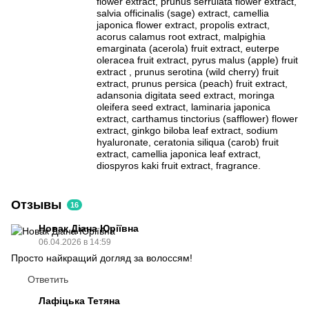
flower extract, prunus serrulata flower extract,
salvia officinalis (sage) extract, camellia
japonica flower extract, propolis extract,
acorus calamus root extract, malpighia
emarginata (acerola) fruit extract, euterpe
oleracea fruit extract, pyrus malus (apple) fruit
extract , prunus serotina (wild cherry) fruit
extract, prunus persica (peach) fruit extract,
adansonia digitata seed extract, moringa
oleifera seed extract, laminaria japonica
extract, carthamus tinctorius (safflower) flower
extract, ginkgo biloba leaf extract, sodium
hyaluronate, ceratonia siliqua (carob) fruit
extract, camellia japonica leaf extract,
diospyros kaki fruit extract, fragrance.
Отзывы
16
Новак Діана Юріївна
06.04.2026 в 14:59
Просто найкращий догляд за волоссям!
Ответить
Лафіцька Тетяна