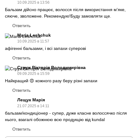
10.09.2025 в 13:56
Бальзам дійсно працює, волосся після використання м'яке,
сяюче, зволожене. Рекомендую!Буду замовляти ще.
Ответить
Maria Leshchuk
10.09.2025 в 11:57
афігенні бальзами, і всі запахи суперові
Ответить
Струж Вікторія Володимирівна
09.09.2025 в 15:59
Найкращий 😍 кожного разу беру різні запахи
Ответить
Лещук Марія
21.07.2025 в 14:11
бальзам/кондиціонер - супер, дуже класне волоссячко після
нього, взагалі обожнюю всю продукцію від kundal
Ответить