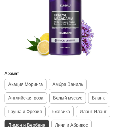
Аромат
Акация Моринга
Амбра Ваниль
Английская роза
Белый мускус
Бланк
Груша и Фрезия
Ежевика
Иланг-Иланг
Лимон и Вербена
Личи и Абрикос