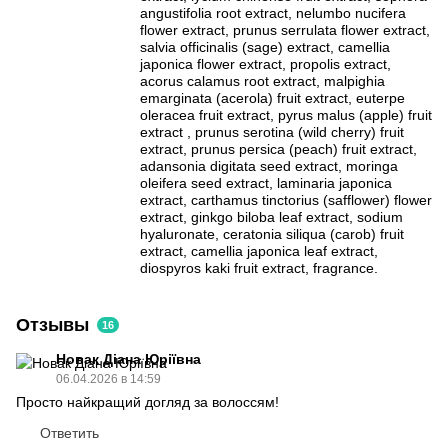
angustifolia root extract, nelumbo nucifera
flower extract, prunus serrulata flower extract,
salvia officinalis (sage) extract, camellia
japonica flower extract, propolis extract,
acorus calamus root extract, malpighia
emarginata (acerola) fruit extract, euterpe
oleracea fruit extract, pyrus malus (apple) fruit
extract , prunus serotina (wild cherry) fruit
extract, prunus persica (peach) fruit extract,
adansonia digitata seed extract, moringa
oleifera seed extract, laminaria japonica
extract, carthamus tinctorius (safflower) flower
extract, ginkgo biloba leaf extract, sodium
hyaluronate, ceratonia siliqua (carob) fruit
extract, camellia japonica leaf extract,
diospyros kaki fruit extract, fragrance.
Отзывы
16
Новак Діана Юріївна
06.04.2026 в 14:59
Просто найкращий догляд за волоссям!
Ответить