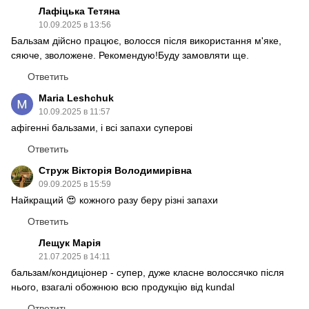
Лафіцька Тетяна
10.09.2025 в 13:56
Бальзам дійсно працює, волосся після використання м'яке,
сяюче, зволожене. Рекомендую!Буду замовляти ще.
Ответить
Maria Leshchuk
10.09.2025 в 11:57
афігенні бальзами, і всі запахи суперові
Ответить
Струж Вікторія Володимирівна
09.09.2025 в 15:59
Найкращий 😍 кожного разу беру різні запахи
Ответить
Лещук Марія
21.07.2025 в 14:11
бальзам/кондиціонер - супер, дуже класне волоссячко після
нього, взагалі обожнюю всю продукцію від kundal
Ответить