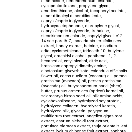
dimethicone, behentrimonium chloride,
cyclopentasiloxane, propylene glycol,
amodimethicone, alcohol, tocopheryl acetate,
dimer dilinoleyl dimer dilinoleate,
caprylic/capric triglyceride,
hydroxyacetophenone, dipropylene glycol,
caprylic/capric triglyceride, trehalose,
steartrimonium chloride, caprylyl glycol, c12-
14 sec-pareth-7, macadamia ternifolia seed
extract, honey extract, betaine, disodium
edta, cyclomethicone, trideceth-10, butylene
glycol, arachidyl alcohol, panthenol, 1, 2-
hexanediol, cetyl alcohol, citric acid,
brassicamidopropyl dimethylamine,
dipotassium glycyrrhizate, calendula officinalis
flower oil, cocos nucifera (coconut) oil, persea
gratissima (avocado) oil, persea gratissima
(avocado) oil, butyrospermum parkii (shea)
butter, prunus armeniaca (apricot) kernel oil,
sclerocarya birrea seed oil, silk amino acids,
cyclohexasiloxane, hydrolyzed soy protein,
hydrolyzed collagen, hydrolyzed keratin,
hydrolyzed silk, glycerin, polygonum
multiflorum root extract, angelica gigas root
extract, asarum sieboldi root extract,
portulaca oleracea extract, thuja orientalis leaf
extract, lycium chinense fruit extract, sophora