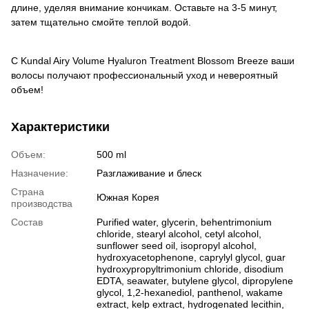
длине, уделяя внимание кончикам. Оставьте на 3-5 минут,
затем тщательно смойте теплой водой.
С Kundal Airy Volume Hyaluron Treatment Blossom Breeze ваши
волосы получают профессиональный уход и невероятный
объем!
Характеристики
Объем:
500 ml
Назначение:
Разглаживание и блеск
Страна
Южная Корея
производства
Состав
Purified water, glycerin, behentrimonium
chloride, stearyl alcohol, cetyl alcohol,
sunflower seed oil, isopropyl alcohol,
hydroxyacetophenone, caprylyl glycol, guar
hydroxypropyltrimonium chloride, disodium
EDTA, seawater, butylene glycol, dipropylene
glycol, 1,2-hexanediol, panthenol, wakame
extract, kelp extract, hydrogenated lecithin,