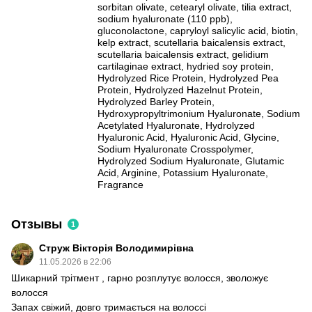
sorbitan olivate, cetearyl olivate, tilia extract,
sodium hyaluronate (110 ppb),
gluconolactone, capryloyl salicylic acid, biotin,
kelp extract, scutellaria baicalensis extract,
scutellaria baicalensis extract, gelidium
cartilaginae extract, hydried soy protein,
Hydrolyzed Rice Protein, Hydrolyzed Pea
Protein, Hydrolyzed Hazelnut Protein,
Hydrolyzed Barley Protein,
Hydroxypropyltrimonium Hyaluronate, Sodium
Acetylated Hyaluronate, Hydrolyzed
Hyaluronic Acid, Hyaluronic Acid, Glycine,
Sodium Hyaluronate Crosspolymer,
Hydrolyzed Sodium Hyaluronate, Glutamic
Acid, Arginine, Potassium Hyaluronate,
Fragrance
Отзывы
1
Струж Вікторія Володимирівна
11.05.2026 в 22:06
Шикарний трітмент , гарно розплутує волосся, зволожує
волосся
Запах свіжий, довго тримається на волоссі