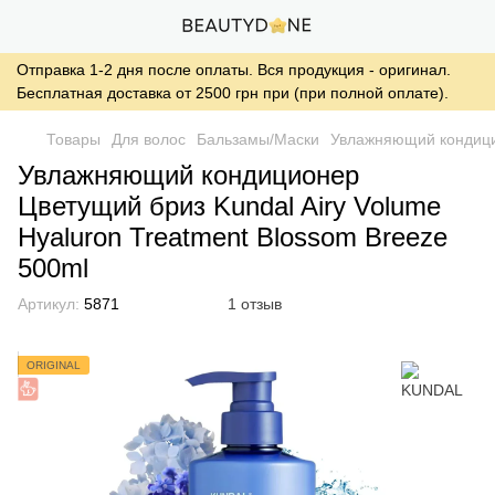
Отправка 1-2 дня после оплаты. Вся продукция - оригинал.
Бесплатная доставка от 2500 грн при (при полной оплате).
Товары
Для волос
Бальзамы/Маски
Увлажняющий кондицио
Увлажняющий кондиционер
Цветущий бриз Kundal Airy Volume
Hyaluron Treatment Blossom Breeze
500ml
Артикул:
5871
1 отзыв
ORIGINAL