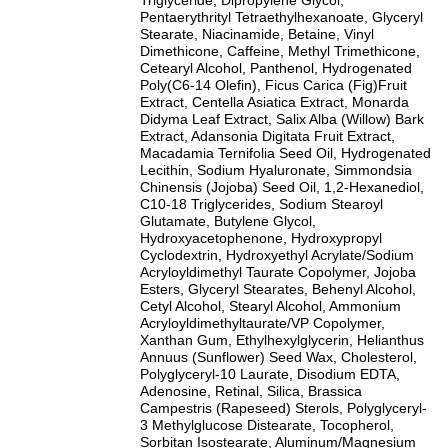
Triglyceride, Dipropylene Glycol,
Pentaerythrityl Tetraethylhexanoate, Glyceryl
Stearate, Niacinamide, Betaine, Vinyl
Dimethicone, Caffeine, Methyl Trimethicone,
Cetearyl Alcohol, Panthenol, Hydrogenated
Poly(C6-14 Olefin), Ficus Carica (Fig)Fruit
Extract, Centella Asiatica Extract, Monarda
Didyma Leaf Extract, Salix Alba (Willow) Bark
Extract, Adansonia Digitata Fruit Extract,
Macadamia Ternifolia Seed Oil, Hydrogenated
Lecithin, Sodium Hyaluronate, Simmondsia
Chinensis (Jojoba) Seed Oil, 1,2-Hexanediol,
C10-18 Triglycerides, Sodium Stearoyl
Glutamate, Butylene Glycol,
Hydroxyacetophenone, Hydroxypropyl
Cyclodextrin, Hydroxyethyl Acrylate/Sodium
Acryloyldimethyl Taurate Copolymer, Jojoba
Esters, Glyceryl Stearates, Behenyl Alcohol,
Cetyl Alcohol, Stearyl Alcohol, Ammonium
Acryloyldimethyltaurate/VP Copolymer,
Xanthan Gum, Ethylhexylglycerin, Helianthus
Annuus (Sunflower) Seed Wax, Cholesterol,
Polyglyceryl-10 Laurate, Disodium EDTA,
Adenosine, Retinal, Silica, Brassica
Campestris (Rapeseed) Sterols, Polyglyceryl-
3 Methylglucose Distearate, Tocopherol,
Sorbitan Isostearate, Aluminum/Magnesium