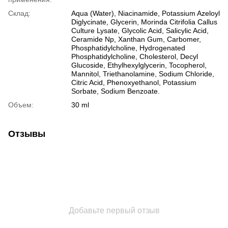
Склад:
Aqua (Water), Niacinamide, Potassium Azeloyl
Diglycinate, Glycerin, Morinda Citrifolia Callus
Culture Lysate, Glycolic Acid, Salicylic Acid,
Ceramide Np, Xanthan Gum, Carbomer,
Phosphatidylcholine, Hydrogenated
Phosphatidylcholine, Cholesterol, Decyl
Glucoside, Ethylhexylglycerin, Tocopherol,
Mannitol, Triethanolamine, Sodium Chloride,
Citric Acid, Phenoxyethanol, Potassium
Sorbate, Sodium Benzoate.
Объем:
30 ml
Отзывы
Добавьте первый отзыв