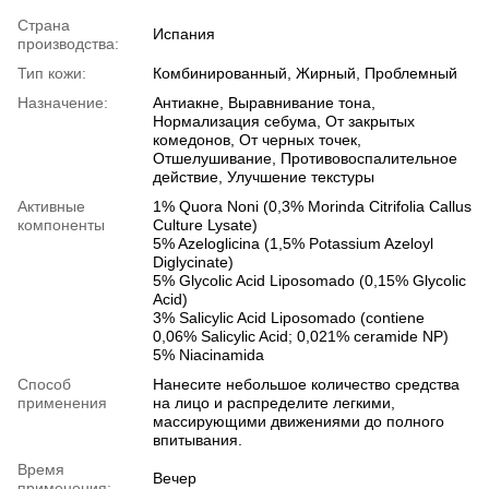
Страна
Испания
производства:
Тип кожи:
Комбинированный, Жирный, Проблемный
Назначение:
Антиакне, Выравнивание тона,
Нормализация себума, От закрытых
комедонов, От черных точек,
Отшелушивание, Противовоспалительное
действие, Улучшение текстуры
Активные
1% Quora Noni (0,3% Morinda Citrifolia Callus
компоненты
Culture Lysate)
5% Azeloglicina (1,5% Potassium Azeloyl
Diglycinate)
5% Glycolic Acid Liposomado (0,15% Glycolic
Acid)
3% Salicylic Acid Liposomado (contiene
0,06% Salicylic Acid; 0,021% ceramide NP)
5% Niacinamida
Способ
Нанесите небольшое количество средства
применения
на лицо и распределите легкими,
массирующими движениями до полного
впитывания.
Время
Вечер
применения: