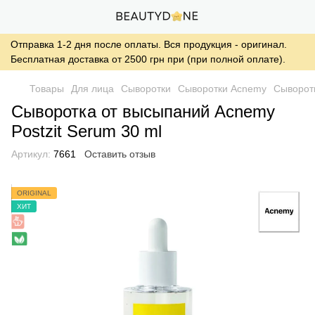
Отправка 1-2 дня после оплаты. Вся продукция - оригинал.
Бесплатная доставка от 2500 грн при (при полной оплате).
Товары
Для лица
Сыворотки
Сыворотки Acnemy
Сыворотк
Сыворотка от высыпаний Acnemy
Postzit Serum 30 ml
Артикул:
7661
Оставить отзыв
ORIGINAL
ХИТ