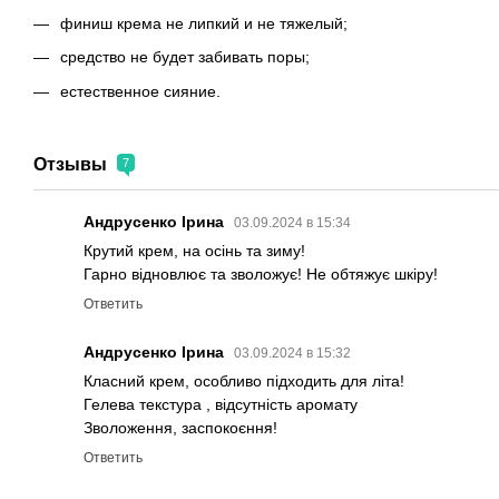
финиш крема не липкий и не тяжелый;
средство не будет забивать поры;
естественное сияние.
Отзывы
7
Андрусенко Ірина
03.09.2024 в 15:34
Крутий крем, на осінь та зиму!
Гарно відновлює та зволожує! Не обтяжує шкіру!
Ответить
Андрусенко Ірина
03.09.2024 в 15:32
Класний крем, особливо підходить для літа!
Гелева текстура , відсутність аромату
Зволоження, заспокоєння!
Ответить