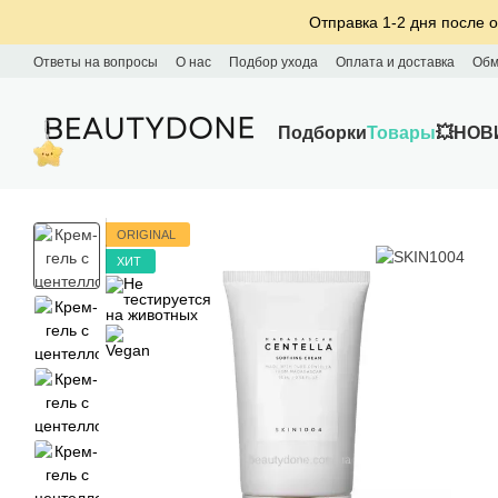
Перейти к основному контенту
Отправка 1-2 дня после о
Ответы на вопросы
О нас
Подбор ухода
Оплата и доставка
Обм
Подборки
Товары
💥НОВ
ORIGINAL
ХИТ