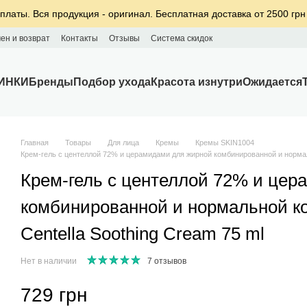
платы. Вся продукция - оригинал. Бесплатная доставка от 2500 грн
ен и возврат
Контакты
Отзывы
Система скидок
ИНКИ
Бренды
Подбор ухода
Красота изнутри
Ожидается
Главная
Товары
Для лица
Кремы
Кремы SKIN1004
Крем-гель с центеллой 72% и церамидами для жирной комбинированной и нормал
Крем-гель с центеллой 72% и цер
комбинированной и нормальной к
Centella Soothing Cream 75 ml
Нет в наличии
7 отзывов
729 грн