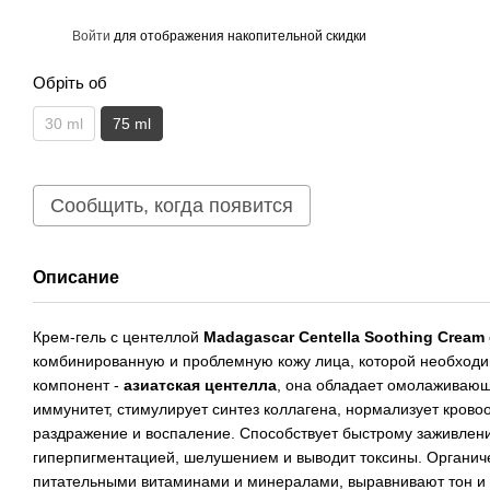
%
Войти
для отображения накопительной скидки
Обріть об
30 ml
75 ml
Сообщить, когда появится
Описание
Крем-гель с центеллой
Madagascar Centella Soothing Cream
комбинированную и проблемную кожу лица, которой необходи
компонент -
азиатская центелла
, она обладает омолаживающ
иммунитет, стимулирует синтез коллагена, нормализует крово
раздражение и воспаление. Способствует быстрому заживлен
гиперпигментацией, шелушением и выводит токсины. Органич
питательными витаминами и минералами, выравнивают тон и 