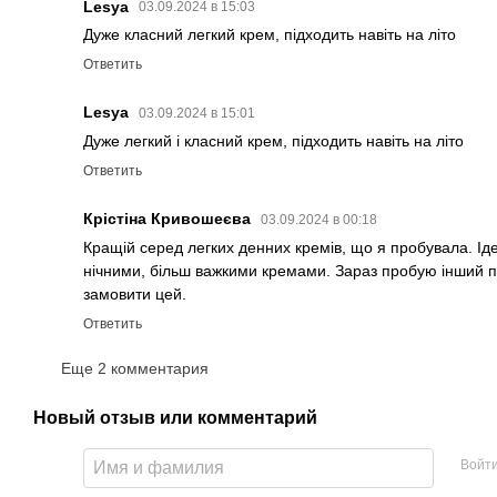
Lesya
03.09.2024 в 15:03
Дуже класний легкий крем, підходить навіть на літо
Ответить
Lesya
03.09.2024 в 15:01
Дуже легкий і класний крем, підходить навіть на літо
Ответить
Крістіна Кривошеєва
03.09.2024 в 00:18
Кращій серед легких денних кремів, що я пробувала. Ід
нічними, більш важкими кремами. Зараз пробую інший по
замовити цей.
Ответить
Еще 2 комментария
Новый отзыв или комментарий
Войт