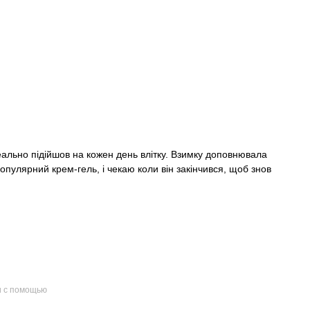
еально підійшов на кожен день влітку. Взимку доповнювала
пулярний крем-гель, і чекаю коли він закінчився, щоб знов
и с помощью