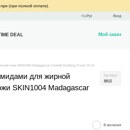
 при (при полной оплате).
Укр
Рус
Вход
Мой заказ
TIME DEAL
ьной кожи SKIN1004 Madagascar Centella Soothing Cream 75 ml
амидами для жирной
Артикул
8815
ожи SKIN1004 Madagascar
В желания