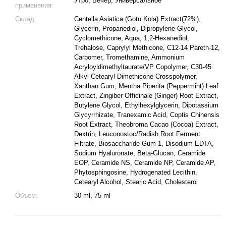
Утро, Вечер, Универсальное
применения:
Склад:
Centella Asiatica (Gotu Kola) Extract(72%),
Glycerin, Propanediol, Dipropylene Glycol,
Cyclomethicone, Aqua, 1,2-Hexanediol,
Trehalose, Caprylyl Methicone, C12-14 Pareth-12,
Carbomer, Tromethamine, Ammonium
Acryloyldimethyltaurate/VP Copolymer, C30-45
Alkyl Cetearyl Dimethicone Crosspolymer,
Xanthan Gum, Mentha Piperita (Peppermint) Leaf
Extract, Zingiber Officinale (Ginger) Root Extract,
Butylene Glycol, Ethylhexylglycerin, Dipotassium
Glycyrrhizate, Tranexamic Acid, Coptis Chinensis
Root Extract, Theobroma Cacao (Cocoa) Extract,
Dextrin, Leuconostoc/Radish Root Ferment
Filtrate, Biosaccharide Gum-1, Disodium EDTA,
Sodium Hyaluronate, Beta-Glucan, Ceramide
EOP, Ceramide NS, Ceramide NP, Ceramide AP,
Phytosphingosine, Hydrogenated Lecithin,
Cetearyl Alcohol, Stearic Acid, Cholesterol
Объем:
30 ml, 75 ml