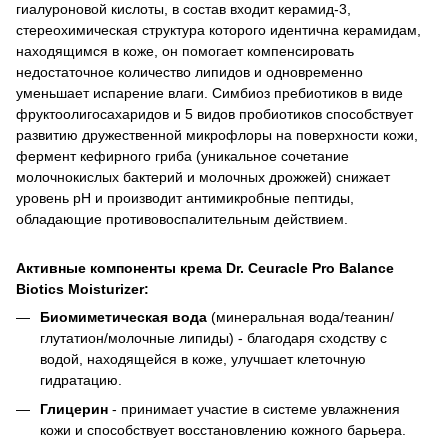
гиалуроновой кислоты, в состав входит керамид-3,
стереохимическая структура которого идентична керамидам,
находящимся в коже, он помогает компенсировать
недостаточное количество липидов и одновременно
уменьшает испарение влаги. Симбиоз пребиотиков в виде
фруктоолигосахаридов и 5 видов пробиотиков способствует
развитию дружественной микрофлоры на поверхности кожи,
фермент кефирного гриба (уникальное сочетание
молочнокислых бактерий и молочных дрожжей) снижает
уровень pH и производит антимикробные пептиды,
обладающие противовоспалительным действием.
Активные компоненты крема Dr. Ceuracle Pro Balance
Biotics Moisturizer:
Биомиметическая вода
(минеральная вода/теанин/
глутатион/молочные липиды) - благодаря сходству с
водой, находящейся в коже, улучшает клеточную
гидратацию.
Глицерин
- принимает участие в системе увлажнения
кожи и способствует восстановлению кожного барьера.