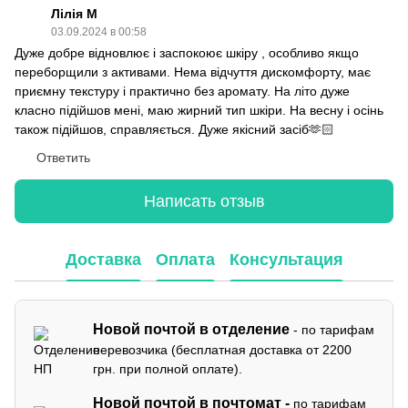
Лілія М
03.09.2024 в 00:58
Дуже добре відновлює і заспокоює шкіру , особливо якщо
переборщили з активами. Нема відчуття дискомфорту, має
приємну текстуру і практично без аромату. На літо дуже
класно підійшов мені, маю жирний тип шкіри. На весну і осінь
також підійшов, справляється. Дуже якісний засіб🫶🏻
Ответить
Написать отзыв
Доставка
Оплата
Консультация
Новой почтой в отделение
- по тарифам
перевозчика (бесплатная доставка от 2200
грн. при полной оплате).
Новой почтой в почтомат -
по тарифам