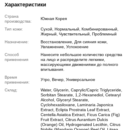
Характеристики
Страна
Южная Корея
производства:
Тип кожи:
Сухой, Нормальный, Комбинированный,
Жирный, Чувствительный, Проблемный
Назначение:
Восстановление, Для сияния кожи,
Увлажнение, Успокоение
Способ
Нанесите небольшое количество средства
применения
на лицо и распределите легкими,
массирующими движениями до полного
впитывания.
Время
Утро, Вечер, Универсальное
применения:
Склад:
Water, Glycerin, Caprylic/Capric Triglyceride,
Sorbitan Stearate, 1,2-Hexanediol, Cetearyl
Alcohol, Glyceryl Stearate,
Cyclohexasiloxane, Laminaria Japonica
Extract, Eclipta Prostrata Leaf Extract,
Centella Asiatica Extract, Ficus Carica (Fig)
Fruit Extract, Citrus Aurantium Dulcis
(Orange) Oil, Hydrogenated Lecithin, Citrus
Nobilis (Mandarin Orange) Peel Oil, Litsea