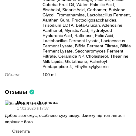
Cubeba Fruit Oil, Water, Palmitic Acid,
Bisabolol, Stearic Acid, Carbomer, Butylene
Glycol, Tromethamine, Lactobacillus Ferment,
Xanthan Gum, Fructooligosaccharides,
Trisodium EDTA, Beta-Glucan, Adenosine,
Panthenol, Myristic Acid, Hydrolyzed
Hyaluronic Acid, Raffinose, Folic Acid,
Lactobacillus Ferment Lysate, Lactococcus
Ferment Lysate, Bifida Ferment Filtrate, Bifida
Ferment Lysate, Saccharomyces Ferment
Filtrate, Ceramide NP, Cholesterol, Theanine,
Milk Lipids, Glutathione, Palmitoyl
Pentapeptide-4, Ethylhexylglycerin
Объем:
100 ml
Отзывы
2
Віолетта Літвінова
17.02.2026 в 17:37
Добре зволожує, особливо суху шкіру. Взимку під тон лягає і
вирівнює його
Ответить