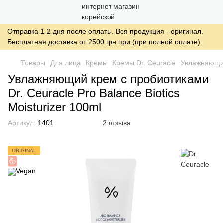
Отправка 1-2 дня после оплаты. Вся продукция - оригинал.
Бесплатная доставка от 2500 грн при (при полной оплате).
Товары
Для лица
Кремы
Кремы Dr. Ceuracle
Увлажняющий 
Увлажняющий крем с пробиотиками
Dr. Ceuracle Pro Balance Biotics
Moisturizer 100ml
Артикул:
1401
2 отзыва
ORIGINAL