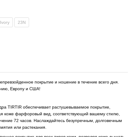
Ivory
23N
епревзойденное покрытие и ношение в течение всего дня.
нию, Европу и США!
удра TIRTIR обеспечивает растушевываемое покрытие,
вая коже фарфоровый вид, соответствующий вашему стилю,
ечение 72 часов. Наслаждайтесь безупречным, долговечным
смятия или растекания.
сияющее покрытие для всех типов кожи, позволяя коже дышать.