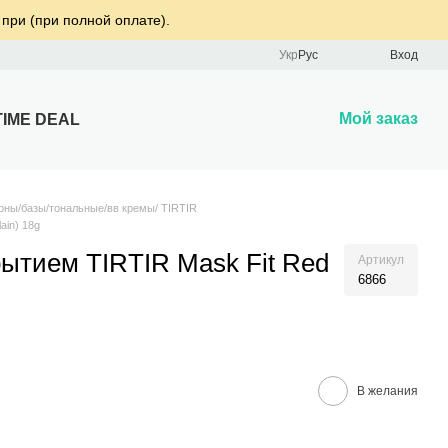
 при (при полной оплате).
Укр
Рус
Вход
Мой заказ
TIME DEAL
оны/базы/тональные/вв кремы/ TIRTIR
ain) 18g
ытием TIRTIR Mask Fit Red
Артикул
6866
В желания