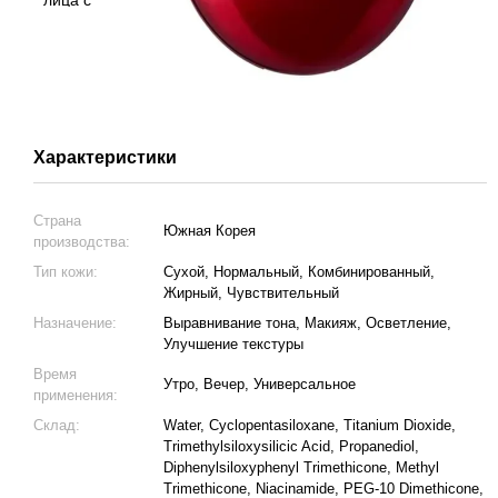
Характеристики
Страна
Южная Корея
производства:
Тип кожи:
Сухой, Нормальный, Комбинированный,
Жирный, Чувствительный
Назначение:
Выравнивание тона, Макияж, Осветление,
Улучшение текстуры
Время
Утро, Вечер, Универсальное
применения:
Склад:
Water, Cyclopentasiloxane, Titanium Dioxide,
Trimethylsiloxysilicic Acid, Propanediol,
Diphenylsiloxyphenyl Trimethicone, Methyl
Trimethicone, Niacinamide, PEG-10 Dimethicone,