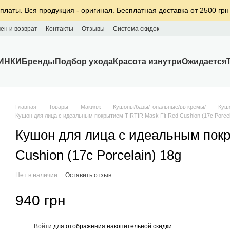
платы. Вся продукция - оригинал. Бесплатная доставка от 2500 грн
ен и возврат
Контакты
Отзывы
Система скидок
ИНКИ
Бренды
Подбор ухода
Красота изнутри
Ожидается
Главная
Товары
Макияж
Кушоны/базы/тональные/вв кремы/
Куш
Кушон для лица с идеальным покрытием TIRTIR Mask Fit Red Cushion (17c Porcel
Кушон для лица с идеальным покр
Cushion (17c Porcelain) 18g
Нет в наличии
Оставить отзыв
940 грн
%
Войти
для отображения накопительной скидки