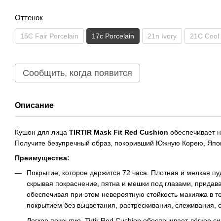
Оттенок
15C Fair Porcelain
17c Porcelain
21n Ivory
21C Cool 
Сообщить, когда появится
Описание
Кушон для лица
TIRTIR Mask Fit Red Cushion
обеспечивает н
Получите безупречный образ, покоривший Южную Корею, Япо
Преимущества:
Покрытие, которое держится 72 часа. Плотная и мелкая п
скрывая покраснение, пятна и мешки под глазами, прида
обеспечивая при этом невероятную стойкость макияжа в т
покрытием без выцветания, растрескивания, слеживания, 
Легкое покрытие. Tirtir Red Cushion обеспечивает лёгкое 