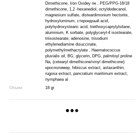
Dimethicone, Iron Oxidey ne , PEG/PPG-18/18
dimethicone, 1,2 -hexanediol, octyldodecanol,
magnesium sulfate, disteardimonium hectorite,
hydroxyluminum, стероидный acid,
polyhydroxystearic acid, triethoxycaprylylsilane,
aluminium, K sorbate, polyglyceryl-4 isostearate,
triisostearate, adenosine, trisodium
ethylenediamine disuccinate,
polymethylmethacrylate , Haematococcus
pluvialis oil, BG, glycerin, DPG, palmitoyl proline
Na, (cetearyl dimethicone/vinyl dimethicone)
кросполимер, hibiscus extract, astaxanthin,
rugosa extract, pancratium maritimum extract,
nymphaea al
Объем:
18 gr