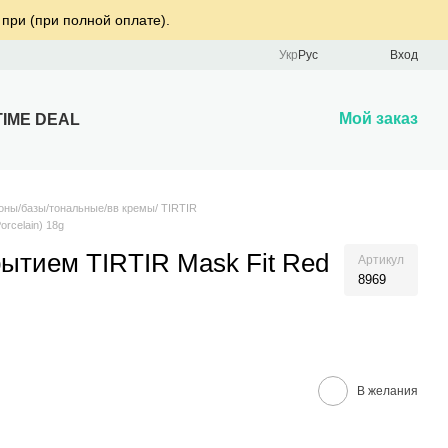
 при (при полной оплате).
Укр
Рус
Вход
Мой заказ
TIME DEAL
оны/базы/тональные/вв кремы/ TIRTIR
rcelain) 18g
ытием TIRTIR Mask Fit Red
Артикул
8969
В желания