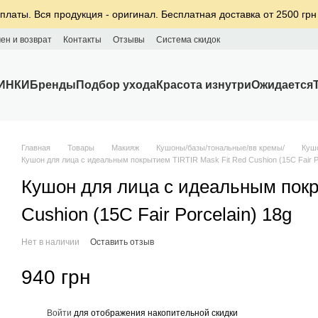
платы. Вся продукция - оригинал. Бесплатная доставка от 2500 грн
ен и возврат
Контакты
Отзывы
Система скидок
ИНКИ
Бренды
Подбор ухода
Красота изнутри
Ожидается
Главная
Товары
Макияж
Кушоны/базы/тональные/вв кремы/
Куш
Кушон для лица с идеальным покрытием TIRTIR Mask Fit Red Cushion (15C Fair Po
Кушон для лица с идеальным покр
Cushion (15C Fair Porcelain) 18g
Нет в наличии
Оставить отзыв
940 грн
%
Войти
для отображения накопительной скидки