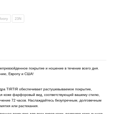
Ivory
23N
епревзойденное покрытие и ношение в течение всего дня.
нию, Европу и США!
удра TIRTIR обеспечивает растушевываемое покрытие,
вая коже фарфоровый вид, соответствующий вашему стилю,
ечение 72 часов. Наслаждайтесь безупречным, долговечным
смятия или растекания.
сияющее покрытие для всех типов кожи, позволяя коже дышать.