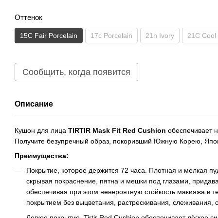
Оттенок
15C Fair Porcelain
17c Porcelain
21n Ivory
21C Cool 
Сообщить, когда появится
Описание
Кушон для лица
TIRTIR Mask Fit Red Cushion
обеспечивает н
Получите безупречный образ, покоривший Южную Корею, Япо
Преимущества:
Покрытие, которое держится 72 часа. Плотная и мелкая п
скрывая покраснение, пятна и мешки под глазами, прида
обеспечивая при этом невероятную стойкость макияжа в т
покрытием без выцветания, растрескивания, слеживания, 
Легкое покрытие. Tirtir Red Cushion обеспечивает лёгкое 