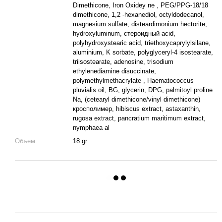
Dimethicone, Iron Oxidey ne , PEG/PPG-18/18
dimethicone, 1,2 -hexanediol, octyldodecanol,
magnesium sulfate, disteardimonium hectorite,
hydroxyluminum, стероидный acid,
polyhydroxystearic acid, triethoxycaprylylsilane,
aluminium, K sorbate, polyglyceryl-4 isostearate,
triisostearate, adenosine, trisodium
ethylenediamine disuccinate,
polymethylmethacrylate , Haematococcus
pluvialis oil, BG, glycerin, DPG, palmitoyl proline
Na, (cetearyl dimethicone/vinyl dimethicone)
кросполимер, hibiscus extract, astaxanthin,
rugosa extract, pancratium maritimum extract,
nymphaea al
Объем:
18 gr