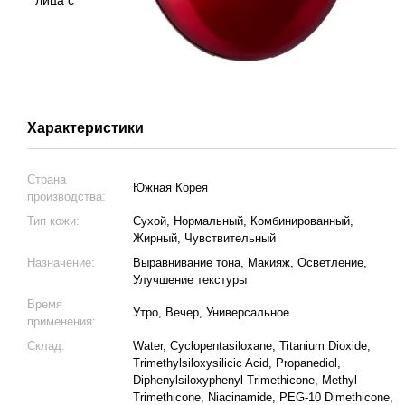
Характеристики
Страна
Южная Корея
производства:
Тип кожи:
Сухой, Нормальный, Комбинированный,
Жирный, Чувствительный
Назначение:
Выравнивание тона, Макияж, Осветление,
Улучшение текстуры
Время
Утро, Вечер, Универсальное
применения:
Склад:
Water, Cyclopentasiloxane, Titanium Dioxide,
Trimethylsiloxysilicic Acid, Propanediol,
Diphenylsiloxyphenyl Trimethicone, Methyl
Trimethicone, Niacinamide, PEG-10 Dimethicone,