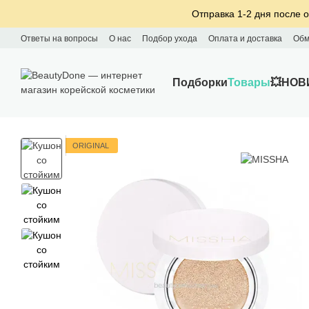
Перейти к основному контенту
Отправка 1-2 дня после о
Ответы на вопросы
О нас
Подбор ухода
Оплата и доставка
Обм
Подборки
Товары
💥НОВ
ORIGINAL