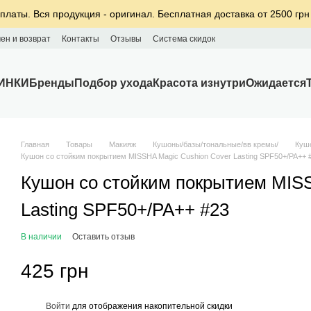
платы. Вся продукция - оригинал. Бесплатная доставка от 2500 грн
ен и возврат
Контакты
Отзывы
Система скидок
ИНКИ
Бренды
Подбор ухода
Красота изнутри
Ожидается
Главная
Товары
Макияж
Кушоны/базы/тональные/вв кремы/
Куш
Кушон со стойким покрытием MISSHA Magic Cushion Cover Lasting SPF50+/PA++ 
Кушон со стойким покрытием MISS
Lasting SPF50+/PA++ #23
В наличии
Оставить отзыв
425 грн
%
Войти
для отображения накопительной скидки