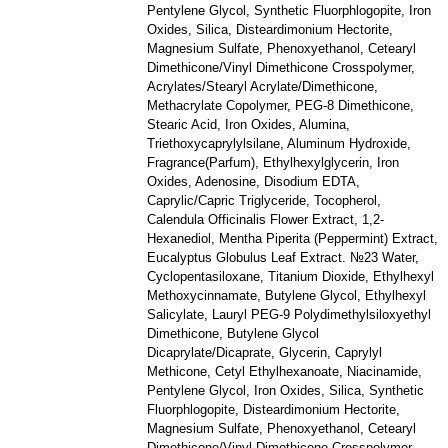
Pentylene Glycol, Synthetic Fluorphlogopite, Iron
Oxides, Silica, Disteardimonium Hectorite,
Magnesium Sulfate, Phenoxyethanol, Cetearyl
Dimethicone/Vinyl Dimethicone Crosspolymer,
Acrylates/Stearyl Acrylate/Dimethicone,
Methacrylate Copolymer, PEG-8 Dimethicone,
Stearic Acid, Iron Oxides, Alumina,
Triethoxycaprylylsilane, Aluminum Hydroxide,
Fragrance(Parfum), Ethylhexylglycerin, Iron
Oxides, Adenosine, Disodium EDTA,
Caprylic/Capric Triglyceride, Tocopherol,
Calendula Officinalis Flower Extract, 1,2-
Hexanediol, Mentha Piperita (Peppermint) Extract,
Eucalyptus Globulus Leaf Extract. №23 Water,
Cyclopentasiloxane, Titanium Dioxide, Ethylhexyl
Methoxycinnamate, Butylene Glycol, Ethylhexyl
Salicylate, Lauryl PEG-9 Polydimethylsiloxyethyl
Dimethicone, Butylene Glycol
Dicaprylate/Dicaprate, Glycerin, Caprylyl
Methicone, Cetyl Ethylhexanoate, Niacinamide,
Pentylene Glycol, Iron Oxides, Silica, Synthetic
Fluorphlogopite, Disteardimonium Hectorite,
Magnesium Sulfate, Phenoxyethanol, Cetearyl
Dimethicone/Vinyl Dimethicone Crosspolymer,