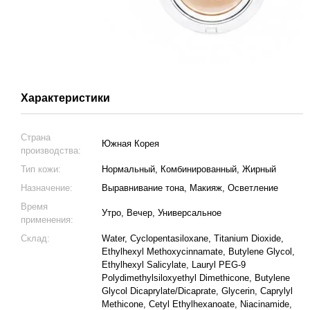
Характеристики
Страна
Южная Корея
производства:
Тип кожи:
Нормальный, Комбинированный, Жирный
Назначение:
Выравнивание тона, Макияж, Осветление
Время
Утро, Вечер, Универсальное
применения:
Склад:
Water, Cyclopentasiloxane, Titanium Dioxide,
Ethylhexyl Methoxycinnamate, Butylene Glycol,
Ethylhexyl Salicylate, Lauryl PEG-9
Polydimethylsiloxyethyl Dimethicone, Butylene
Glycol Dicaprylate/Dicaprate, Glycerin, Caprylyl
Methicone, Cetyl Ethylhexanoate, Niacinamide,