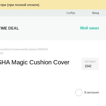
 при (при полной оплате).
Укр
Рус
Вход
Мой заказ
TIME DEAL
оны/базы/тональные/вв кремы/ MISSHA
#23
HA Magic Cushion Cover
Артикул
1542
В желания