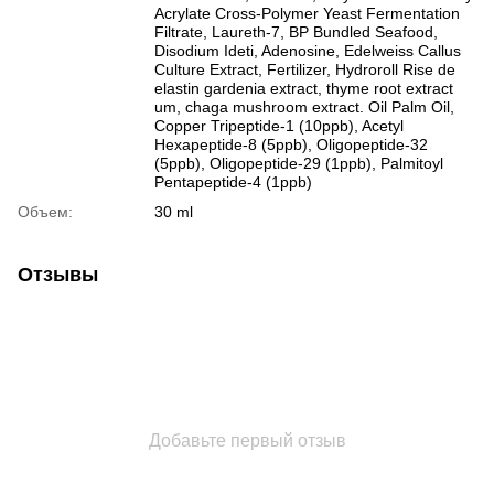
Acrylate Cross-Polymer Yeast Fermentation
Filtrate, Laureth-7, BP Bundled Seafood,
Disodium Ideti, Adenosine, Edelweiss Callus
Culture Extract, Fertilizer, Hydroroll Rise de
elastin gardenia extract, thyme root extract
um, chaga mushroom extract. Oil Palm Oil,
Copper Tripeptide-1 (10ppb), Acetyl
Hexapeptide-8 (5ppb), Oligopeptide-32
(5ppb), Oligopeptide-29 (1ppb), Palmitoyl
Pentapeptide-4 (1ppb)
Объем:
30 ml
Отзывы
Добавьте первый отзыв