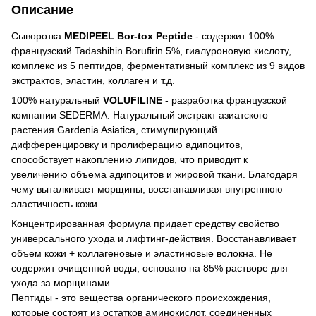
Описание
Сыворотка
MEDIPEEL Bor-tox Peptide
- содержит 100%
французский Tadashihin Borufirin 5%, гиалуроновую кислоту,
комплекс из 5 пептидов, ферментативный комплекс из 9 видов
экстрактов, эластин, коллаген и т.д.
100% натуральный
VOLUFILINE
- разработка французской
компании SEDERMA. Натуральный экстракт азиатского
растения Gardenia Asiatica, стимулирующий
дифференцировку и пролиферацию адипоцитов,
способствует накоплению липидов, что приводит к
увеличению объема адипоцитов и жировой ткани. Благодаря
чему выталкивает морщины, восстанавливая внутреннюю
эластичность кожи.
Концентрированная формула придает средству свойство
универсального ухода и лифтинг-действия. Восстанавливает
объем кожи + коллагеновые и эластиновые волокна. Не
содержит очищенной воды, основано на 85% растворе для
ухода за морщинами.
Пептиды - это вещества органического происхождения,
которые состоят из остатков аминокислот, соединенных