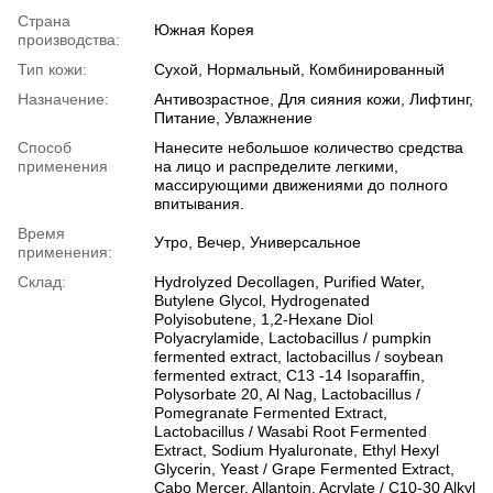
Страна
Южная Корея
производства:
Тип кожи:
Сухой, Нормальный, Комбинированный
Назначение:
Антивозрастное, Для сияния кожи, Лифтинг,
Питание, Увлажнение
Способ
Нанесите небольшое количество средства
применения
на лицо и распределите легкими,
массирующими движениями до полного
впитывания.
Время
Утро, Вечер, Универсальное
применения:
Склад:
Hydrolyzed Decollagen, Purified Water,
Butylene Glycol, Hydrogenated
Polyisobutene, 1,2-Hexane Diol
Polyacrylamide, Lactobacillus / pumpkin
fermented extract, lactobacillus / soybean
fermented extract, C13 -14 Isoparaffin,
Polysorbate 20, Al Nag, Lactobacillus /
Pomegranate Fermented Extract,
Lactobacillus / Wasabi Root Fermented
Extract, Sodium Hyaluronate, Ethyl Hexyl
Glycerin, Yeast / Grape Fermented Extract,
Cabo Mercer, Allantoin, Acrylate / C10-30 Alkyl