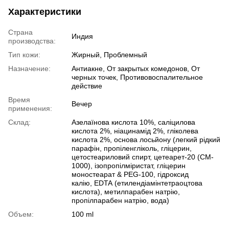
Характеристики
Страна
Индия
производства:
Тип кожи:
Жирный, Проблемный
Назначение:
Антиакне, От закрытых комедонов, От
черных точек, Противовоспалительное
действие
Время
Вечер
применения:
Склад:
Азелаїнова кислота 10%, саліцилова
кислота 2%, ніацинамід 2%, гліколева
кислота 2%, основа лосьйону (легкий рідкий
парафін, пропіленгліколь, гліцерин,
цетостеариловий спирт, цетеарет-20 (CM-
1000), ізопропілміристат, гліцерин
моностеарат & PEG-100, гідроксид
калію, EDTA (етилендіамінтетраоцтова
кислота), метилпарабен натрію,
пропілпарабен натрію, вода)
Объем:
100 ml