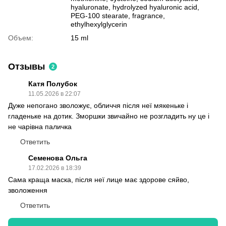
hyaluronate, hydrolyzed hyaluronic acid,
PEG-100 stearate, fragrance,
ethylhexylglycerin
Объем:
15 ml
Отзывы
2
Катя Полубок
11.05.2026 в 22:07
Дуже непогано зволожує, обличчя після неї мякеньке і
гладеньке на дотик. Зморшки звичайно не розгладить ну це і
не чарівна паличка
Ответить
Семенова Ольга
17.02.2026 в 18:39
Сама краща маска, після неї лице має здорове сяйво,
зволоження
Ответить