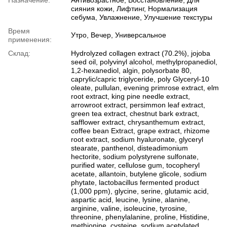
сияния кожи, Лифтинг, Нормализация
себума, Увлажнение, Улучшение текстуры
Время
Утро, Вечер, Универсальное
применения:
Склад:
Hydrolyzed collagen extract (70.2%), jojoba
seed oil, polyvinyl alcohol, methylpropanediol,
1,2-hexanediol, algin, polysorbate 80,
caprylic/capric triglyceride, poly Glyceryl-10
oleate, pullulan, evening primrose extract, elm
root extract, king pine needle extract,
arrowroot extract, persimmon leaf extract,
green tea extract, chestnut bark extract,
safflower extract, chrysanthemum extract,
coffee bean Extract, grape extract, rhizome
root extract, sodium hyaluronate, glyceryl
stearate, panthenol, disteadimonium
hectorite, sodium polystyrene sulfonate,
purified water, cellulose gum, tocopheryl
acetate, allantoin, butylene glicole, sodium
phytate, lactobacillus fermented product
(1,000 ppm), glycine, serine, glutamic acid,
aspartic acid, leucine, lysine, alanine,
arginine, valine, isoleucine, tyrosine,
threonine, phenylalanine, proline, Histidine,
methionine, cysteine, sodium acetylated