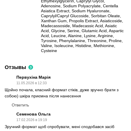
Ethylhexylglycerin, Caprylyl Glycol,
Adenosine, Sodium Polyacrylate, Centella
Asiatica Extract, Sodium Hyaluronate,
Caprylyl/Capryl Glucoside, Sorbitan Oleate,
Xanthan Gum, Propolis Extract, Asiaticoside,
Madecassoside, Madecassic Acid, Asiatic
Acid, Glycine, Serine, Glutamic Acid, Aspartic
Acid, Leucine, Alanine, Lysine, Arginine,
Tyrosine, Phenylalanine, Threonine, Proline,
Valine, Isoleucine, Histidine, Methionine,
Cysteine
Отзывы
3
Первухіна Марія
11.05.2026 в 12:33
Щойно почала, класний формат стіків, дуже зручно брати з
собою) шкіра приємна після нанесення
Ответить
Семенова Ольга
17.02.2026 в 19:19
Зручний формат щоб спробувати, мені сподобався засіб