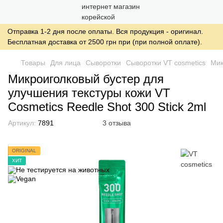
Отправка 1-2 дня после оплаты. Вся продукция - оригинал.
Бесплатная доставка от 2500 грн при (при полной оплате).
Товары
Для лица
Сыворотки
Сыворотки VT cosmetics
Мик
Микроиголковый бустер для
улучшения текстуры кожи VT
Cosmetics Reedle Shot 300 Stick 2ml
Артикул:
7891
3 отзыва
ORIGINAL
ХИТ