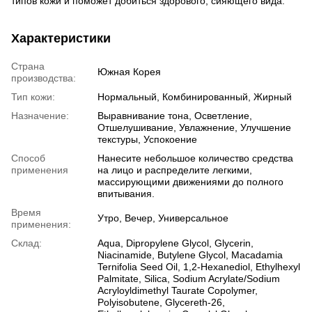
типов кожи и поможет добиться здорового, сияющего вида.
Характеристики
Страна
Южная Корея
производства:
Тип кожи:
Нормальный, Комбинированный, Жирный
Назначение:
Выравнивание тона, Осветление,
Отшелушивание, Увлажнение, Улучшение
текстуры, Успокоение
Способ
Нанесите небольшое количество средства
применения
на лицо и распределите легкими,
массирующими движениями до полного
впитывания.
Время
Утро, Вечер, Универсальное
применения:
Склад:
Aqua, Dipropylene Glycol, Glycerin,
Niacinamide, Butylene Glycol, Macadamia
Ternifolia Seed Oil, 1,2-Hexanediol, Ethylhexyl
Palmitate, Silica, Sodium Acrylate/Sodium
Acryloyldimethyl Taurate Copolymer,
Polyisobutene, Glycereth-26,