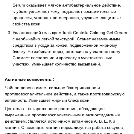
Serum оказывает мягкое антибактериальное действие,
глубоко увлажняет кожу, подавляет воспалительные
процессы, ускоряет регенерацию, улучшает защитные
свойства кожи.
Увлажняющий гель-крем Iunik Centella Calming Gel Cream
с необычайно легкой текстурой. Станет незаменимым
средством в уходе за кожей, подверженной жирному
блеску. Не забивает поры, интенсивно увлажняет кожу.
Снимает воспаление и красноту в чувствительных
участках, уменьшает количество высыпаний.
Активные компоненты:
Чайное дерево имеет сильное бактерицидное и
противовоспалительное действие, а также противовирусную
активность. Уменьшает жирный блеск кожи.
Центелла - лекарственное растение, обладающее
выраженным противовоспалительным и антиоксидантным
действием. Является источником витаминов А, В, Е, К и
магния. С помощью магния нормализуется работа сосудов,
клетки кожи получают дополнительное питание и кислород.