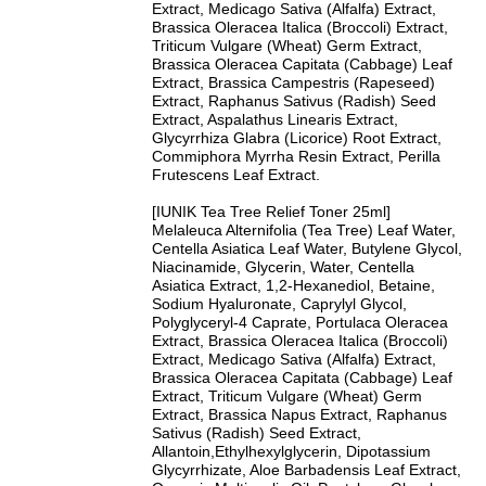
Extract, Medicago Sativa (Alfalfa) Extract,
Brassica Oleracea Italica (Broccoli) Extract,
Triticum Vulgare (Wheat) Germ Extract,
Brassica Oleracea Capitata (Cabbage) Leaf
Extract, Brassica Campestris (Rapeseed)
Extract, Raphanus Sativus (Radish) Seed
Extract, Aspalathus Linearis Extract,
Glycyrrhiza Glabra (Licorice) Root Extract,
Commiphora Myrrha Resin Extract, Perilla
Frutescens Leaf Extract.
[IUNIK Tea Tree Relief Toner 25ml]
Melaleuca Alternifolia (Tea Tree) Leaf Water,
Centella Asiatica Leaf Water, Butylene Glycol,
Niacinamide, Glycerin, Water, Centella
Asiatica Extract, 1,2-Hexanediol, Betaine,
Sodium Hyaluronate, Caprylyl Glycol,
Polyglyceryl-4 Caprate, Portulaca Oleracea
Extract, Brassica Oleracea Italica (Broccoli)
Extract, Medicago Sativa (Alfalfa) Extract,
Brassica Oleracea Capitata (Cabbage) Leaf
Extract, Triticum Vulgare (Wheat) Germ
Extract, Brassica Napus Extract, Raphanus
Sativus (Radish) Seed Extract,
Allantoin,Ethylhexylglycerin, Dipotassium
Glycyrrhizate, Aloe Barbadensis Leaf Extract,