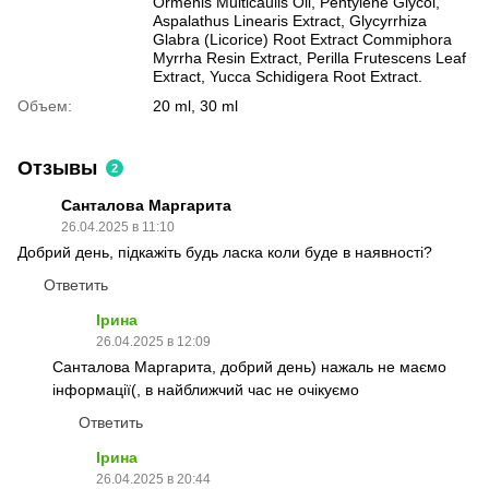
Ormenis Multicaulis Oil, Pentylene Glycol,
Aspalathus Linearis Extract, Glycyrrhiza
Glabra (Licorice) Root Extract Commiphora
Myrrha Resin Extract, Perilla Frutescens Leaf
Extract, Yucca Schidigera Root Extract.
Объем:
20 ml, 30 ml
Отзывы
2
Санталова Маргарита
26.04.2025 в 11:10
Добрий день, підкажіть будь ласка коли буде в наявності?
Ответить
Ірина
26.04.2025 в 12:09
Санталова Маргарита, добрий день) нажаль не маємо
інформації(, в найближчий час не очікуємо
Ответить
Ірина
26.04.2025 в 20:44