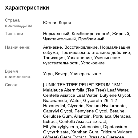
Характеристики
Страна
Южная Корея
производства:
Тип кожи:
Нормальный, Комбинированный, Жирный,
Чувствительный, Проблемный
Назначение:
Антиакне, Восстановление, Нормализация
себума, Противовоспалительное действие,
Тонизация, Увлажнение, Уменьшение
чувствительности, Успокоение
Время
Утро, Вечер, Универсальное
применения:
Склад:
[IUNIK TEA TREE RELIEF SERUM 15Ml]
Melaleuca Alternifolia (Tea Tree) Leaf Water,
Centella Asiatica Leaf Water, Butylene Glycol,
Niacinamide, Water, Glycereth-26, 1,2-
Hexanediol, Glycerin, Sodium Hyaluronate,
Caprylyl Glycol, Pentylene Glycol, Betaine,
Cellulose Gum, Allantoin, Portulaca Oleracea
Extract, Centella Asiatica Extract,
Ethylhexylglycerin, Adenosine, Dipotassium
Glycyrrhizate, Xanthan Gum, Triticum Vulgare
(Wheat) Germ Extract, Brassica Oleracea