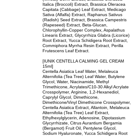
Italica (Broccoli) Extract, Brassica Oleracea
Capitata (Cabbage) Leaf Extract, Medicago
Sativa (Alfalfa) Extract, Raphanus Sativus
(Radish) Seed Extract, Brassica Campestris
(Rapeseed) Extract, Beta-Glucan,
Chlorophyllin-Copper Complex, Aspalathus
Linearis Extract, Glycyrrhiza Glabra (Licorice)
Root Extract, Yucca Schidigera Root Extract,
Commiphora Myrrha Resin Extract, Perilla
Frutescens Leaf Extract.
[IUNIK CENTELLA CALMING GEL CREAM
15ml]
Centella Asiatica Leaf Water, Melaleuca
Alternifolia (Tea Tree) Leaf Water, Butylene
Glycol, Water, Niacinamide, Methyl
Trimethicone, Acrylates/C10-30 Alkyl Acrylate
Crosspolymer, Arginine, 1,2-Hexanediol,
Caprylyl Glycol, Dimethicone,
Dimethicone/Vinyl Dimethicone Crosspolymer,
Centella Asiatica Extract, Allantoin, Melaleuca
Alternifolia (Tea Tree) Leaf Extract,
Ethylhexylglycerin, Adenosine, Dipotassium
Glycyrrhizate, Citrus Aurantium Bergamia
(Bergamot) Fruit Oil, Pentylene Glycol,
Sodium Hyaluronate, Yucca Schidigera Root