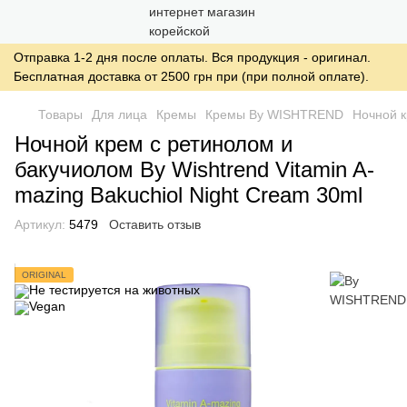
Отправка 1-2 дня после оплаты. Вся продукция - оригинал.
Бесплатная доставка от 2500 грн при (при полной оплате).
Товары
Для лица
Кремы
Кремы By WISHTREND
Ночной к
Ночной крем с ретинолом и
бакучиолом By Wishtrend Vitamin A-
mazing Bakuchiol Night Cream 30ml
Артикул:
5479
Оставить отзыв
ORIGINAL