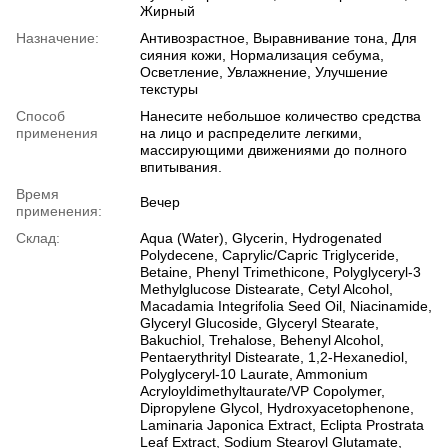
Жирный
Назначение:
Антивозрастное, Выравнивание тона, Для
сияния кожи, Нормализация себума,
Осветление, Увлажнение, Улучшение
текстуры
Способ
Нанесите небольшое количество средства
применения
на лицо и распределите легкими,
массирующими движениями до полного
впитывания.
Время
Вечер
применения:
Склад:
Aqua (Water), Glycerin, Hydrogenated
Polydecene, Caprylic/Capric Triglyceride,
Betaine, Phenyl Trimethicone, Polyglyceryl-3
Methylglucose Distearate, Cetyl Alcohol,
Macadamia Integrifolia Seed Oil, Niacinamide,
Glyceryl Glucoside, Glyceryl Stearate,
Bakuchiol, Trehalose, Behenyl Alcohol,
Pentaerythrityl Distearate, 1,2-Hexanediol,
Polyglyceryl-10 Laurate, Ammonium
Acryloyldimethyltaurate/VP Copolymer,
Dipropylene Glycol, Hydroxyacetophenone,
Laminaria Japonica Extract, Eclipta Prostrata
Leaf Extract, Sodium Stearoyl Glutamate,