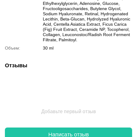
Ethylhexylglycerin, Adenosine, Glucose,
Fructooligosaccharides, Butylene Glycol,
Sodium Hyaluronate, Retinal, Hydrogenated
Lecithin, Beta-Glucan, Hydrolyzed Hyaluronic
Acid, Centella Asiatica Extract, Ficus Carica
(Fig) Fruit Extract, Ceramide NP, Tocopherol,
Collagen, Leuconostoc/Radish Root Ferment
Filtrate, Palmitoyl.
Объем:
30 ml
Отзывы
Добавьте первый отзыв
Написать отзыв