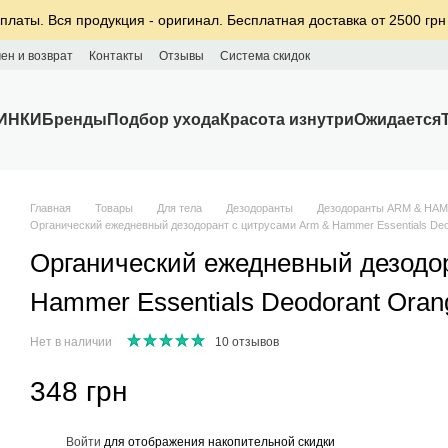
платы. Вся продукция - оригинал. Бесплатная доставка от 2500 грн
ен и возврат
Контакты
Отзывы
Система скидок
ИНКИ
Бренды
Подбор ухода
Красота изнутри
Ожидается
Главная
Товары
Для тела
Дезодоранты
Дезодоранты ARM & HA
Органический ежедневный дезодорант с цитрусами Arm & Hammer Essentials Deod
Органический ежедневный дезодор
Hammer Essentials Deodorant Orang
Нет в наличии
10 отзывов
348 грн
%
Войти
для отображения накопительной скидки