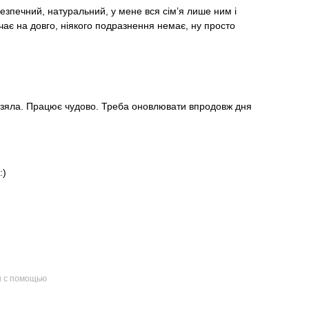
езпечний, натуральний, у мене вся сімʼя лише ним і
чає на довго, ніякого подразнення немає, ну просто
му взяла. Працює чудово. Треба оновлювати впродовж дня
:)
и с помощью