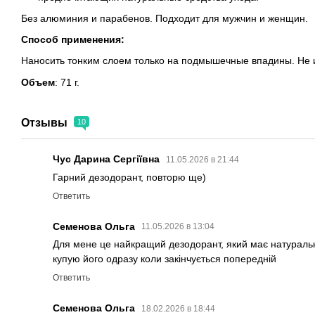
Без алюминия и парабенов. Подходит для мужчин и женщин.
Способ применения
:
Наносить тонким слоем только на подмышечные впадины. Не 
Объем
: 71 г.
Отзывы
10
Чус Дарина Сергіївна
11.05.2026 в 21:44
Гарний дезодорант, повторю ще)
Ответить
Семенова Ольга
11.05.2026 в 13:04
Для мене це найкращий дезодорант, який має натуральний
купую його одразу коли закінчується попередній
Ответить
Семенова Ольга
18.02.2026 в 18:44