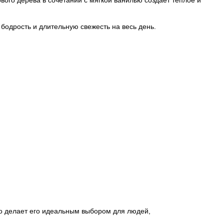
вого дерева в сочетании с мягкой ванилью создает теплое и
бодрость и длительную свежесть на весь день.
то делает его идеальным выбором для людей,