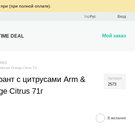
 при (при полной оплате).
Укр
Рус
Вход
Мой заказ
TIME DEAL
MMER
orant Orange Citrus 71г
ант с цитрусами Arm &
Артикул
2573
e Citrus 71г
В желания