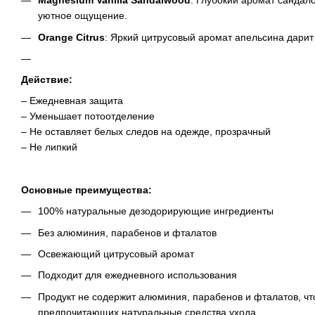
Magnesium Vanilla Sandalwood
: Глубокий аромат сандало
уютное ощущение.
Orange Citrus
: Яркий цитрусовый аромат апельсина дарит 
Действие
:
– Ежедневная защита
– Уменьшает потоотделение
– Не оставляет белых следов на одежде, прозрачный
– Не липкий
Основные преимущества
:
100% натуральные дезодорирующие ингредиенты
Без алюминия, парабенов и фталатов
Освежающий цитрусовый аромат
Подходит для ежедневного использования
Продукт не содержит алюминия, парабенов и фталатов, ч
предпочитающих натуральные средства ухода.