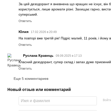
За цей дезодорант я вневнена що кращих не існує, він б
користується, лише аромати різні. Захищає гарно, виста
суперський.
Ответить
Юлия
17.02.2026 в 20:49
На повторі вже третій рік! Підріс малий, 11 років, і йо
Ответить
Руслана Кравець
09.09.2025 в 17:13
Класний дезодорант, супер склад і запах дуже приємний
Ответить
Еще 5 комментариев
Новый отзыв или комментарий
Войт