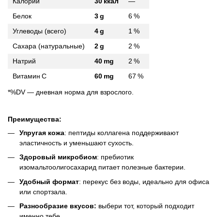
Калории
30 ккал
—
Белок
3 g
6 %
Углеводы (всего)
4 g
1 %
Сахара (натуральные)
2 g
2 %
Натрий
40 mg
2 %
Витамин C
60 mg
67 %
*%DV — дневная норма для взрослого.
Преимущества:
Упругая кожа
: пептиды коллагена поддерживают
эластичность и уменьшают сухость.
Здоровый микробиом
: пребиотик
изомальтоолигосахарид питает полезные бактерии.
Удобный формат
: перекус без воды, идеально для офиса
или спортзала.
Разнообразие вкусов:
выбери тот, который подходит
именно тебе.