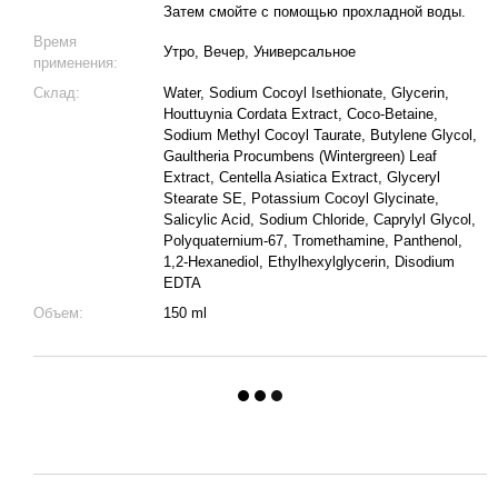
Затем смойте с помощью прохладной воды.
Время
Утро, Вечер, Универсальное
применения:
Склад:
Water, Sodium Cocoyl Isethionate, Glycerin,
Houttuynia Cordata Extract, Coco-Betaine,
Sodium Methyl Cocoyl Taurate, Butylene Glycol,
Gaultheria Procumbens (Wintergreen) Leaf
Extract, Centella Asiatica Extract, Glyceryl
Stearate SE, Potassium Cocoyl Glycinate,
Salicylic Acid, Sodium Chloride, Caprylyl Glycol,
Polyquaternium-67, Tromethamine, Panthenol,
1,2-Hexanediol, Ethylhexylglycerin, Disodium
EDTA
Объем:
150 ml