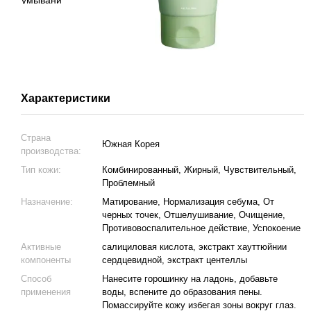
Характеристики
Страна
Южная Корея
производства:
Тип кожи:
Комбинированный, Жирный, Чувствительный,
Проблемный
Назначение:
Матирование, Нормализация себума, От
черных точек, Отшелушивание, Очищение,
Противовоспалительное действие, Успокоение
Активные
салициловая кислота, экстракт хауттюйнии
компоненты
сердцевидной, экстракт центеллы
Способ
Нанесите горошинку на ладонь, добавьте
применения
воды, вспените до образования пены.
Помассируйте кожу избегая зоны вокруг глаз.