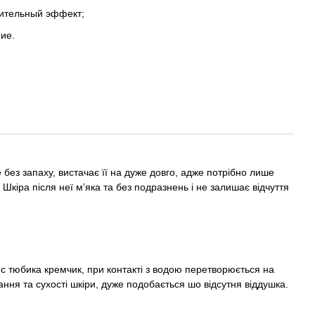
лительный эффект;
ие.
без запаху, вистачає її на дуже довго, адже потрібно лише
 Шкіра після неї мʼяка та без подразнень і не залишає відчуття
с тюбика кремчик, при контакті з водою перетворюється на
ання та сухості шкіри, дуже подобається шо відсутня віддушка.