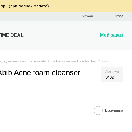
 при (при полной оплате).
Укр
Рус
Вход
Мой заказ
TIME DEAL
для умывания против акне Abib Acne foam cleanser Heartleaf foam 150мл
bib Acne foam cleanser
Артикул
3432
В желания