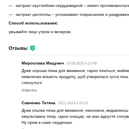
экстракт хауттюйнии сердцевидной – имеет противовоспа
экстракт центеллы – успокаивает покраснение и раздражен
Способ использования:
умывайте лицо утром и вечером.
Отзывы
2
Мирослава Мацунич
10.09.2025 в 10:49
Дуже хороша пінка для вмивання, гарно піниться, майже 
невеличка кількість продукту, щоб утворилася густа піна.
стягнутості
Ответить
Савченко Тетяна
18.11.2024 в 16:23
Дуже кльова пінка для вмивання, економна, видавлюеш 
емульговану пінку, гарно очищає, не має відчуття стягув
Ну прям в саме серденько.