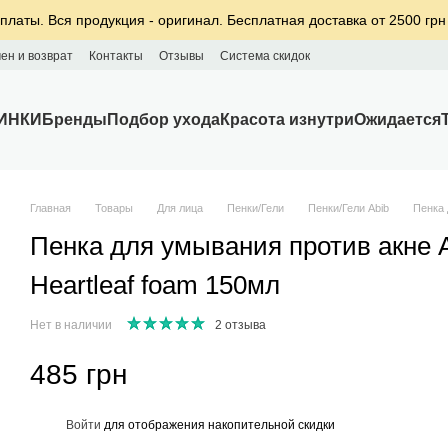
платы. Вся продукция - оригинал. Бесплатная доставка от 2500 грн
ен и возврат
Контакты
Отзывы
Система скидок
ИНКИ
Бренды
Подбор ухода
Красота изнутри
Ожидается
Главная
Товары
Для лица
Пенки/Гели
Пенки/Гели Abib
Пенка 
Пенка для умывания против акне A
Heartleaf foam 150мл
Нет в наличии
2 отзыва
485 грн
%
Войти
для отображения накопительной скидки