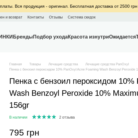
платы. Вся продукция - оригинал. Бесплатная доставка от 2500 грн
ен и возврат
Контакты
Отзывы
Система скидок
ИНКИ
Бренды
Подбор ухода
Красота изнутри
Ожидается
Главная
Товары
Лечащие средства
Лечащие средства PanOxyl
Пенка с бензоил пероксидом 10% PanOxyl Acne Foaming Wash Benzoyl Peroxide 10
Пенка с бензоил пероксидом 10% 
Wash Benzoyl Peroxide 10% Maximum
156gr
В наличии
2 отзыва
795 грн