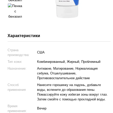
Характеристики
Страна
США
производства:
Тип кожи:
Комбинированный, Жирный, Проблемный
Назначение:
Антиакне, Матирование, Нормализация
себума, Отшелушивание,
Противовоспалительное действие
Способ
Нанесите горошинку на ладонь, добавьте
применения
воды, вспените до образования пены.
Помассируйте кожу избегая зоны вокруг глаз.
Затем смойте с помощью прохладной воды.
Время
Вечер
применения: