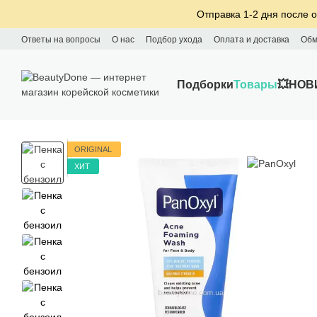
Перейти к основному контенту
Отправка 1-2 дня после о
Ответы на вопросы
О нас
Подбор ухода
Оплата и доставка
Обм
Подборки
Товары
💥НОВ
ORIGINAL
ХИТ