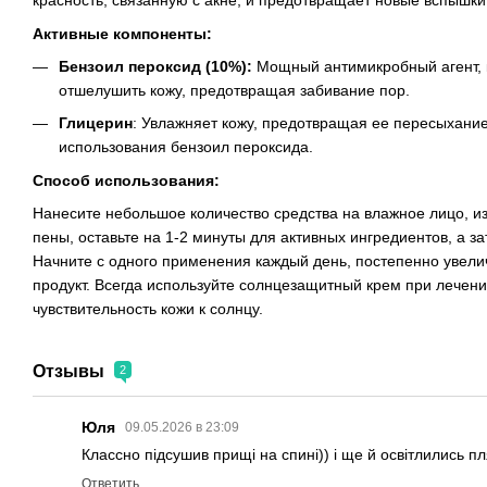
красность, связанную с акне, и предотвращает новые вспышки
Активные компоненты:
Бензоил пероксид (10%):
Мощный антимикробный агент, к
отшелушить кожу, предотвращая забивание пор.
Глицерин
: Увлажняет кожу, предотвращая ее пересыхание
использования бензоил пероксида.
Способ использования:
Нанесите небольшое количество средства на влажное лицо, изб
пены, оставьте на 1-2 минуты для активных ингредиентов, а з
Начните с одного применения каждый день, постепенно увелич
продукт. Всегда используйте солнцезащитный крем при лечени
чувствительность кожи к солнцу.
Отзывы
2
Юля
09.05.2026 в 23:09
Классно підсушив прищі на спині)) і ще й освітлились п
Ответить