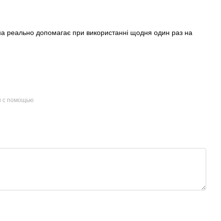
вона реально допомагає при використанні щодня один раз на
и с помощью