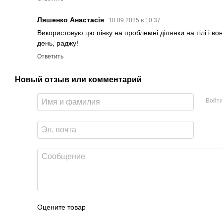
Ляшенко Анастасія
10.09.2025 в 10:37
Використовую цю пінку на проблемні ділянки на тілі і 
день, раджу!
Ответить
Новый отзыв или комментарий
Войт
Оцените товар