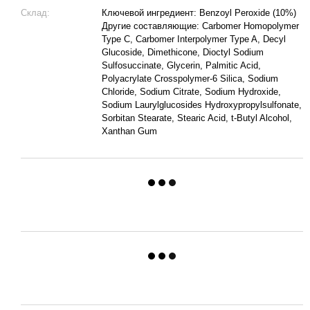
Склад:
Ключевой ингредиент: Benzoyl Peroxide (10%)
Другие составляющие: Carbomer Homopolymer
Type C, Carbomer Interpolymer Type A, Decyl
Glucoside, Dimethicone, Dioctyl Sodium
Sulfosuccinate, Glycerin, Palmitic Acid,
Polyacrylate Crosspolymer-6 Silica, Sodium
Chloride, Sodium Citrate, Sodium Hydroxide,
Sodium Laurylglucosides Hydroxypropylsulfonate,
Sorbitan Stearate, Stearic Acid, t-Butyl Alcohol,
Xanthan Gum