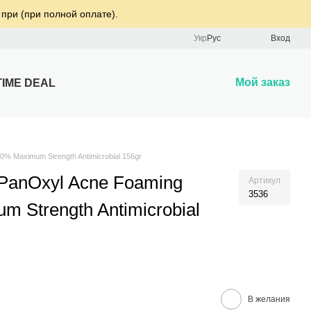
 при (при полной оплате).
Укр
Рус
Вход
Мой заказ
TIME DEAL
% Maximum Strength Antimicrobial 156gr
PanOxyl Acne Foaming
Артикул
3536
 Strength Antimicrobial
В желания