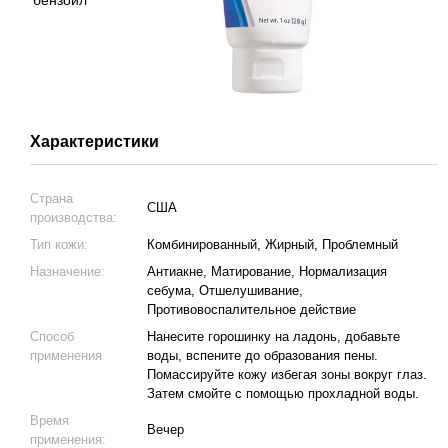
Характеристики
Страна
США
производства:
Тип кожи:
Комбинированный, Жирный, Проблемный
Назначение:
Антиакне, Матирование, Нормализация
себума, Отшелушивание,
Противовоспалительное действие
Способ
Нанесите горошинку на ладонь, добавьте
применения
воды, вспените до образования пены.
Помассируйте кожу избегая зоны вокруг глаз.
Затем смойте с помощью прохладной воды.
Время
Вечер
применения: