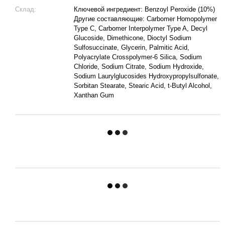
Склад:
Ключевой ингредиент: Benzoyl Peroxide (10%)
Другие составляющие: Carbomer Homopolymer
Type C, Carbomer Interpolymer Type A, Decyl
Glucoside, Dimethicone, Dioctyl Sodium
Sulfosuccinate, Glycerin, Palmitic Acid,
Polyacrylate Crosspolymer-6 Silica, Sodium
Chloride, Sodium Citrate, Sodium Hydroxide,
Sodium Laurylglucosides Hydroxypropylsulfonate,
Sorbitan Stearate, Stearic Acid, t-Butyl Alcohol,
Xanthan Gum