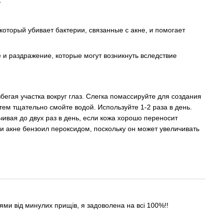
.
оторый убивает бактерии, связанные с акне, и помогает
 и раздражение, которые могут возникнуть вследствие
егая участка вокруг глаз. Слегка помассируйте для создания
атем тщательно смойте водой. Используйте 1-2 раза в день.
ивая до двух раз в день, если кожа хорошо переносит
и акне бензоил пероксидом, поскольку он может увеличивать
лями від минулих прищів, я задоволена на всі 100%!!