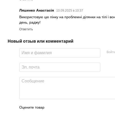
Ляшенко Анастасія
10.09.2025 в 10:37
Використовую цю пінку на проблемні ділянки на тілі і 
день, раджу!
Ответить
Новый отзыв или комментарий
Войт
Оцените товар