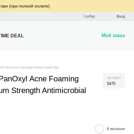
 при (при полной оплате).
Укр
Рус
Вход
Мой заказ
TIME DEAL
% Maximum Strength Antimicrobial 28gr
PanOxyl Acne Foaming
Артикул
5475
 Strength Antimicrobial
В желания