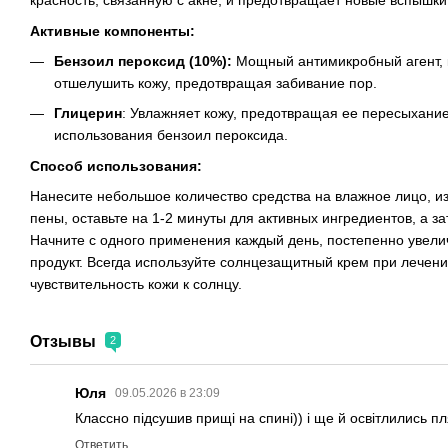
красность, связанную с акне, и предотвращает новые вспышки
Активные компоненты:
Бензоил пероксид (10%):
Мощный антимикробный агент, к
отшелушить кожу, предотвращая забивание пор.
Глицерин
: Увлажняет кожу, предотвращая ее пересыхание
использования бензоил пероксида.
Способ использования:
Нанесите небольшое количество средства на влажное лицо, изб
пены, оставьте на 1-2 минуты для активных ингредиентов, а з
Начните с одного применения каждый день, постепенно увелич
продукт. Всегда используйте солнцезащитный крем при лечени
чувствительность кожи к солнцу.
Отзывы
2
Юля
09.05.2026 в 23:09
Классно підсушив прищі на спині)) і ще й освітлились п
Ответить