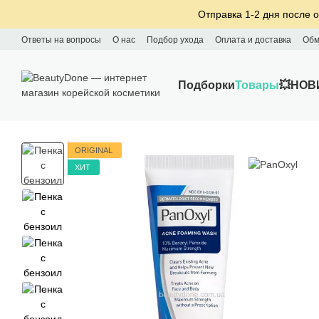
Перейти к основному контенту
Отправка 1-2 дня после о
Ответы на вопросы
О нас
Подбор ухода
Оплата и доставка
Обм
Подборки
Товары
💥НОВ
ORIGINAL
ХИТ