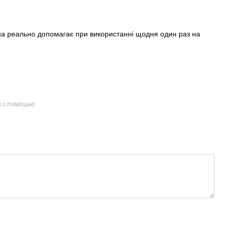
вона реально допомагає при використанні щодня один раз на
и с помощью