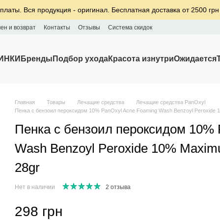
платы. Вся продукция - оригинал. Бесплатная доставка от 2500 грн
ен и возврат
Контакты
Отзывы
Система скидок
ИНКИ
Бренды
Подбор ухода
Красота изнутри
Ожидается
Главная
Товары
Лечащие средства
Лечащие средства PanOxyl
Пенка с бензоил пероксидом 10% PanOxyl Acne Foaming Wash Benzoyl Peroxide 10
Пенка с бензоил пероксидом 10% 
Wash Benzoyl Peroxide 10% Maximum
28gr
Нет в наличии
2 отзыва
298 грн