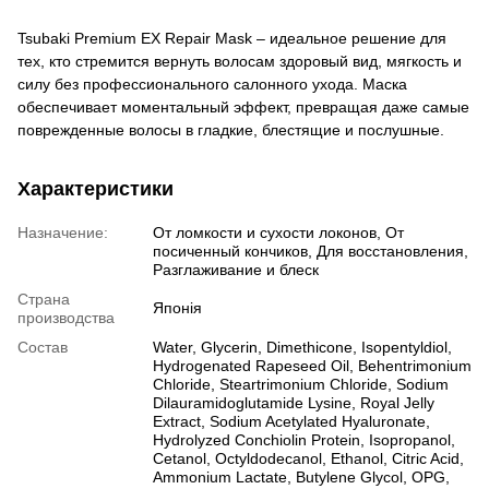
Tsubaki Premium EX Repair Mask – идеальное решение для
тех, кто стремится вернуть волосам здоровый вид, мягкость и
силу без профессионального салонного ухода. Маска
обеспечивает моментальный эффект, превращая даже самые
поврежденные волосы в гладкие, блестящие и послушные.
Характеристики
Назначение:
От ломкости и сухости локонов, От
посиченный кончиков, Для восстановления,
Разглаживание и блеск
Страна
Японія
производства
Состав
Water, Glycerin, Dimethicone, Isopentyldiol,
Hydrogenated Rapeseed Oil, Behentrimonium
Chloride, Steartrimonium Chloride, Sodium
Dilauramidoglutamide Lysine, Royal Jelly
Extract, Sodium Acetylated Hyaluronate,
Hydrolyzed Conchiolin Protein, Isopropanol,
Cetanol, Octyldodecanol, Ethanol, Citric Acid,
Ammonium Lactate, Butylene Glycol, OPG,