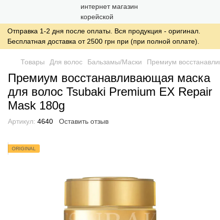
Отправка 1-2 дня после оплаты. Вся продукция - оригинал.
Бесплатная доставка от 2500 грн при (при полной оплате).
Товары
Для волос
Бальзамы/Маски
Премиум восстанавлив
Премиум восстанавливающая маска
для волос Tsubaki Premium EX Repair
Mask 180g
Артикул:
4640
Оставить отзыв
ORIGINAL