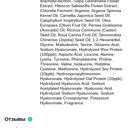
Arachidyl Alcohol, Tulipa Gesneriana Flower
Extract, Hibiscus Sabdariffa Flower Extract,
Chlorella Ferment, Arginine, Argania Spinosa
Kernel Oil, Camellia Japonica Seed Oil,
Calophyllum Inophyllum Seed Oil, Olea
Europaea (Olive) Fruit Oil, Persea Gratissima
(Avocado) Oil, Ricinus Communis (Castor)
Seed Oil, Rosa Canina Fruit Oil, Simmondsia
Chinensis (Jojoba) Seed Oil, 1,2-Hexanediol,
Glycine, Maltodextrin, Serine, Glutamic Acid,
Sodium Hyaluronate, Hydrolyzed Rice Protein
(100ppb), Aspartic Acid, Leucine, Alanine,
Lysine, Tyrosine, Phenylalanine, Proline,
Threonine, Valine, Isoleucine, Histidine,
Cysteine, Methionine, Hydrolyzed Soy Protein
(10ppb), Hydroxypropyltrimonium
Hyaluronate, Hydrolyzed Oat Protein (10ppb),
Hydrolyzed Hyaluronic Acid, Sodium
Acetylated Hyaluronate, Hyaluronic Acid,
Hydrolyzed Sodium Hyaluronate, Sodium
Hyaluronate Crosspolymer, Potassium
Hyaluronate, Fragrance.
Отзывы
1