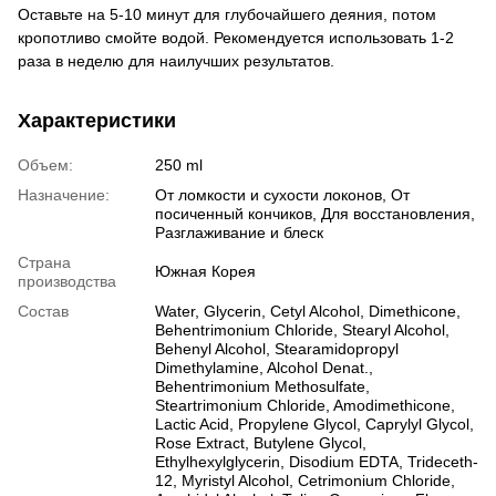
Оставьте на 5-10 минут для глубочайшего деяния, потом
кропотливо смойте водой. Рекомендуется использовать 1-2
раза в неделю для наилучших результатов.
Характеристики
Объем:
250 ml
Назначение:
От ломкости и сухости локонов, От
посиченный кончиков, Для восстановления,
Разглаживание и блеск
Страна
Южная Корея
производства
Состав
Water, Glycerin, Cetyl Alcohol, Dimethicone,
Behentrimonium Chloride, Stearyl Alcohol,
Behenyl Alcohol, Stearamidopropyl
Dimethylamine, Alcohol Denat.,
Behentrimonium Methosulfate,
Steartrimonium Chloride, Amodimethicone,
Lactic Acid, Propylene Glycol, Caprylyl Glycol,
Rose Extract, Butylene Glycol,
Ethylhexylglycerin, Disodium EDTA, Trideceth-
12, Myristyl Alcohol, Cetrimonium Chloride,