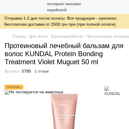
Отправка 1-2 дня после оплаты. Вся продукция - оригинал.
Бесплатная доставка от 2500 грн при (при полной оплате).
Товары
Для волос
Бальзамы/Маски
Протеиновый лечебный
Протеиновый лечебный бальзам для
волос KUNDAL Protein Bonding
Treatment Violet Muguet 50 ml
Артикул:
5785
1 отзыв
ORIGINAL