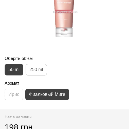
Оберіть об'єм
50 ml
250 ml
Аромат
Ирис
Фиалковый Миге
Нет в наличии
198 грн